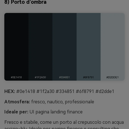
8) Porto d’ombra
HEX:
#0e1418 #1f2a30 #334851 #6f8791 #d2dde1
Atmosfera:
fresco, nautico, professionale
Ideale per:
UI pagina landing finance
Fresco e stabile, come un porto al crepuscolo con acqua
acciaio-blu. Ideale per pagine finance e consulting che