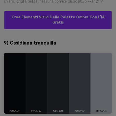
chiaro, griglia pulita, nessuna cornice dispositivo --ar 21:9
Crea Elementi Visivi Delle Palette Ombra Con L'IA
Gratis
9) Ossidiana tranquilla