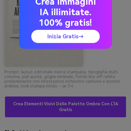
Crea immagini
IA illimitate.
100% gratis!
Inizia Gratis→
Prompt: layout editoriale rivista stampata, tipografia multi
colonna, pull quote, griglia minimale, fondo lino off-white
predominante con intestazioni inchiostro carbone e accenti
ardesia, look stampa nitido --ar 3:4
Crea Elementi Visivi Delle Palette Ombra Con L'IA
Gratis