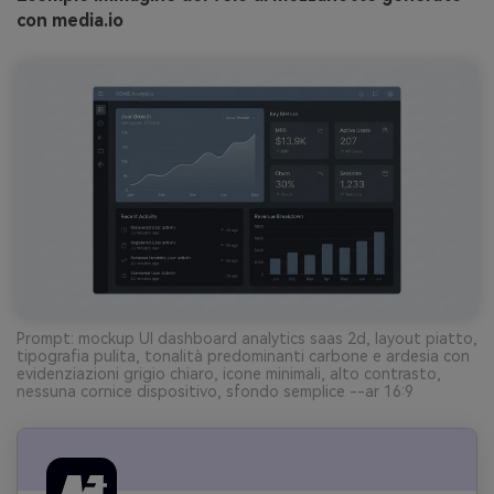
con media.io
Prompt: mockup UI dashboard analytics saas 2d, layout piatto,
tipografia pulita, tonalità predominanti carbone e ardesia con
evidenziazioni grigio chiaro, icone minimali, alto contrasto,
nessuna cornice dispositivo, sfondo semplice --ar 16:9