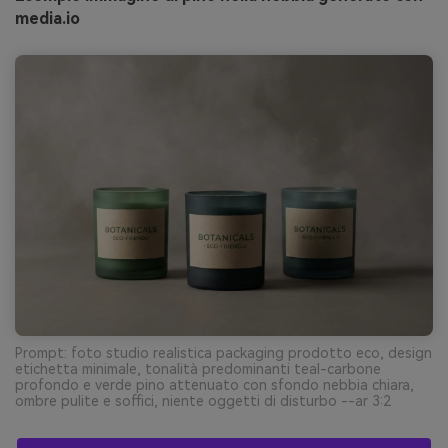
media.io
Prompt: foto studio realistica packaging prodotto eco, design
etichetta minimale, tonalità predominanti teal-carbone
profondo e verde pino attenuato con sfondo nebbia chiara,
ombre pulite e soffici, niente oggetti di disturbo --ar 3:2