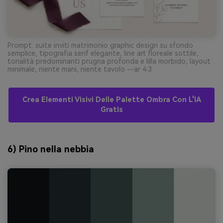
Prompt: suite inviti matrimonio graphic design su sfondo
semplice, tipografia serif elegante, line art floreale sottile,
tonalità predominanti prugna profonda e lilla morbido, layout
minimale, niente mani, niente tavolo --ar 4:3
Crea Elementi Visivi Delle Palette Ombra Con L'IA
Gratis
6) Pino nella nebbia