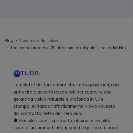
Blog
Tavolozza dei colori
Toni ombra moderni: 20 abbinamenti di palette e codici Hex
TL;DR:
Le palette dai toni ombra sfruttano quasi-neri, grigi
antracite e accenti desaturati per costruire una
gerarchia visiva naturale e profonda in UI e
stampa, evitando l'affaticamento visivo causato
dal contrasto netto del nero puro.
● Per bilanciare il contrasto, abbina le tonalità
scure a luci ammorbidite (come beige lino o bianco