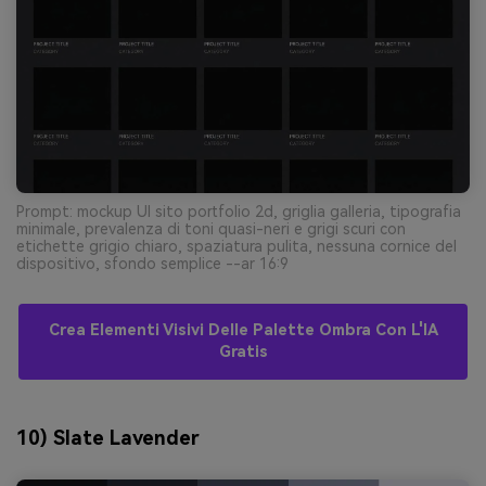
Prompt: mockup UI sito portfolio 2d, griglia galleria, tipografia
minimale, prevalenza di toni quasi-neri e grigi scuri con
etichette grigio chiaro, spaziatura pulita, nessuna cornice del
dispositivo, sfondo semplice --ar 16:9
Crea Elementi Visivi Delle Palette Ombra Con L'IA
Gratis
10) Slate Lavender