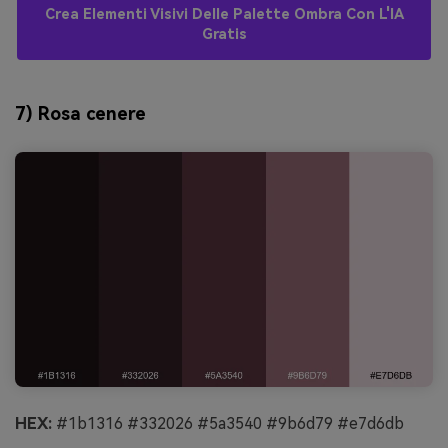
Crea Elementi Visivi Delle Palette Ombra Con L'IA
Gratis
7) Rosa cenere
HEX:
#1b1316 #332026 #5a3540 #9b6d79 #e7d6db