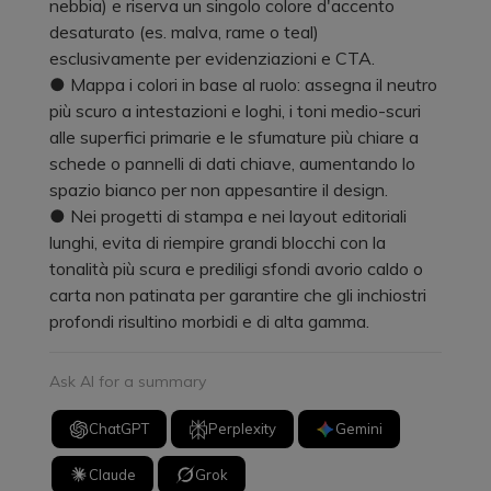
nebbia) e riserva un singolo colore d'accento
desaturato (es. malva, rame o teal)
esclusivamente per evidenziazioni e CTA.
● Mappa i colori in base al ruolo: assegna il neutro
più scuro a intestazioni e loghi, i toni medio-scuri
alle superfici primarie e le sfumature più chiare a
schede o pannelli di dati chiave, aumentando lo
spazio bianco per non appesantire il design.
● Nei progetti di stampa e nei layout editoriali
lunghi, evita di riempire grandi blocchi con la
tonalità più scura e prediligi sfondi avorio caldo o
carta non patinata per garantire che gli inchiostri
profondi risultino morbidi e di alta gamma.
Ask AI for a summary
ChatGPT
Perplexity
Gemini
Claude
Grok