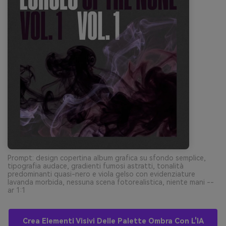
Prompt: design copertina album grafica su sfondo semplice,
tipografia audace, gradienti fumosi astratti, tonalità
predominanti quasi-nero e viola gelso con evidenziature
lavanda morbida, nessuna scena fotorealistica, niente mani --
ar 1:1
Crea Elementi Visivi Delle Palette Ombra Con L'IA