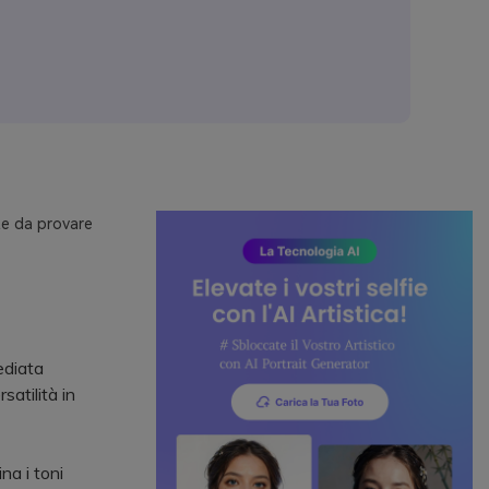
te da provare
ediata
satilità in
a i toni