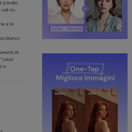
 (corallo,
 call-to-
ne e la
su bianco
umenti IA
"colori
i e
hé