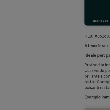
HEX:
#062c30
Atmosfera:
um
Ideale per:
pa
Profondità int
Usa i verde pet
brillante a co
piatto. Consigl
pulsanti resta
Esempio imma