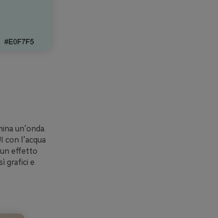
mina un’onda.
UI con l’acqua
 un effetto
ì grafici e