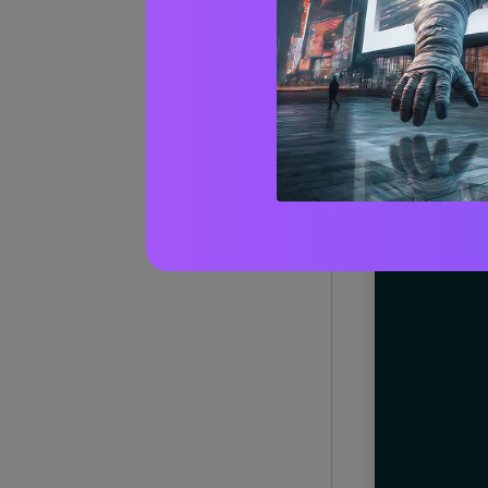
20+ Id
(con 
1) Corr