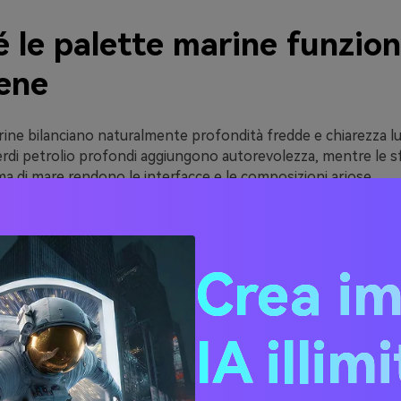
é le palette marine funzio
bene
rine bilanciano naturalmente profondità fredde e chiarezza l
verdi petrolio profondi aggiungono autorevolezza, mentre le 
a di mare rendono le interfacce e le composizioni ariose.
ne anche sia per design minimal che espressivi. Puoi rimaner
 per un look lucido e moderno, oppure aggiungere accenti ca
i) per creare contrasto ed energia.
Crea i
e tonalità marine tendono a essere “colori della fiducia” per i
ngono la leggibilità, risultano stabili in modalità chiara e scura
dienti, grafici e stati UI.
IA illim