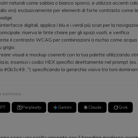
utri naturali come sabbia o bianco sporco, e utilizza accenti caldi
allo oro) esclusivamente per elementi di forte contrasto come le
 badge.
erfacce digitali, applica i blu e i verdi più scuri per la navigazio
principale, riserva le tinte chiare per gli spazi vuoti, e verifica
ente il contrasto WCAG per combinazioni a rischio come acqua 
 grigio.
re visual e mockup coerenti con la tua palette utilizzando str
io, inserisci i codici HEX specifici direttamente nel prompt (es. 
a #0b3c49...") specificando la gerarchia visiva tra toni dominant
 a summary
GPT
Perplexity
Gemini
Claude
Grok
arine sono una scelta vincente per il branding moderno perc