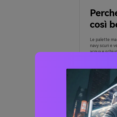
Perch
così 
Le palette ma
navy scuri e 
acqua e schium
Funzionano be
monocromatico
corallo, agrum
Soprattutto, l
digitali. Soste
splendidi in gra