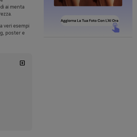
di ai menta
rezza.
 a veri esempi
ng, poster e