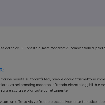
za dei colori
Tonalità di mare moderne: 20 combinazioni di palet
R:
 marine basate su tonalità teal, navy e acqua trasmettono imm
chiarezza nel branding moderno, offrendo elevata leggibilità e ver
hiara e scura se bilanciate correttamente.
are un effetto visivo freddo o eccessivamente tematico, abbin