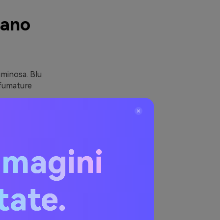
nano
uminosa. Blu
sfumature
e
ldi (sabbia,
mmagini
 prodotti
, e sono
itate.