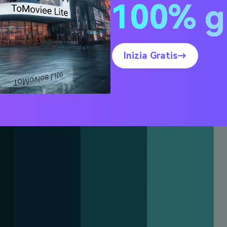
ee di palette di colori mar
100% g
codici HEX)
Inizia Gratis→
ente Profonda