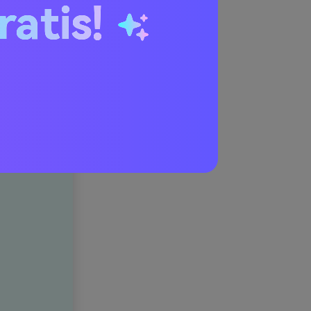
ini
ratis!