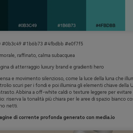
 #0b3c49 #1b6b73 #4fbdbb #e0f7f5
orale, raffinato, calma subacquea
gina di atterraggio luxury brand e gradienti hero
ensa e movimento silenzioso, come la luce della luna che illu
rolio scuri per i fondi e poi illumina gli elementi chiave della 
ntrasto. Abbina a off-white caldi o texture leggere per evitare
io: riserva la tonalità più chiara per le aree di spazio bianco cos
no netti.
gine di corrente profonda generato con media.io