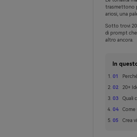
trasmettono pu
ariosi, una pa
Sotto trovi 20
di prompt che 
altro ancora.
In questo
Perché
20+ Id
Quali 
Come u
Crea v