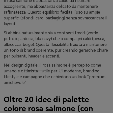
Il rosa salmone è abbastanza caldo da risultare
accogliente, ma abbastanza delicato da mantenere
raffinatezza. Questo equilibrio facilita l’uso su ampie
superfici (sfondi, card, packaging) senza sovraccaricare il
layout.
Si abbina naturalmente sia a contrasti freddi (verde
petrolio, ardesia, blu navy) che a compagni caldi (pesca,
albicocca, beige). Questa flessibilità ti aiuta a mantenere
un tono di brand coerente, pur creando gerarchie chiare
per pulsanti, header e accenti.
Nel design digitale, il rosa salmone è percepito come
umano e ottimista—utile per UI moderne, branding
lifestyle e campagne che richiedono un look “premium
amichevole”.
Oltre 20 idee di palette
colore rosa salmone (con