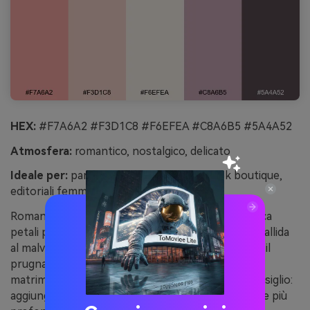
HEX:
#F7A6A2 #F3D1C8 #F6EFEA #C8A6B5 #5A4A52
Atmosfera:
romantico, nostalgico, delicato
Ideale per:
partecipazioni nozze, lookbook boutique,
editoriali femminili
Romantica e nostalgica, questa palette blush evoca
petali pressati e tessuti satinati. Abbina la crema pallida
al malva polveroso per un feeling vintage, usando il
prugna per una tipografia elegante. Perfetta per
matrimonio, lookbook e layout editoriali soft. Consiglio:
aggiungi una leggera grana o texture carta per dare più