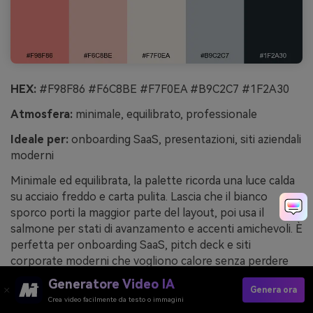
HEX:
#F98F86 #F6C8BE #F7F0EA #B9C2C7 #1F2A30
Atmosfera:
minimale, equilibrato, professionale
Ideale per:
onboarding SaaS, presentazioni, siti aziendali
moderni
Minimale ed equilibrata, la palette ricorda una luce calda
su acciaio freddo e carta pulita. Lascia che il bianco
sporco porti la maggior parte del layout, poi usa il
salmone per stati di avanzamento e accenti amichevoli. È
perfetta per onboarding SaaS, pitch deck e siti
corporate moderni che vogliono calore senza perdere
chiarezza. Consiglio: abbina bottoni salmone al blu-grigio
Generatore Video IA
Genera ora
profondo per gli stati hover e mantieni una proporzione
Crea video facilmente da testo o immagini
costante e contenuta di accenti.