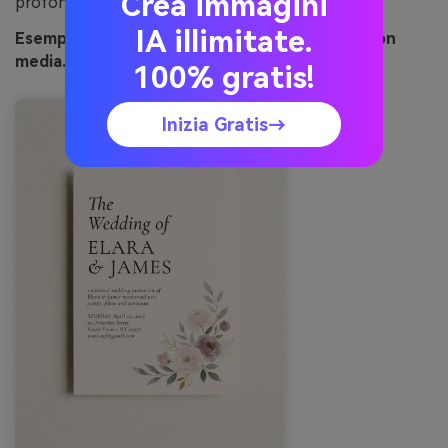
Crea immagini
profondità ai pastelli su schermo.
IA illimitate.
Esempio di immagine blush vintage generata con
media.io
100% gratis!
Inizia Gratis→