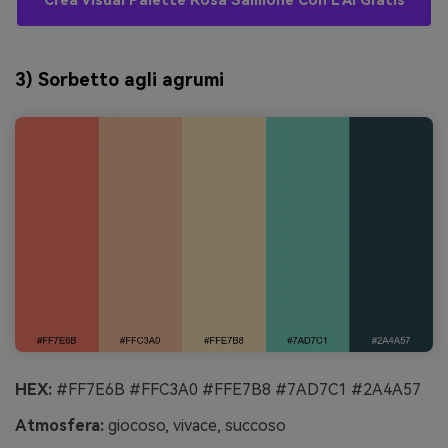
Crea Visual Palette Rosa Salmone Con L’AI Gratis
3) Sorbetto agli agrumi
HEX:
#FF7E6B #FFC3A0 #FFE7B8 #7AD7C1 #2A4A57
Atmosfera:
giocoso, vivace, succoso