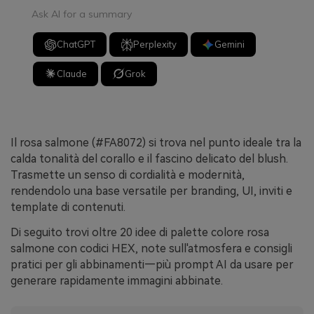
Ask AI for a summary
ChatGPT
Perplexity
Gemini
Claude
Grok
Il rosa salmone (#FA8072) si trova nel punto ideale tra la
calda tonalità del corallo e il fascino delicato del blush.
Trasmette un senso di cordialità e modernità,
rendendolo una base versatile per branding, UI, inviti e
template di contenuti.
Di seguito trovi oltre 20 idee di palette colore rosa
salmone con codici HEX, note sull'atmosfera e consigli
pratici per gli abbinamenti—più prompt AI da usare per
generare rapidamente immagini abbinate.