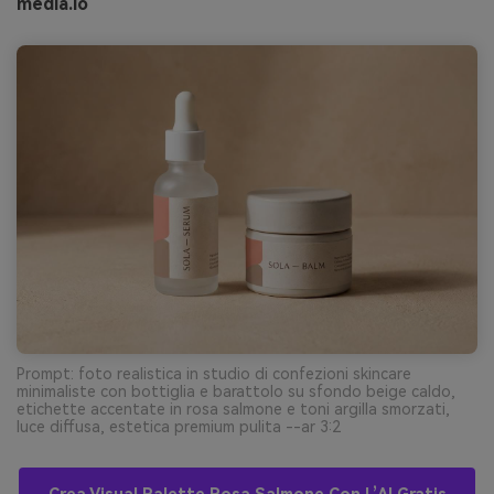
media.io
Prompt: foto realistica in studio di confezioni skincare
minimaliste con bottiglia e barattolo su sfondo beige caldo,
etichette accentate in rosa salmone e toni argilla smorzati,
luce diffusa, estetica premium pulita --ar 3:2