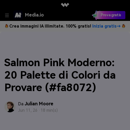
Media.io
Prova gratis
Crea immagini IA illimitate. 100% gratis!
Inizia gratis→
Salmon Pink Moderno:
20 Palette di Colori da
Provare (#fa8072)
Julian Moore
Da
Jun 11, 26 ·
18 min(s)