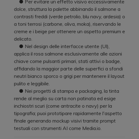
● Per evitare un effetto visivo eccessivamente
dolce, struttura la palette abbinando il salmone a
contrasti freddi (verde petrolio, blu navy, ardesia) o
a toni terrosi (carbone, oliva, moka), riservando le
creme e i beige per ottenere un aspetto premium e
delicato.
● Nel design delle interfacce utente (UI),
applica il rosa salmone esclusivamente alle azioni
chiave come pulsanti primari, stati attivi o badge,
affidando la maggior parte delle superfici a sfondi
neutri bianco sporco o grigi per mantenere il layout
pulito e leggibile.
● Nei progetti di stampa e packaging, la tinta
rende al meglio su carta non patinata ed esige
inchiostri scuri (come antracite o navy) per la
tipografia; puoi prototipare rapidamente l'aspetto
finale generando mockup visivi tramite prompt
testuali con strumenti AI come Media.io.