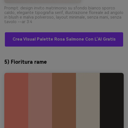
Prompt: design invito matrimonio su sfondo bianco sporco
caldo, elegante tipografia serif, illustrazione floreale ad angolo
in blush e malva polveroso, layout minimale, senza mani, senza
tavolo --ar 3:4
Crea Visual Palette Rosa Salmone Con L’AI Gratis
5) Fioritura rame