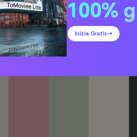
100% g
 di rugiada del mattino
Inizia Gratis→