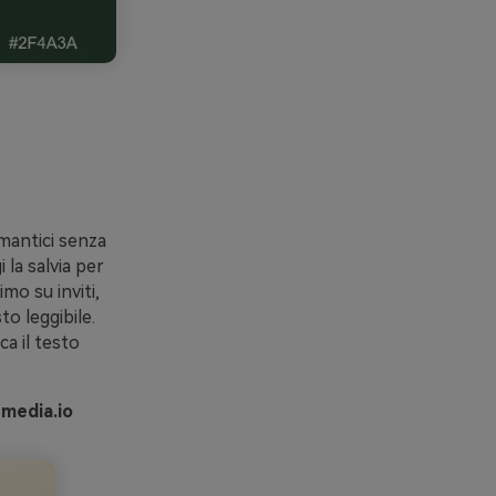
mantici senza
 la salvia per
mo su inviti,
o leggibile.
ca il testo
 media.io