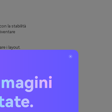
on la stabilità
diventare
re i layout.
pazio per
ntrasto
o ottenendo
mmagini
itate.
er
gonali)