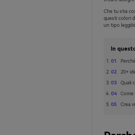
Che tu stia co
questi colori 
un tipo leggibi
In questo
Perché
20+ id
Quali 
Come ut
Crea vi