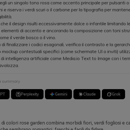
egli un singolo tono rosa come accento principale per pulsanti o
i e riserva i verdi scuri o il carbone per la tipografia per manten
bilità.
e il design risulti eccessivamente dolce o infantile limitando le
li elementi di accento e ancorando la composizione con toni strut
ome il verde bosco o il vino.
finalizzare i codici esagonali, verifica il contrasto e la gerarch
mockup contestuali specifici (come schermate UI o inviti) utili
 di intelligenza artificiale come Media.io Text to Image con i ter
tavolozza.
 a summary
GPT
Perplexity
Gemini
Claude
Grok
di colori rose garden combina morbidi fiori, verdi fogliosi e ca
 che sembrano romantici, freschi e facili da fidare.