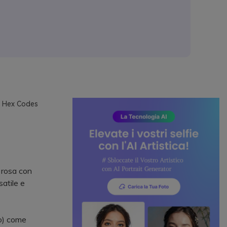
h Hex Codes
i rosa con
satile e
no) come