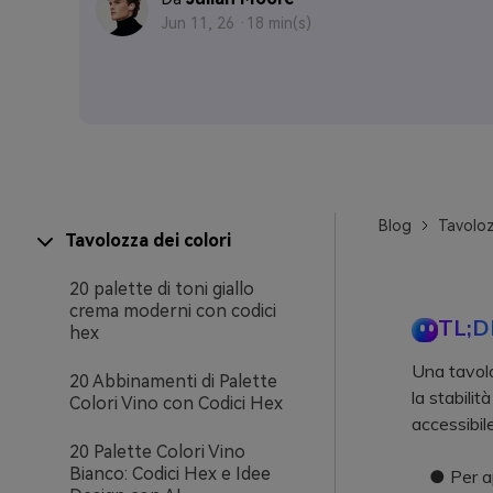
Jun 11, 26 ·
18 min(s)
Blog
Tavoloz
Tavolozza dei colori
20 palette di toni giallo
crema moderni con codici
TL;D
hex
Una tavoloz
20 Abbinamenti di Palette
la stabilit
Colori Vino con Codici Hex
accessibil
20 Palette Colori Vino
Bianco: Codici Hex e Idee
● Per appl