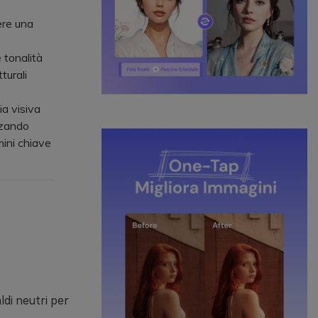
ere una
 tonalità
turali
ia visiva
zzando
mini chiave
ldi neutri per