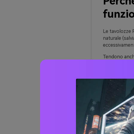
Perch
funzi
Le tavolozze R
naturale (salv
eccessivamente
Tendono anche 
Queste basi di
aggiungere tip
Infine, i toni 
affidabile per
intestazioni de
20+ id
giardi