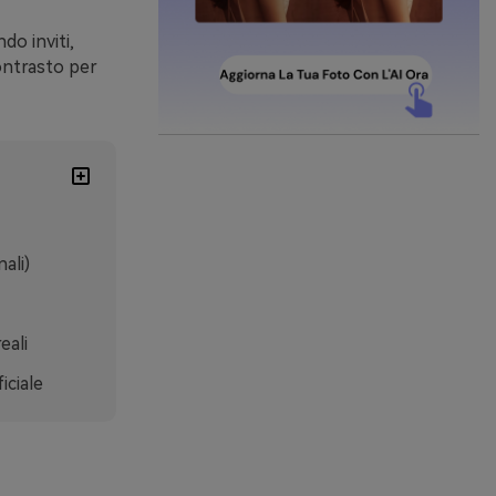
do inviti,
contrasto per
ali)
eali
iciale