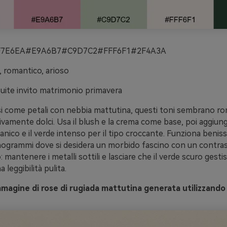
7E6EA#E9A6B7#C9D7C2#FFF6F1#2F4A3A
, romantico, arioso
suite invito matrimonio primavera
si come petali con nebbia mattutina, questi toni sembrano ro
vamente dolci. Usa il blush e la crema come base, poi aggiungi
tanico e il verde intenso per il tipo croccante. Funziona benissi
nogrammi dove si desidera un morbido fascino con un contrast
mantenere i metalli sottili e lasciare che il verde scuro gestis
 leggibilità pulita.
magine di rose di rugiada mattutina generata utilizzando