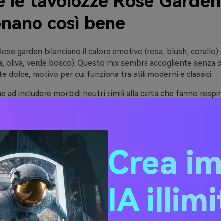
é le tavolozze Rose Garden
onano così bene
ose garden bilanciano il calore emotivo (rosa, blush, corallo) c
ia, oliva, verde bosco). Questo mix sembra accogliente senza 
 dolce, motivo per cui funziona tra stili moderni e classici.
ad includere morbidi neutri simili alla carta che fanno respira
 luce mantengono i disegni dall'aspetto premium e ti danno s
ografia, motivi e fotografia senza rumore visivo.
verdi più profondi, i carboni o i toni del vino forniscono un co
 l'accessibilità. Puoi mantenere l'aspetto complessivo delicat
Crea i
finite, testo del corpo leggibile e CTA forti.
IA illim
ee di tavolozza di colori p
no di Rose (con codici esa