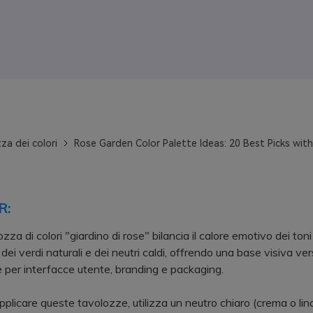
za dei colori
Rose Garden Color Palette Ideas: 20 Best Picks wit
R:
za di colori "giardino di rose" bilancia il calore emotivo dei ton
à dei verdi naturali e dei neutri caldi, offrendo una base visiva ver
e per interfacce utente, branding e packaging.
icare queste tavolozze, utilizza un neutro chiaro (crema o li