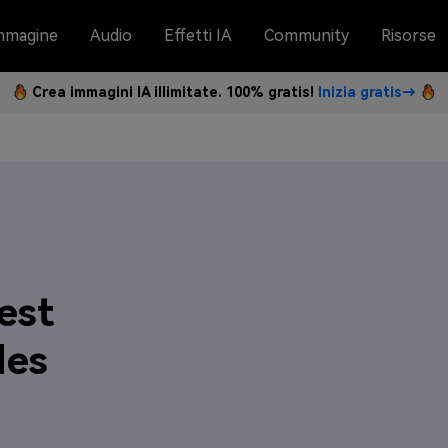
mmagine
Audio
Effetti IA
Community
Risorse
Crea immagini IA illimitate. 100% gratis!
Inizia gratis→
est
des