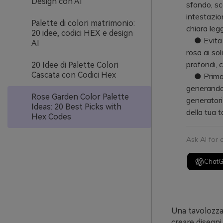
Design con AI
sfondo, sc
intestazion
Palette di colori matrimonio:
chiara leggi
20 idee, codici HEX e design
● Evita ch
AI
rosa ai so
profondi, c
20 Idee di Palette Colori
Cascata con Codici Hex
● Prima di 
generando 
Rose Garden Color Palette
generatori
Ideas: 20 Best Picks with
della tua 
Hex Codes
Ask AI for
Chat
Una tavolozza 
creare disegni