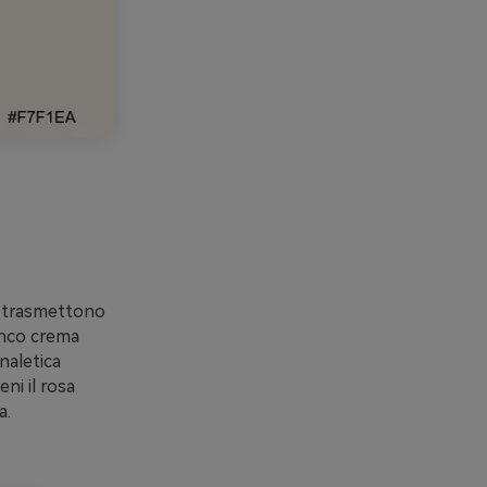
à trasmettono
ianco crema
naletica
eni il rosa
a.