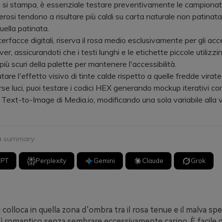
si stampa, è essenziale testare preventivamente le campionat
erosi tendono a risultare più caldi su carta naturale non patinata
uella patinata.
erfacce digitali, riserva il rosa medio esclusivamente per gli acce
over, assicurandoti che i testi lunghi e le etichette piccole utilizzin
iù scuri della palette per mantenere l'accessibilità.
are l'effetto visivo di tinte calde rispetto a quelle fredde virat
rse luci, puoi testare i codici HEX generando mockup iterativi con
Text-to-Image di Media.io, modificando una sola variabile alla v
 a summary
GPT
Perplexity
Gemini
Claude
Grok
i colloca in quella zona d’ombra tra il rosa tenue e il malva sp
ì romantico senza sembrare eccessivamente carino. È facile da