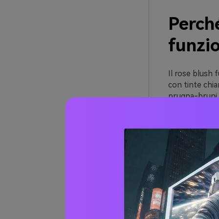
Perché
funzi
Il rose blush 
con tinte chi
prugna-bruni.
famiglia di colo
Si abbina nat
mantengono i d
blush offrono
Infine, il ros
essere regolat
scura per il co