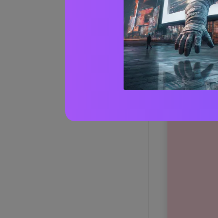
Oltre 
(con 
1) Peta