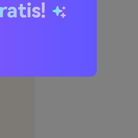
ratis!
ush