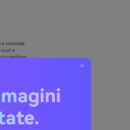
o e minimale
scuri e
nza cambiare
che
 le tonalità
mmagini
al—perché può
 tonalità più
itate.