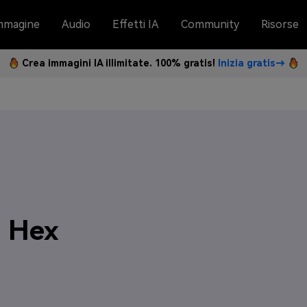
mmagine
Audio
Effetti IA
Community
Risorse
Crea immagini IA illimitate. 100% gratis!
Inizia gratis→
h Hex