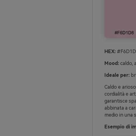
HEX:
#F6D1D8
Mood:
caldo, 
Ideale per:
br
Caldo e arios
cordialità e ar
garantisce spa
abbinata a cara
medio in una s
Esempio di i