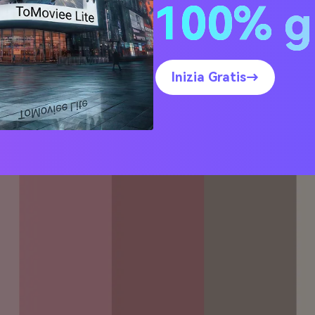
100% g
20 idee di palette Rose Bl
codici HEX)
Inizia Gratis→
l Latte