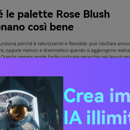
 le palette Rose Blush
onano così bene
funziona perché è valorizzante e flessibile: può risultare arios
are, oppure maturo e drammatico quando si aggiungono malva 
 Questa gamma rende facile costruire gerarchia nei layout se
ri.
uralmente anche ai neutri come crema, taupe e grigio tenue, 
esign calmi ed editoriali. Questi neutri danno respiro, mentre
Crea i
 calore e un’atmosfera umana e accogliente.
e blush si adatta ai vari media—stampa, web, packaging e soci
o più caldo (romantico) o più freddo (moderno). Con la giusta
IA illim
ntrasto, resta leggibile e raffinato.