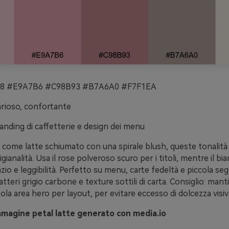
 #E9A7B6 #C98B93 #B7A6A0 #F7F1EA
arioso, confortante
anding di caffetterie e design dei menu
o come latte schiumato con una spirale blush, queste tonalit
tigianalità. Usa il rose polveroso scuro per i titoli, mentre il b
zio e leggibilità. Perfetto su menu, carte fedeltà e piccola seg
tteri grigio carbone e texture sottili di carta. Consiglio: manti
ola area hero per layout, per evitare eccesso di dolcezza visiv
mmagine petal latte generato con media.io