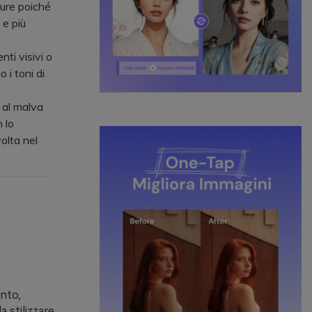
ure poiché
 e più
nti visivi o
o i toni di
e al malva
 lo
olta nel
ento,
 stilizzare