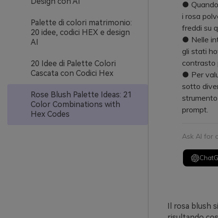
Design con AI
● Quando 
i rosa polv
Palette di colori matrimonio:
freddi su q
20 idee, codici HEX e design
● Nelle int
AI
gli stati h
contrasto p
20 Idee di Palette Colori
Cascata con Codici Hex
● Per valut
sotto dive
Rose Blush Palette Ideas: 21
strumento 
Color Combinations with
prompt.
Hex Codes
Ask AI for
Chat
Il rosa blush s
risultando cos