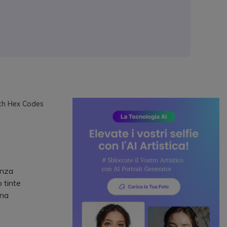
ith Hex Codes
enza
 tinte
gna