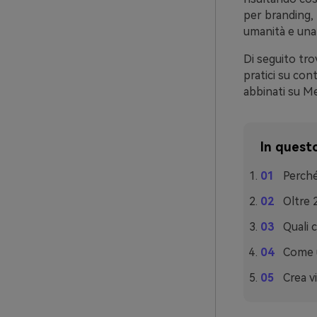
per branding,
umanità e una
Di seguito trov
pratici su con
abbinati su M
In questo
Perché
Oltre 
Quali 
Come u
Crea v