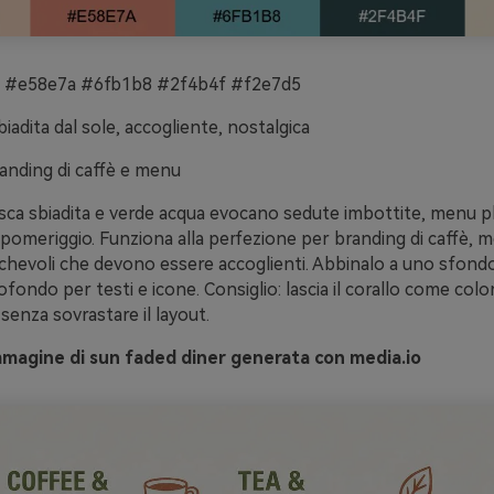
 #e58e7a #6fb1b8 #2f4b4f #f2e7d5
iadita dal sole, accogliente, nostalgica
anding di caffè e menu
sca sbiadita e verde acqua evocano sedute imbottite, menu plas
 pomeriggio. Funziona alla perfezione per branding di caffè, 
chevoli che devono essere accoglienti. Abbinalo a uno sfond
rofondo per testi e icone. Consiglio: lascia il corallo come colo
 senza sovrastare il layout.
mmagine di sun faded diner generata con media.io