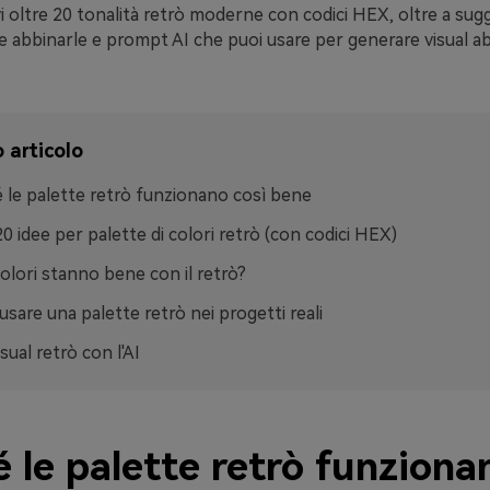
i oltre 20 tonalità retrò moderne con codici HEX, oltre a sug
e abbinarle e prompt AI che puoi usare per generare visual ab
 articolo
 le palette retrò funzionano così bene
20 idee per palette di colori retrò (con codici HEX)
colori stanno bene con il retrò?
sare una palette retrò nei progetti reali
sual retrò con l'AI
 le palette retrò funziona