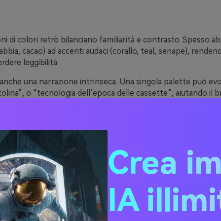
i di colori retrò bilanciano familiarità e contrasto. Spesso a
sabbia, cacao) ad accenti audaci (corallo, teal, senape), rendend
rdere leggibilità.
nche una narrazione intrinseca. Una singola palette può evo
tolina”, o “tecnologia dell’epoca delle cassette”, aiutando il b
riconoscibile e intenzionale.
retrò sono flessibili nei moderni sistemi di design. Puoi manten
 e un solo accento saturo, così i componenti restano puliti e
i.
Crea i
20 idee per palette di colo
IA illim
(con codici HEX)