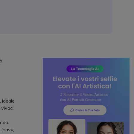
EX
, ideale
 vivaci.
ando
 (navy,