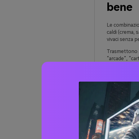
bene
Le combinazion
caldi (crema, 
vivaci senza pe
Trasmettono a
“arcade”, “car
essere subito 
Infine, i toni 
con basi tenui
contemporane
Oltre 
retrò 