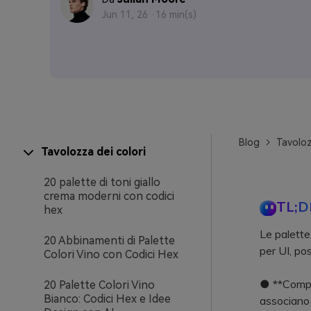
Jun 11, 26 ·
16 min(s)
Blog
Tavoloz
Tavolozza dei colori
20 palette di toni giallo
crema moderni con codici
TL;D
hex
Le palette 
20 Abbinamenti di Palette
per UI, pos
Colori Vino con Codici Hex
● **Compos
20 Palette Colori Vino
Bianco: Codici Hex e Idee
associano 