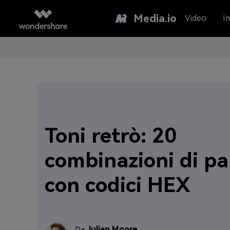
Media.io
Video
I
Toni retrò: 20
combinazioni di pa
con codici HEX
Julian Moore
Da