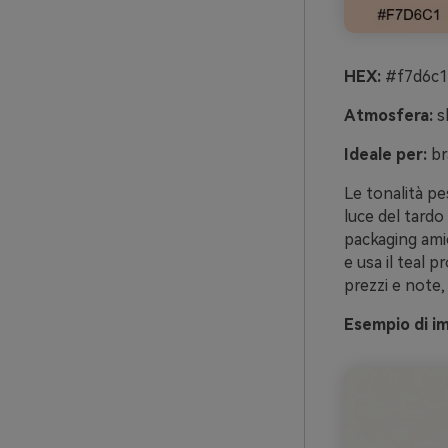
HEX:
#f7d6c1
Atmosfera:
sb
Ideale per:
br
Le tonalità pe
luce del tardo
packaging ami
e usa il teal p
prezzi e note,
Esempio di i