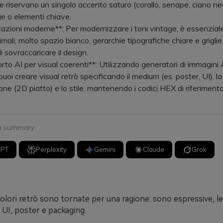
 e riservano un singolo accento saturo (corallo, senape, ciano ne
e o elementi chiave.
azioni moderne**: Per modernizzare i toni vintage, è essenziale 
mali, molto spazio bianco, gerarchie tipografiche chiare e griglie
i sovraccaricare il design.
to AI per visual coerenti**: Utilizzando generatori di immagini
puoi creare visual retrò specificando il medium (es. poster, UI), la
ne (2D piatto) e lo stile, mantenendo i codici HEX di riferiment
 a summary
GPT
Perplexity
Gemini
Claude
Grok
colori retrò sono tornate per una ragione: sono espressive, leg
n UI, poster e packaging.