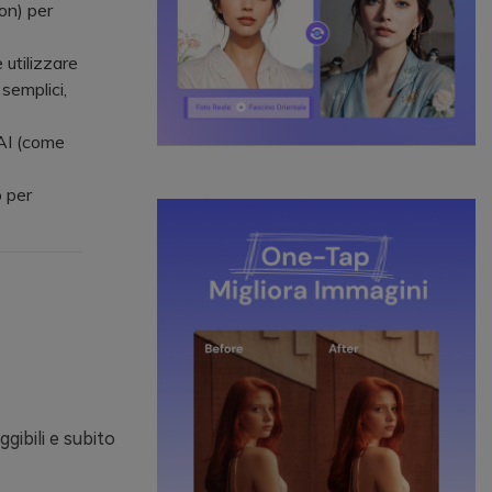
on) per
utilizzare
 semplici,
 AI (come
o per
gibili e subito