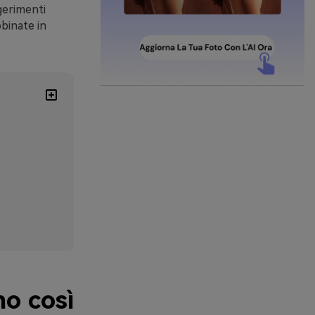
gerimenti
binate in
no così