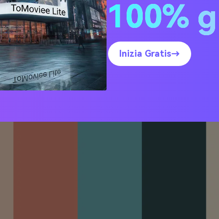
100% g
Faded Diner
Inizia Gratis→