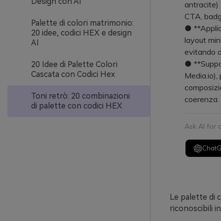
Design con AI
antracite)
CTA, badg
Palette di colori matrimonio:
● **Applic
20 idee, codici HEX e design
layout mini
AI
evitando d
● **Suppor
20 Idee di Palette Colori
Cascata con Codici Hex
Media.io), 
composizio
Toni retrò: 20 combinazioni
coerenza.
di palette con codici HEX
Ask AI for
Chat
Le palette di 
riconoscibili i