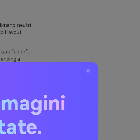
bbinano neutri
o i layout
care “diner”,
randing a
ere lo stile
mmagini
ri
itate.