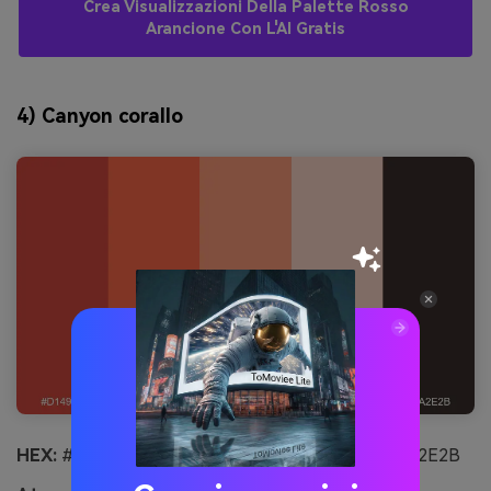
Crea Visualizzazioni Della Palette Rosso
Arancione Con L'AI Gratis
4) Canyon corallo
HEX:
#D1493F #FF6B4A #FF9B7A #FFD7C9 #3A2E2B