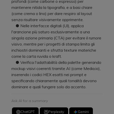
profondi (come carbone o espresso) per
mantenere nitida la tipografia, e a basi chiare
(come crema o lino) per dare respiro al layout
senza risultare visivamente opprimente.
● Nelle interfacce digitali (UI), applica
l'arancione più saturo esclusivamente a una
singola azione primaria (CTA) per evitare il rumore
visivo, mentre per i progetti di stampa limita gli
inchiostri dominanti e sfrutta texture materiche
come la carta ruvida o kraft.
● Verifica l'adattabilità della palette generando
mockup visivi coerenti tramite AI (come Media.io),
inserendo i codici HEX esatti nei prompt e
specificando chiaramente quali tonalità devono
dominare e quali fungere solo da accento.
Ask AI for a summary
ChatGPT
Perplexity
Gemini