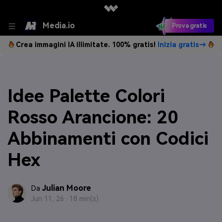
Media.io
Prova gratis
Crea immagini IA illimitate. 100% gratis!
Inizia gratis→
Idee Palette Colori
Rosso Arancione: 20
Abbinamenti con Codici
Hex
Julian Moore
Da
Jun 11, 26 ·
18 min(s)