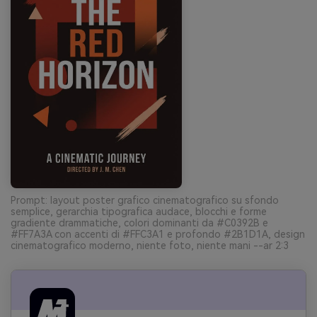
Prompt: layout poster grafico cinematografico su sfondo
semplice, gerarchia tipografica audace, blocchi e forme
gradiente drammatiche, colori dominanti da #C0392B e
#FF7A3A con accenti di #FFC3A1 e profondo #2B1D1A, design
cinematografico moderno, niente foto, niente mani --ar 2:3