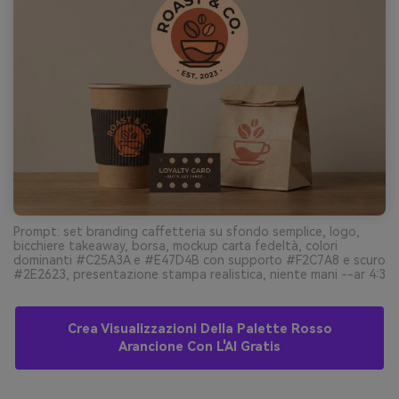
Prompt: set branding caffetteria su sfondo semplice, logo,
bicchiere takeaway, borsa, mockup carta fedeltà, colori
dominanti #C25A3A e #E47D4B con supporto #F2C7A8 e scuro
#2E2623, presentazione stampa realistica, niente mani --ar 4:3
Crea Visualizzazioni Della Palette Rosso
Arancione Con L'AI Gratis