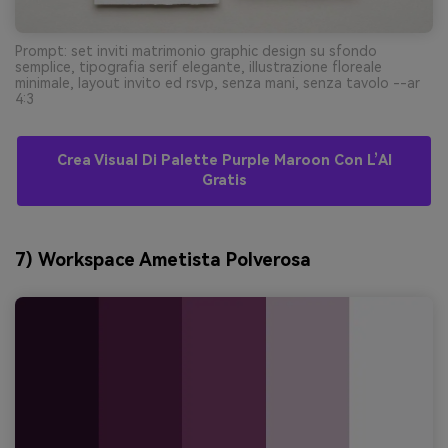
Prompt: set inviti matrimonio graphic design su sfondo
semplice, tipografia serif elegante, illustrazione floreale
minimale, layout invito ed rsvp, senza mani, senza tavolo --ar
4:3
Crea Visual Di Palette Purple Maroon Con L’AI
Gratis
7) Workspace Ametista Polverosa