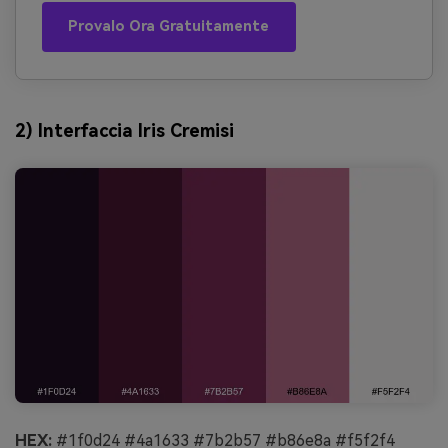
Provalo Ora Gratuitamente
2) Interfaccia Iris Cremisi
HEX:
#1f0d24 #4a1633 #7b2b57 #b86e8a #f5f2f4