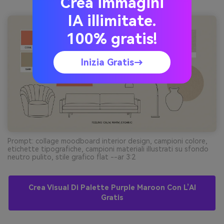
Crea immagini
IA illimitate.
100% gratis!
Inizia Gratis→
Prompt: collage moodboard interior design, campioni colore,
etichette tipografiche, campioni materiali illustrati su sfondo
neutro pulito, stile grafico flat --ar 3:2
Crea Visual Di Palette Purple Maroon Con L’AI
Gratis