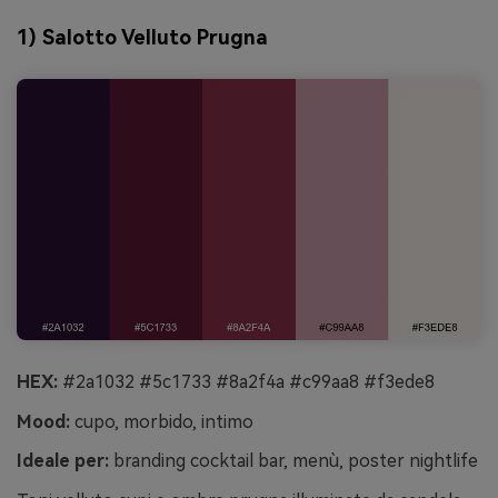
1) Salotto Velluto Prugna
HEX:
#2a1032 #5c1733 #8a2f4a #c99aa8 #f3ede8
Mood:
cupo, morbido, intimo
Ideale per:
branding cocktail bar, menù, poster nightlife