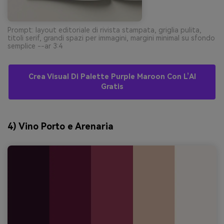
Prompt: layout editoriale di rivista stampata, griglia pulita,
titoli serif, grandi spazi per immagini, margini minimal su sfondo
semplice --ar 3:4
Crea Visual Di Palette Purple Maroon Con L’AI
Gratis
4) Vino Porto e Arenaria