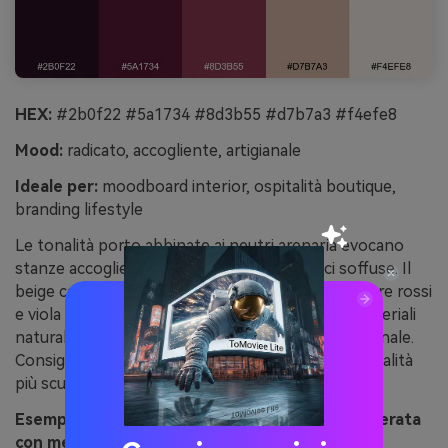
HEX:
#2b0f22 #5a1734 #8d3b55 #d7b7a3 #f4efe8
Mood:
radicato, accogliente, artigianale
Ideale per:
moodboard interior, ospitalità boutique,
branding lifestyle
Le tonalità porto abbinate ai neutri arenaria evocano
stanze accoglienti, ceramiche in argilla e luci soffuse. Il
beige caldo è la tela ideale per la fotografia, mentre rossi
e viola più scuri ancorano loghi e titoli. Abbina materiali
naturali come noce, pelle e lino per effetto artigianale.
Consiglio: usa l’arenaria per i grandi sfondi e la tonalità
più scura per struttura e cornici.
Esempio immagine di vino porto e arenaria generata
con media.io