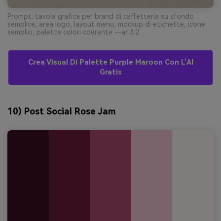
Prompt: tavola grafica per brand di caffetteria su sfondo
semplice, area logo, layout menu, mockup di etichette, icone
semplici, palette colori coerente --ar 3:2
Crea Visual Di Palette Purple Maroon Con L’AI
Gratis
10) Post Social Rose Jam