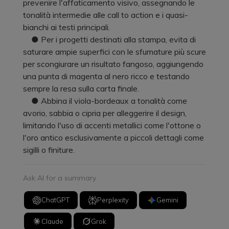
prevenire l'affaticamento visivo, assegnando le
tonalità intermedie alle call to action e i quasi-
bianchi ai testi principali.
● Per i progetti destinati alla stampa, evita di
saturare ampie superfici con le sfumature più scure
per scongiurare un risultato fangoso, aggiungendo
una punta di magenta al nero ricco e testando
sempre la resa sulla carta finale.
● Abbina il viola-bordeaux a tonalità come
avorio, sabbia o cipria per alleggerire il design,
limitando l'uso di accenti metallici come l'ottone o
l'oro antico esclusivamente a piccoli dettagli come
sigilli o finiture.
Ask AI for a summary
ChatGPT
Perplexity
Gemini
Claude
Grok