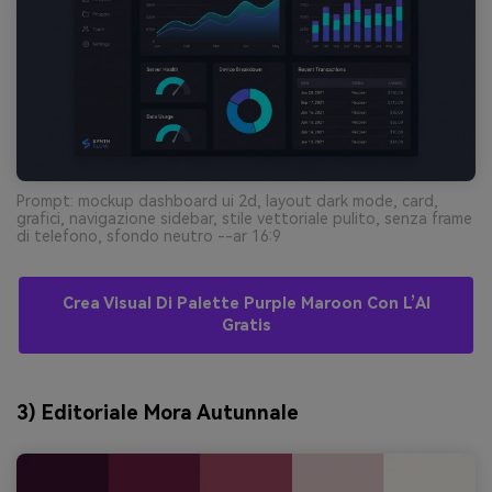
Prompt: mockup dashboard ui 2d, layout dark mode, card,
grafici, navigazione sidebar, stile vettoriale pulito, senza frame
di telefono, sfondo neutro --ar 16:9
Crea Visual Di Palette Purple Maroon Con L’AI
Gratis
3) Editoriale Mora Autunnale