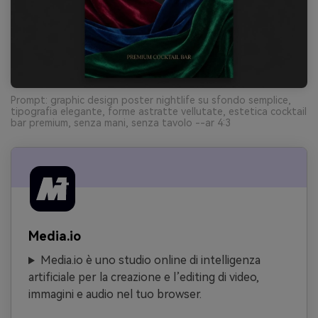
Prompt: graphic design poster nightlife su sfondo semplice,
tipografia elegante, forme astratte vellutate, estetica cocktail
bar premium, senza mani, senza tavolo --ar 4:3
Media.io
Media.io è uno studio online di intelligenza
artificiale per la creazione e l’editing di video,
immagini e audio nel tuo browser.