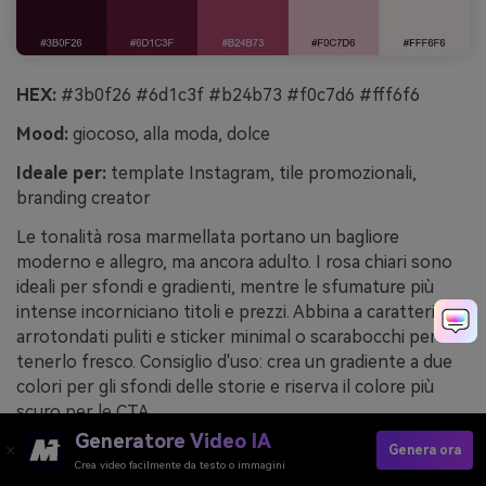
HEX:
#3b0f26 #6d1c3f #b24b73 #f0c7d6 #fff6f6
Mood:
giocoso, alla moda, dolce
Ideale per:
template Instagram, tile promozionali,
branding creator
Le tonalità rosa marmellata portano un bagliore
moderno e allegro, ma ancora adulto. I rosa chiari sono
ideali per sfondi e gradienti, mentre le sfumature più
intense incorniciano titoli e prezzi. Abbina a caratteri
arrotondati puliti e sticker minimal o scarabocchi per
tenerlo fresco. Consiglio d'uso: crea un gradiente a due
colori per gli sfondi delle storie e riserva il colore più
scuro per le CTA.
Generatore Video IA
Esempio di immagine di post social rose jam generato
Genera ora
Crea video facilmente da testo o immagini
tramite media.io