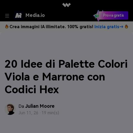
Media.io
Prova gratis
Crea immagini IA illimitate. 100% gratis!
Inizia gratis→
20 Idee di Palette Colori
Viola e Marrone con
Codici Hex
Julian Moore
Da
Jun 11, 26 ·
19 min(s)