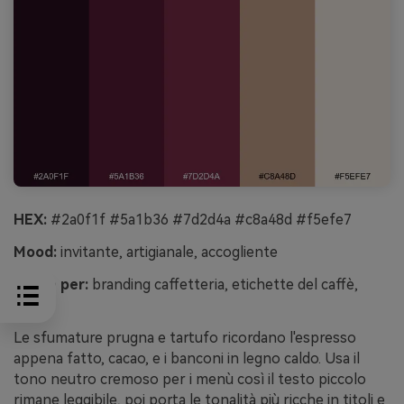
HEX:
#2a0f1f #5a1b36 #7d2d4a #c8a48d #f5efe7
Mood:
invitante, artigianale, accogliente
Ideale per:
branding caffetteria, etichette del caffè,
menù
Le sfumature prugna e tartufo ricordano l'espresso
appena fatto, cacao, e i banconi in legno caldo. Usa il
tono neutro cremoso per i menù così il testo piccolo
rimane leggibile, poi porta le tonalità più ricche in titoli e