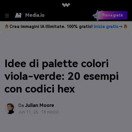
Media.io
Prova gratis
Crea immagini IA illimitate. 100% gratis!
Inizia gratis→
Idee di palette colori
viola-verde: 20 esempi
con codici hex
Julian Moore
Da
Jun 11, 26 ·
18 min(s)