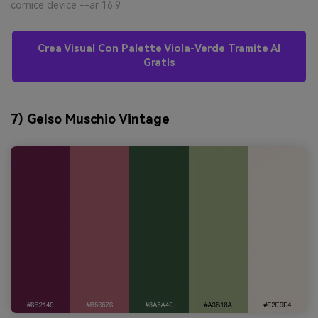
cornice device --ar 16:9
Crea Visual Con Palette Viola-Verde Tramite AI
Gratis
7) Gelso Muschio Vintage