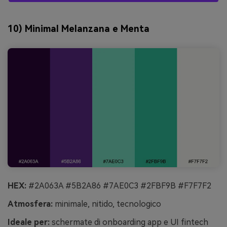
10) Minimal Melanzana e Menta
HEX:
#2A063A #5B2A86 #7AE0C3 #2FBF9B #F7F7F2
Atmosfera:
minimale, nitido, tecnologico
Ideale per:
schermate di onboarding app e UI fintech