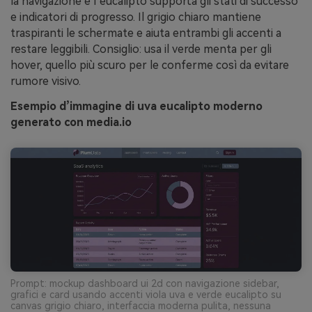
la navigazione e l’eucalipto supporta gli stati di successo
e indicatori di progresso. Il grigio chiaro mantiene
traspiranti le schermate e aiuta entrambi gli accenti a
restare leggibili. Consiglio: usa il verde menta per gli
hover, quello più scuro per le conferme così da evitare
rumore visivo.
Esempio d’immagine di uva eucalipto moderno
generato con media.io
Prompt: mockup dashboard ui 2d con navigazione sidebar,
grafici e card usando accenti viola uva e verde eucalipto su
canvas grigio chiaro, interfaccia moderna pulita, nessuna