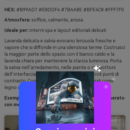
HEX:
#B99AD7 #E8DDF4 #7BAA8E #BFE4C8 #FFF7F0
Atmosfera:
soffice, calmante, ariosa
Ideale per:
interni spa e layout editoriali delicati
Lavanda delicata e salvia evocano lenzuola fresche e
vapore che si diffonde in una silenziosa terme. Costruisci
la maggior parte dello spazio con il bianco caldo e la
lavanda chiara per mantenere la stanza luminosa. Porta
la salvia nell’arredamento, nelle piante o nei bottoni
dell’interfaccia; salva la salvia scura per piccoli punti di
contrasto. Consiglio: aggiungi texture naturali come
legno o carta per evitare che i pastelli siano piatti.
Esempio d’immagine di lavanda salvia calma generato
con media.io