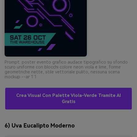
Prompt: poster evento grafico audace tipografico su sfondo
scuro uniforme con blocchi colore neon viola e lime, forme
geometriche nette, stile vettoriale pulito, nessuna scena
mockup --ar 1:1
Crea Visual Con Palette Viola-Verde Tramite AI
Gratis
6) Uva Eucalipto Moderno