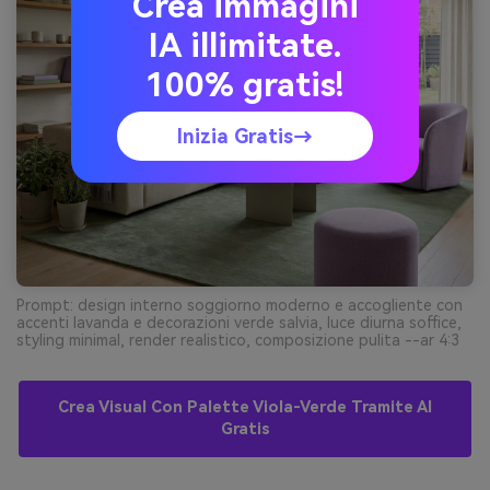
Crea immagini
IA illimitate.
100% gratis!
Inizia Gratis→
Prompt: design interno soggiorno moderno e accogliente con
accenti lavanda e decorazioni verde salvia, luce diurna soffice,
styling minimal, render realistico, composizione pulita --ar 4:3
Crea Visual Con Palette Viola-Verde Tramite AI
Gratis