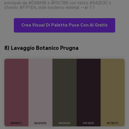
principali da #D08A9B e #F5C7B8 con testo #5A2D3C e
sfondo #F7F1EA, stile moderno minimal --ar 1:1
Crea Visual Di Palette Puce Con AI Gratis
8) Lavaggio Botanico Prugna