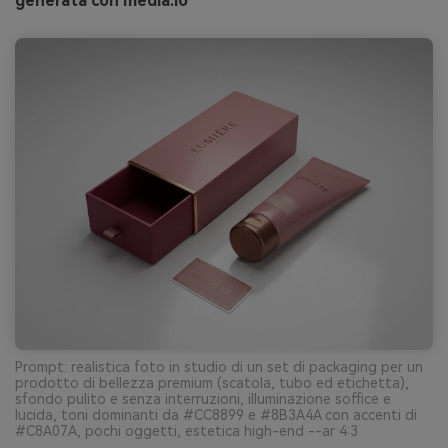
generata con media.io
Prompt: realistica foto in studio di un set di packaging per un
prodotto di bellezza premium (scatola, tubo ed etichetta),
sfondo pulito e senza interruzioni, illuminazione soffice e
lucida, toni dominanti da #CC8899 e #8B3A4A con accenti di
#C8A07A, pochi oggetti, estetica high-end --ar 4:3