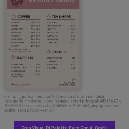
Prompt: grafica menu caffetteria su sfondo semplice,
tipografia moderna, icone minimal, colori principali #D39AA7 e
#F2E7E2 con accenti di #A45D6E e #4A343A, impaginazione
pulita, senza foto --ar 3:4
Crea Visual Di Palette Puce Con AI Gratis