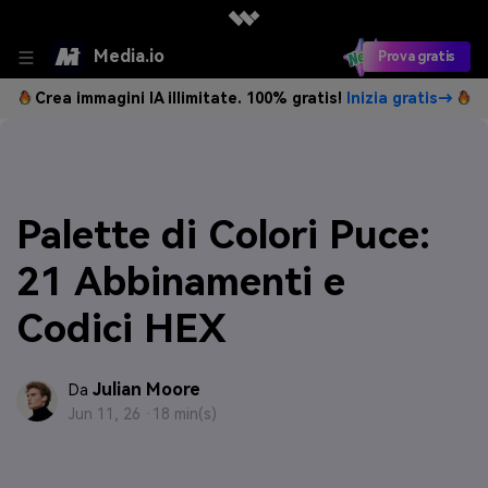
Media.io
Prova gratis
Crea immagini IA illimitate. 100% gratis!
Inizia gratis→
Palette di Colori Puce:
21 Abbinamenti e
Codici HEX
Julian Moore
Da
Jun 11, 26 ·
18 min(s)