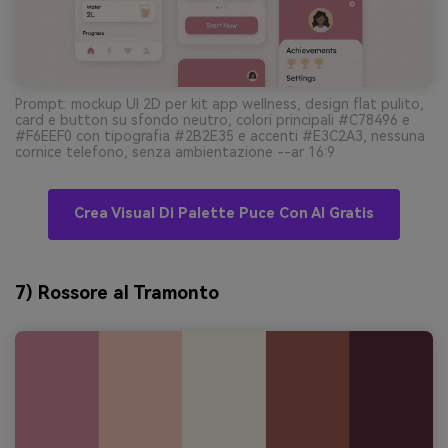
Prompt: mockup UI 2D per kit app wellness, design flat pulito,
card e button su sfondo neutro, colori principali #C78496 e
#F6EEF0 con tipografia #2B2E35 e accenti #E3C2A3, nessuna
cornice telefono, senza ambientazione --ar 16:9
Crea Visual Di Palette Puce Con AI Gratis
7) Rossore al Tramonto