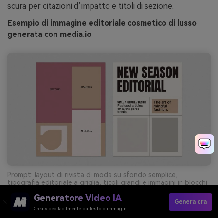
scura per citazioni d’impatto e titoli di sezione.
Esempio di immagine editoriale cosmetico di lusso
generata con media.io
Prompt: layout di rivista di moda su sfondo semplice,
tipografia editoriale a griglia, titoli grandi e immagini in blocchi
uniformi, colori dominanti da #BB7286 e #F6E9EA con accenti
Generatore Video IA
#D4B39B e testo in #1F171A, senza foto reali --ar 16:9
Genera ora
Crea video facilmente da testo o immagini