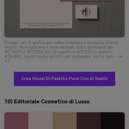
Prompt: set di grafica per carta intestata e busta su sfondo
neutro, monogramma e linee minimali, colori dominanti da
#C18A99 e #F3E8E6 con tipografia in #2F2327 e accenti
#7B4B52, layout pulito pronto per la stampa, senza mani --ar
4:3
Crea Visual Di Palette Puce Con AI Gratis
10) Editoriale Cosmetico di Lusso