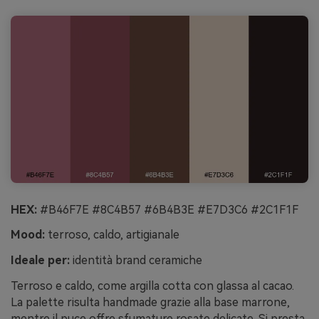
HEX:
#B46F7E #8C4B57 #6B4B3E #E7D3C6 #2C1F1F
Mood:
terroso, caldo, artigianale
Ideale per:
identità brand ceramiche
Terroso e caldo, come argilla cotta con glassa al cacao.
La palette risulta handmade grazie alla base marrone,
mentre il puce offre sfumature rosate delicate. Si presta