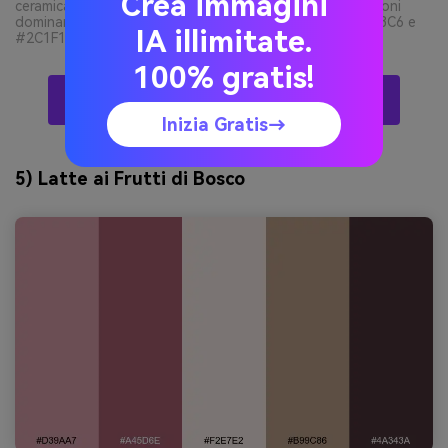
Crea immagini
ceramica, logo ed etichette mockup su sfondo pulito, toni
dominanti da #B46F7E e #6B4B3E con accenti di #E7D3C6 e
IA illimitate.
#2C1F1F, stile minimale e artigianale --ar 16:9
100% gratis!
Crea Visual Di Palette Puce Con AI Gratis
Inizia Gratis→
5) Latte ai Frutti di Bosco