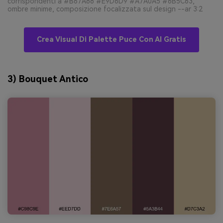
corrispondenti a #B67A88 #E9D6D9 #A7A0A5 #6B5C63,
ombre minime, composizione focalizzata sul design --ar 3:2
Crea Visual Di Palette Puce Con AI Gratis
3) Bouquet Antico