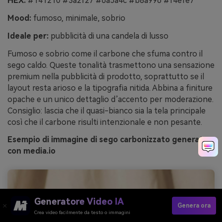
HEX:
#141210 #3a2f27 #6a5a4c #b8a996 #f4efe7
Mood:
fumoso, minimale, sobrio
Ideale per:
pubblicità di una candela di lusso
Fumoso e sobrio come il carbone che sfuma contro il
sego caldo. Queste tonalità trasmettono una sensazione
premium nella pubblicità di prodotto, soprattutto se il
layout resta arioso e la tipografia nitida. Abbina a finiture
opache e un unico dettaglio d’accento per moderazione.
Consiglio: lascia che il quasi-bianco sia la tela principale
così che il carbone risulti intenzionale e non pesante.
Esempio di immagine di sego carbonizzato generata
con media.io
Generatore Video IA
Genera ora
Crea video facilmente da testo o immagini