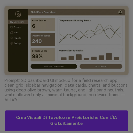
Prompt: 2D dashboard UI mockup for a field research app,
clean grid, sidebar navigation, data cards, charts, and buttons
using deep olive brown, warm taupe, and light sand neutrals,
white allowed only as minimal background, no device frame --
ar 16:9
Crea Visuali Di Tavolozze Preistoriche Con L’IA
Gratuitamente