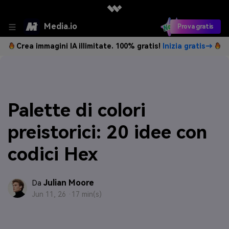
Media.io
Prova gratis
Crea immagini IA illimitate. 100% gratis!
Inizia gratis→
Palette di colori
preistorici: 20 idee con
codici Hex
Julian Moore
Da
Jun 11, 26 ·
17 min(s)