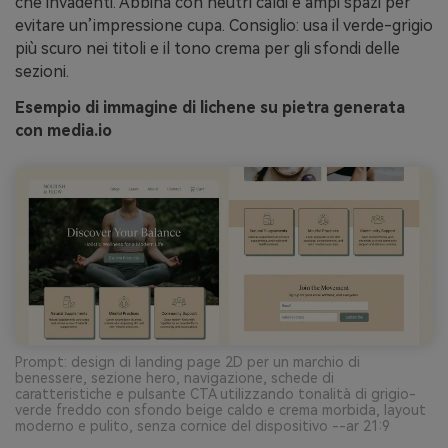
che invadenti. Abbina con neutri caldi e ampi spazi per
evitare un’impressione cupa. Consiglio: usa il verde-grigio
più scuro nei titoli e il tono crema per gli sfondi delle
sezioni.
Esempio di immagine di lichene su pietra generata
con media.io
Prompt: design di landing page 2D per un marchio di
benessere, sezione hero, navigazione, schede di
caratteristiche e pulsante CTA utilizzando tonalità di grigio-
verde freddo con sfondo beige caldo e crema morbida, layout
moderno e pulito, senza cornice del dispositivo --ar 21:9