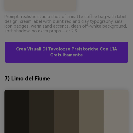
Prompt: realistic studio shot of a matte coffee bag with label
design, cream label with burnt red and clay typography, small
icon badges, warm sand accents, clean off-white background,
soft shadow, no extra props --ar 2:3
Crea Visuali Di Tavolozze Preistoriche Con L’IA
Gratuitamente
7) Limo del Fiume