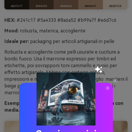
HEX:
#241c17 #5a4333 #8a6a52 #b99a7f #e6d7c6
Mood:
robusta, materica, accogliente
Ideale per:
packaging per articoli artigianali in pelle
Robusta e accogliente come pelli usurate e cuciture a
bordo fuoco. Usa il marrone espresso per timbri ed
etichette, poi sovrapponi toni cammello e cuoio per
effetto artigianale. Abbina con cartone grezzo,
impressioni e monogrammi semplici. Consiglio: mantieni il
beige più chiaro come respiro attorno al logo, così i
marroni restano intenzionali, non pesanti.
Esempio immagine di pelle di mammut generata con
media.io