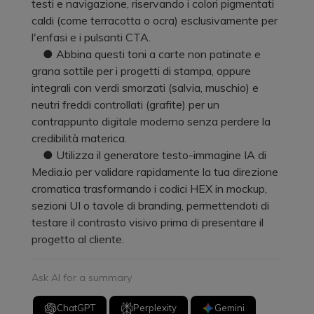
testi e navigazione, riservando i colori pigmentati
caldi (come terracotta o ocra) esclusivamente per
l'enfasi e i pulsanti CTA.
● Abbina questi toni a carte non patinate e
grana sottile per i progetti di stampa, oppure
integrali con verdi smorzati (salvia, muschio) e
neutri freddi controllati (grafite) per un
contrappunto digitale moderno senza perdere la
credibilità materica.
● Utilizza il generatore testo-immagine IA di
Media.io per validare rapidamente la tua direzione
cromatica trasformando i codici HEX in mockup,
sezioni UI o tavole di branding, permettendoti di
testare il contrasto visivo prima di presentare il
progetto al cliente.
Ask AI for a summary
ChatGPT
Perplexity
Gemini