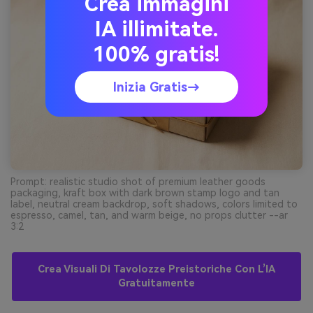
Crea immagini
IA illimitate.
100% gratis!
Inizia Gratis→
Prompt: realistic studio shot of premium leather goods
packaging, kraft box with dark brown stamp logo and tan
label, neutral cream backdrop, soft shadows, colors limited to
espresso, camel, tan, and warm beige, no props clutter --ar
3:2
Crea Visuali Di Tavolozze Preistoriche Con L’IA
Gratuitamente