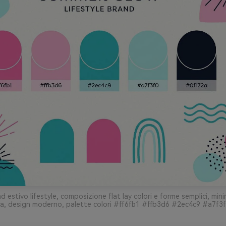
d estivo lifestyle, composizione flat lay colori e forme semplici, mini
ia, design moderno, palette colori #ff6fb1 #ffb3d6 #2ec4c9 #a7f3