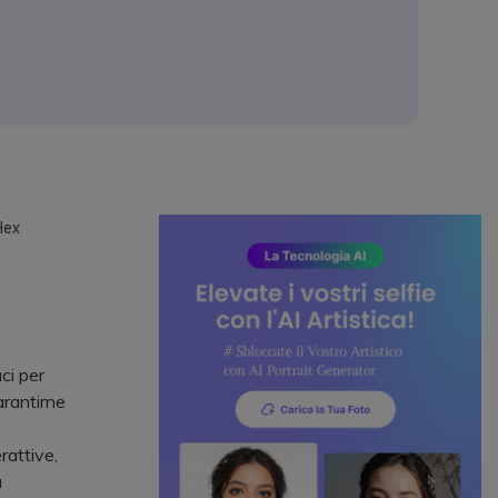
Hex
ci per
arantirne
rattive,
a