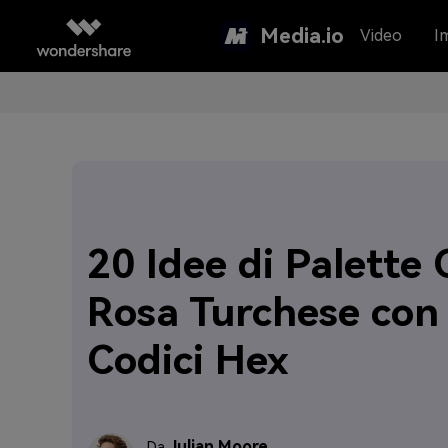
Media.io
Video
I
20 Idee di Palette 
Rosa Turchese con
Codici Hex
Julian Moore
Da