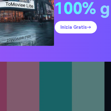
100% g
na Zucchero Filato
Inizia Gratis→