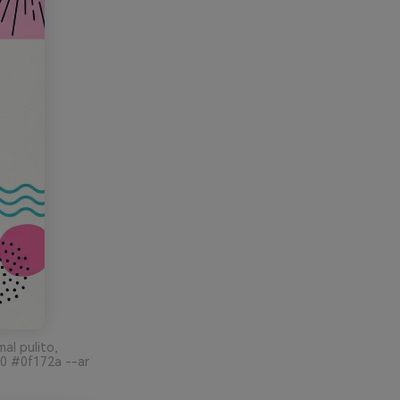
mal pulito,
f0 #0f172a --ar