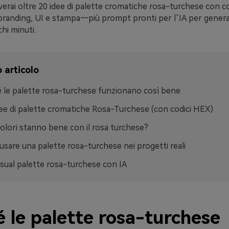
verai oltre 20 idee di palette cromatiche rosa-turchese con c
 branding, UI e stampa—più prompt pronti per l’IA per genera
hi minuti.
 articolo
 le palette rosa-turchese funzionano così bene
ee di palette cromatiche Rosa-Turchese (con codici HEX)
colori stanno bene con il rosa turchese?
sare una palette rosa-turchese nei progetti reali
isual palette rosa-turchese con IA
 le palette rosa-turchese