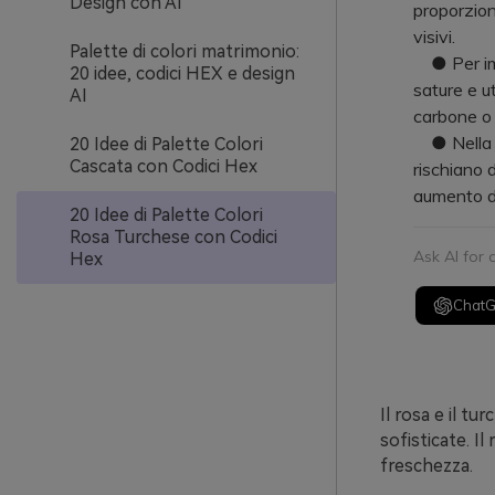
Design con AI
proporzion
visivi.
Palette di colori matrimonio:
● Per impe
20 idee, codici HEX e design
sature e ut
AI
carbone o 
● Nella st
20 Idee di Palette Colori
Cascata con Codici Hex
rischiano 
aumento de
20 Idee di Palette Colori
Rosa Turchese con Codici
Ask AI for
Hex
Chat
Il rosa e il t
sofisticate. I
freschezza.