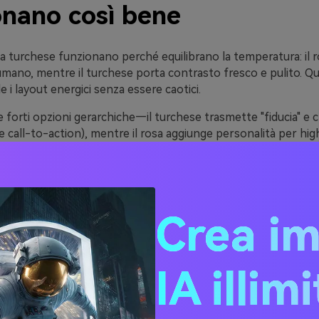
onano così bene
a turchese funzionano perché equilibrano la temperatura: il 
umano, mentre il turchese porta contrasto fresco e pulito. Q
e i layout energici senza essere caotici.
forti opzioni gerarchiche—il turchese trasmette "fiducia" e c
 e call-to-action), mentre il rosa aggiunge personalità per hig
brand.
neutro scuro (blu navy, carbone, ardesia), la palette rosa-turc
cessibile su schermi e stampa, anche quando si usano tonalità p
Crea i
dee di palette cromatiche 
IA illim
ese (con codici HEX)