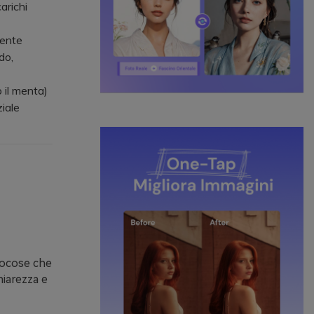
arichi
mente
do,
 il menta)
iale
giocose che
hiarezza e