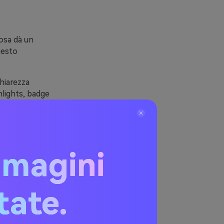
rosa dà un
uesto
hiarezza
hlights, badge
hese resta
iù chiare di
mmagini
Rosa-
itate.