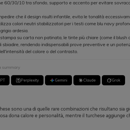
e 60/30/10 tra sfondo, supporto e accento per evitare sovracc
dire che il design risulti infantile, evita le tonalità eccessiva
ilizza colori neutri stabilizzatori per i testi come blu navy profon
grigio ardesia.
ampa su carta non patinata, le tinte più chiare (come il blush o
di sbiadire, rendendo indispensabili prove preventive e un potenz
ll'intensità del colore o del contrasto.
 a summary
GPT
Perplexity
Gemini
Claude
Grok
urchese sono una di quelle rare combinazioni che risultano sia 
l rosa dona calore e personalità, mentre il turchese aggiunge c