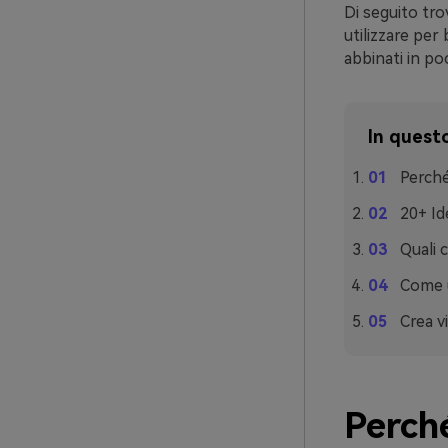
Di seguito tro
utilizzare per
abbinati in poc
In questo
Perché
20+ Id
Quali 
Come u
Crea v
Perché