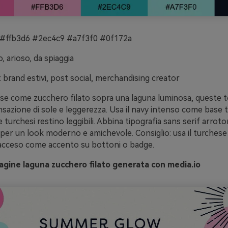
#ffb3d6 #2ec4c9 #a7f3f0 #0f172a
, arioso, da spiaggia
t brand estivi, post social, merchandising creator
ose come zucchero filato sopra una laguna luminosa, queste 
sazione di sole e leggerezza. Usa il navy intenso come base t
e turchesi restino leggibili. Abbina tipografia sans serif arrot
per un look moderno e amichevole. Consiglio: usa il turchese 
a acceso come accento su bottoni o badge.
gine laguna zucchero filato generata con media.io