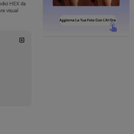
odici HEX da
re visual