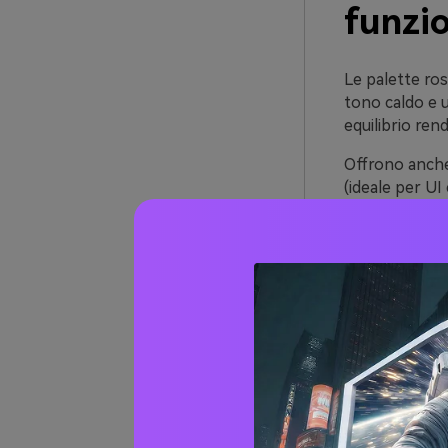
funzi
Le palette ros
tono caldo e 
equilibrio rend
Offrono anche 
(ideale per UI
e momenti di 
Con il giusto 
leggibile e ac
rosa e menta.
20+ I
Turch