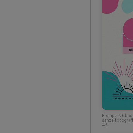
Prompt: kit bran
senza fotograf
4:3