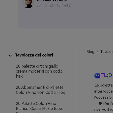
Jun 11, 26 ·
18 min(s)
Blog
Tavoloz
Tavolozza dei colori
20 palette di toni giallo
crema moderni con codici
TL;D
hex
Le palette
20 Abbinamenti di Palette
interfacce
Colori Vino con Codici Hex
l'accessibi
● Per l'int
20 Palette Colori Vino
Bianco: Codici Hex e Idee
riserva il