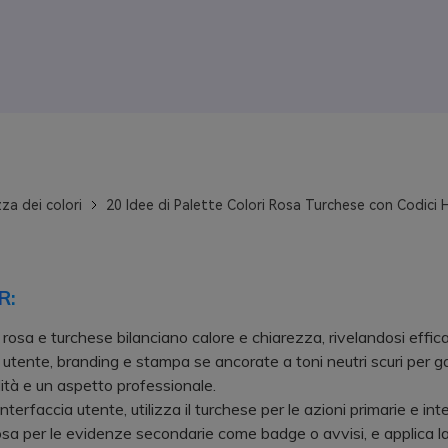
za dei colori
20 Idee di Palette Colori Rosa Turchese con Codici 
R:
 rosa e turchese bilanciano calore e chiarezza, rivelandosi effica
 utente, branding e stampa se ancorate a toni neutri scuri per g
lità e un aspetto professionale.
erfaccia utente, utilizza il turchese per le azioni primarie e inte
 rosa per le evidenze secondarie come badge o avvisi, e applica l