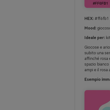
HEX:
#ff6fb1 
Mood:
giocoso
Ideale per:
ki
Giocose e ari
subito una sen
affinché rosa 
spazio bianco 
ampi e il ros
Esempio imma