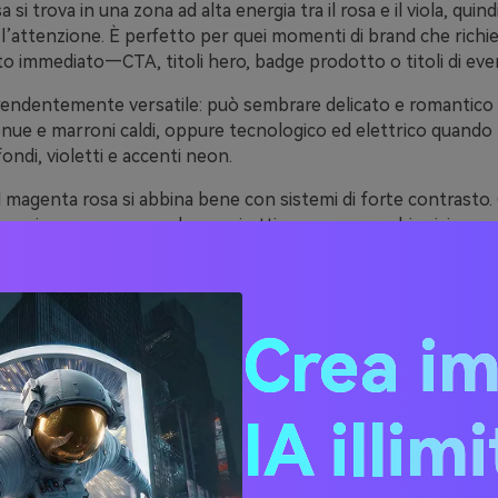
 si trova in una zona ad alta energia tra il rosa e il viola, quindi
l’attenzione. È perfetto per quei momenti di brand che rich
o immediato—CTA, titoli hero, badge prodotto o titoli di eve
endentemente versatile: può sembrare delicato e romantico 
nue e marroni caldi, oppure tecnologico ed elettrico quando 
ondi, violetti e accenti neon.
l magenta rosa si abbina bene con sistemi di forte contrasto
uasi-nero, navy o carbone, si ottiene una gerarchia visiva a
e a layout pesanti o decorazioni eccessive.
20 idee di palette di colori
Crea i
ta rosa (con codici HEX)
IA illim
 Orchid Pop