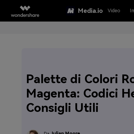
Media.io
Video
I
Palette di Colori R
Magenta: Codici H
Consigli Utili
Julian Moore
Da