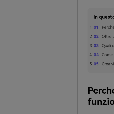
In questo
Perché
Oltre 
Quali 
Come u
Crea v
Perch
funzi