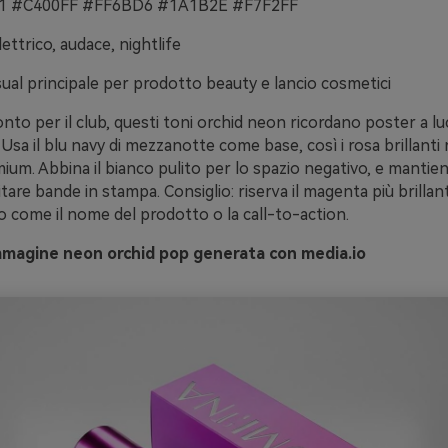
 #C400FF #FF6BD6 #1A1B2E #F7F2FF
ettrico, audace, nightlife
sual principale per prodotto beauty e lancio cosmetici
onto per il club, questi toni orchid neon ricordano poster a lu
. Usa il blu navy di mezzanotte come base, così i rosa brillanti
mium. Abbina il bianco pulito per lo spazio negativo, e mantieni
vitare bande in stampa. Consiglio: riserva il magenta più brilla
 come il nome del prodotto o la call-to-action.
mmagine neon orchid pop generata con media.io