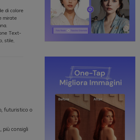
e di colore
e mirate
ana.
ione Text-
 stile,
, futuristico o
 più consigli