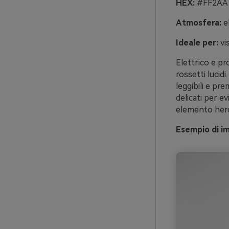
HEX:
#FF2AA1
Atmosfera:
el
Ideale per:
vi
Elettrico e pr
rossetti lucidi
leggibili e pre
delicati per e
elemento hero
Esempio di i