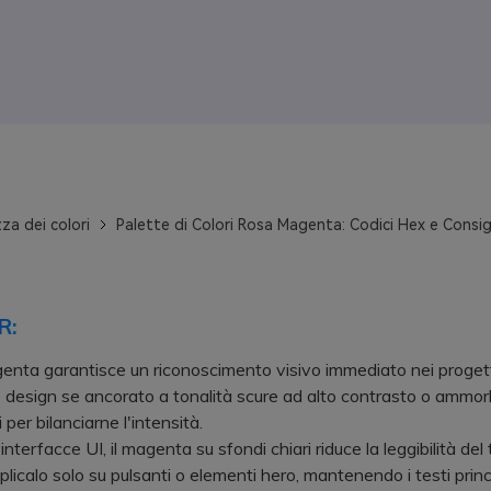
za dei colori
Palette di Colori Rosa Magenta: Codici Hex e Consigli
R:
genta garantisce un riconoscimento visivo immediato nei progett
 design se ancorato a tonalità scure ad alto contrasto o ammor
i per bilanciarne l'intensità.
terfacce UI, il magenta su sfondi chiari riduce la leggibilità del
plicalo solo su pulsanti o elementi hero, mantenendo i testi princi