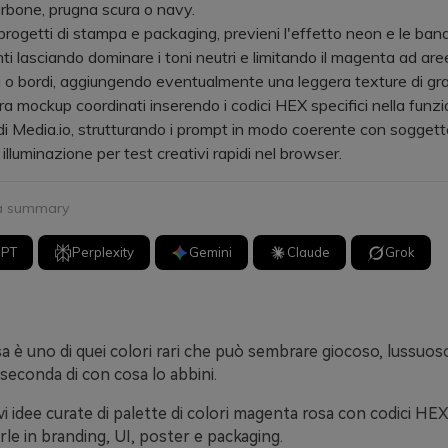
arbone, prugna scura o navy.
ogetti di stampa e packaging, previeni l'effetto neon e le band
nti lasciando dominare i toni neutri e limitando il magenta ad are
li o bordi, aggiungendo eventualmente una leggera texture di gr
ockup coordinati inserendo i codici HEX specifici nella funz
i Media.io, strutturando i prompt in modo coerente con soggetto,
 illuminazione per test creativi rapidi nel browser.
 a summary
GPT
Perplexity
Gemini
Claude
Grok
a è uno di quei colori rari che può sembrare giocoso, lussuoso
econda di con cosa lo abbini.
vi idee curate di palette di colori magenta rosa con codici HEX,
arle in branding, UI, poster e packaging.