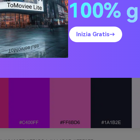
100% g
Inizia Gratis→