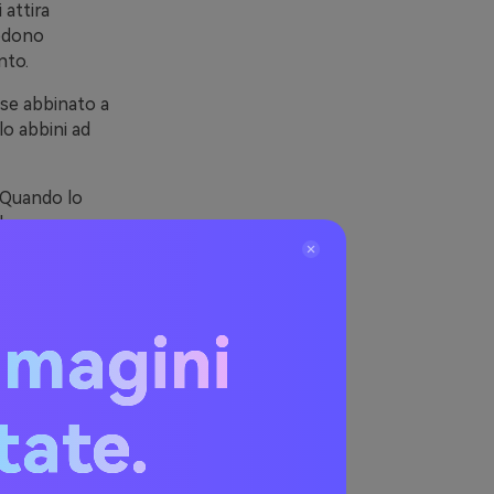
 attira
iedono
nto.
se abbinato a
lo abbini ad
. Quando lo
udace senza
mmagini
itate.