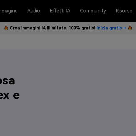
mmagine
Audio
Effetti IA
Community
Risorse
Crea immagini IA illimitate. 100% gratis!
Inizia gratis→
osa
ex e