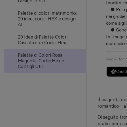
Design con AI
tonalità c
● Per i pr
Palette di colori matrimonio:
nei gradie
20 idee, codici HEX e design
come sigil
AI
● Genera m
to-Image d
20 Idee di Palette Colori
Cascata con Codici Hex
materiali e
Palette di Colori Rosa
Ask AI for
Magenta: Codici Hex e
Consigli Utili
Chat
Il magenta ros
romantico—a s
Di seguito tro
pratici per us