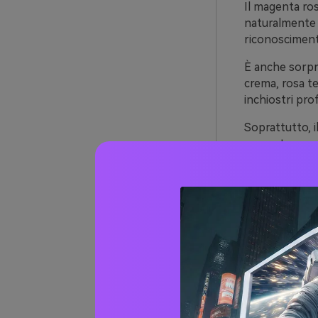
Il magenta rosa
naturalmente 
riconosciment
È anche sorpr
crema, rosa te
inchiostri prof
Soprattutto, i
ancorate con q
dover ricorrer
Oltre 
magen
1) Neon