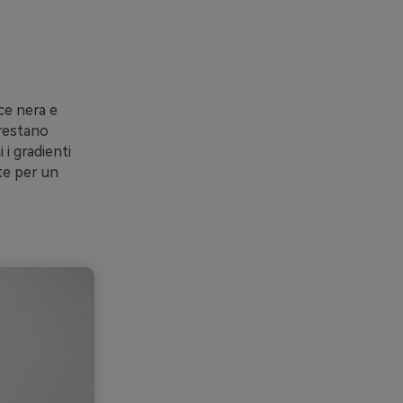
ce nera e
 restano
 i gradienti
nte per un