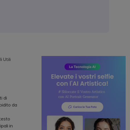
 Utili
i di
bidito da
 testo
pali in