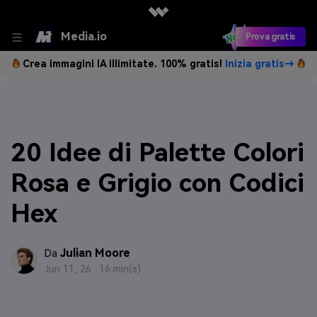
Media.io
Prova gratis
Crea immagini IA illimitate. 100% gratis!
Inizia gratis→
20 Idee di Palette Colori
Rosa e Grigio con Codici
Hex
Julian Moore
Da
Jun 11, 26 ·
16 min(s)