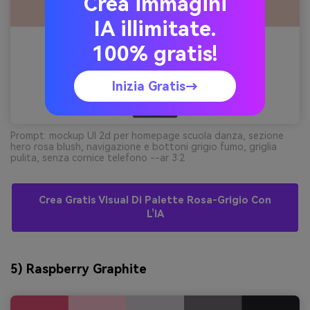
Crea immagini
IA illimitate.
100% gratis!
Inizia Gratis→
Prompt: mockup UI 2d per homepage scuola danza, sezione
hero rosa blush, navigazione e bottoni grigio fumo, griglia
pulita, senza cornice telefono --ar 3:2
Crea Gratis Visual Di Palette Rosa-Grigio Con
L’IA
5) Raspberry Graphite