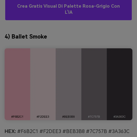
Crea Gratis Visual Di Palette Rosa-Grigio Con
L’IA
4) Ballet Smoke
HEX:
#F6B2C1 #F2DEE3 #BEB3B8 #7C757B #3A363C