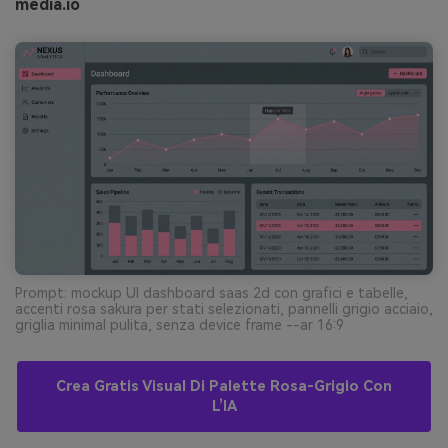
media.io
Prompt: mockup UI dashboard saas 2d con grafici e tabelle,
accenti rosa sakura per stati selezionati, pannelli grigio acciaio,
griglia minimal pulita, senza device frame --ar 16:9
Crea Gratis Visual Di Palette Rosa-Grigio Con
L’IA