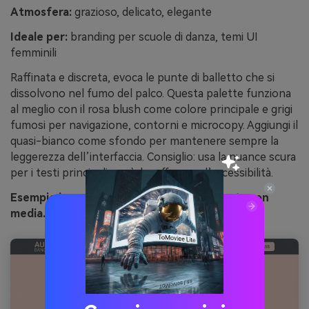
Atmosfera:
grazioso, delicato, elegante
Ideale per:
branding per scuole di danza, temi UI
femminili
Raffinata e discreta, evoca le punte di balletto che si
dissolvono nel fumo del palco. Questa palette funziona
al meglio con il rosa blush come colore principale e grigi
fumosi per navigazione, contorni e microcopy. Aggiungi il
quasi-bianco come sfondo per mantenere sempre la
leggerezza dell’interfaccia. Consiglio: usa la nuance scura
per i testi principali, così da rafforzare l’accessibilità.
Esempio immagine di ballet smoke generata con
media.io