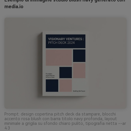
media.io
Prompt: design copertina pitch deck da stampare, blocchi
accento rosa blush con barra titolo navy profonda, layout
minimale a griglia su sfondo chiaro pulito, tipografia netta --ar
4:3