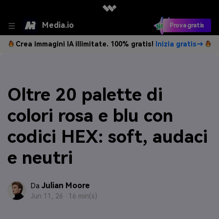
Media.io
Prova gratis
Crea immagini IA illimitate. 100% gratis!
Inizia gratis→
Oltre 20 palette di
colori rosa e blu con
codici HEX: soft, audaci
e neutri
Julian Moore
Da
Jun 11, 26 ·
16 min(s)