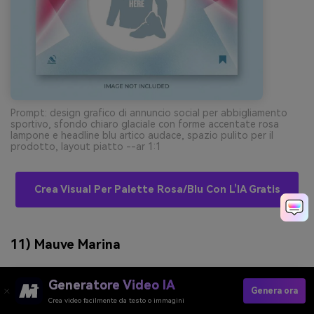
Prompt: design grafico di annuncio social per abbigliamento
sportivo, sfondo chiaro glaciale con forme accentate rosa
lampone e headline blu artico audace, spazio pulito per il
prodotto, layout piatto --ar 1:1
Crea Visual Per Palette Rosa/blu Con L’IA Gratis
11) Mauve Marina
Generatore Video IA
Genera ora
Crea video facilmente da testo o immagini