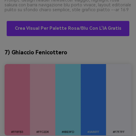
Prompt: design header newsletter viaggio, highlight rosa
sakura con barra navigazione blu porto vivace, layout editoriale
pulito su sfondo chiaro semplice, stile grafico piatto --ar 16:9
Crea Visual Per Palette Rosa/blu Con L’IA Gratis
7) Ghiaccio Fenicottero