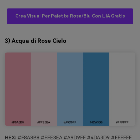
Crea Visual Per Palette Rosa/blu Con L’IA Gratis
3) Acqua di Rose Cielo
HEX:
#F8A8B8 #FFE3EA #A9D9FF #4DA3D9 #FFFFFF