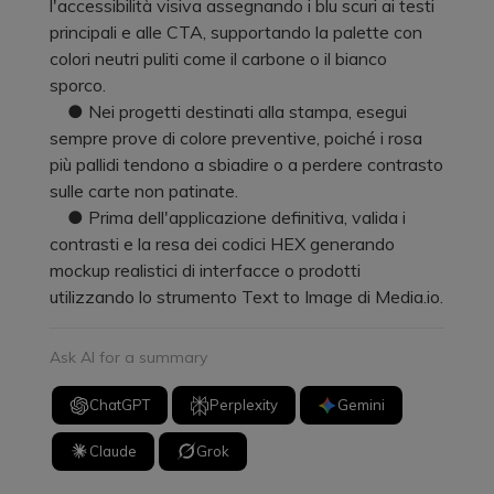
l'accessibilità visiva assegnando i blu scuri ai testi
principali e alle CTA, supportando la palette con
colori neutri puliti come il carbone o il bianco
sporco.
● Nei progetti destinati alla stampa, esegui
sempre prove di colore preventive, poiché i rosa
più pallidi tendono a sbiadire o a perdere contrasto
sulle carte non patinate.
● Prima dell'applicazione definitiva, valida i
contrasti e la resa dei codici HEX generando
mockup realistici di interfacce o prodotti
utilizzando lo strumento Text to Image di Media.io.
Ask AI for a summary
ChatGPT
Perplexity
Gemini
Claude
Grok