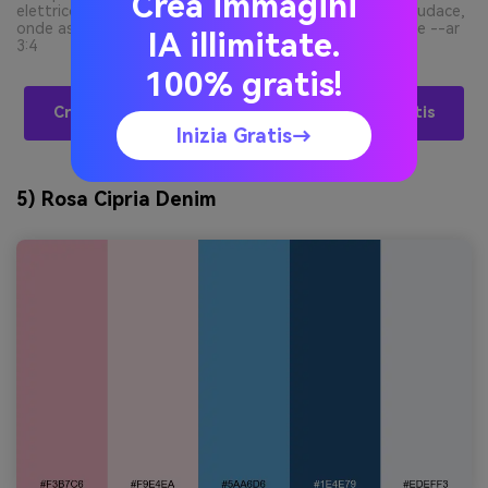
Crea immagini
elettrico su sfondo mezzanotte profondo, tipografia audace,
onde astratte, layout stampa piatto su sfondo semplice --ar
IA illimitate.
3:4
100% gratis!
Crea Visual Per Palette Rosa/blu Con L’IA Gratis
Inizia Gratis→
5) Rosa Cipria Denim