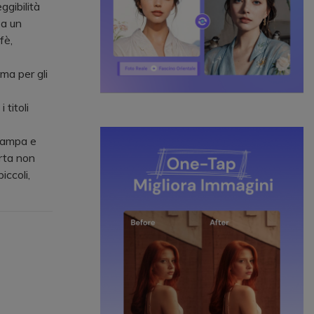
ggibilità
 a un
fè,
ma per gli
 titoli
stampa e
arta non
iccoli,