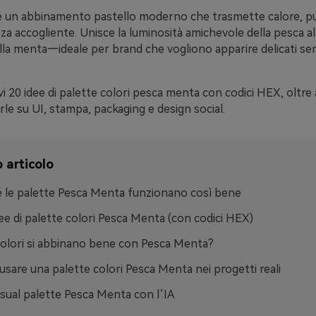
 un abbinamento pastello moderno che trasmette calore, pul
a accogliente. Unisce la luminosità amichevole della pesca al
lla menta—ideale per brand che vogliono apparire delicati s
vi 20 idee di palette colori pesca menta con codici HEX, oltre 
arle su UI, stampa, packaging e design social.
 articolo
 le palette Pesca Menta funzionano così bene
ee di palette colori Pesca Menta (con codici HEX)
colori si abbinano bene con Pesca Menta?
sare una palette colori Pesca Menta nei progetti reali
isual palette Pesca Menta con l’IA