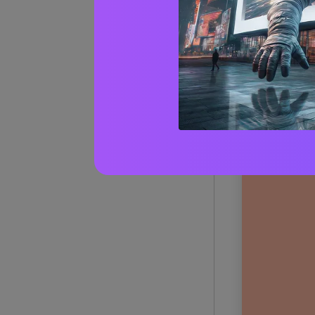
20+ Id
(con 
1) Giar