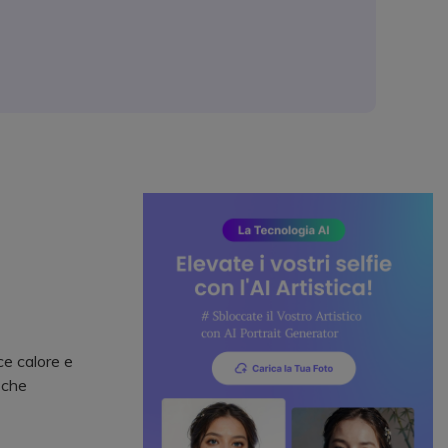
e calore e
 che