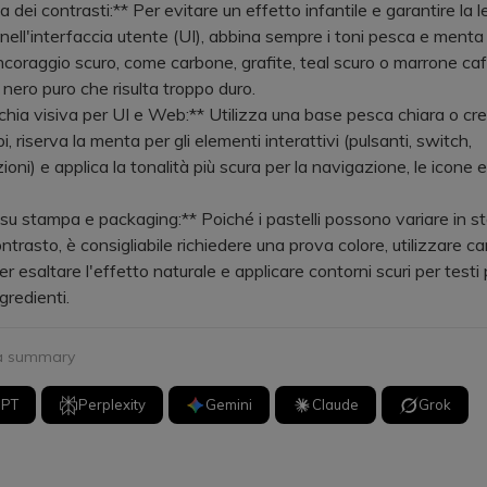
dei contrasti:** Per evitare un effetto infantile e garantire la le
e nell'interfaccia utente (UI), abbina sempre i toni pesca e menta
ncoraggio scuro, come carbone, grafite, teal scuro o marrone caf
 nero puro che risulta troppo duro.
hia visiva per UI e Web:** Utilizza una base pesca chiara o cre
, riserva la menta per gli elementi interattivi (pulsanti, switch,
oni) e applica la tonalità più scura per la navigazione, le icone e i
u stampa e packaging:** Poiché i pastelli possono variare in 
ntrasto, è consigliabile richiedere una prova colore, utilizzare c
r esaltare l'effetto naturale e applicare contorni scuri per testi p
gredienti.
 a summary
GPT
Perplexity
Gemini
Claude
Grok