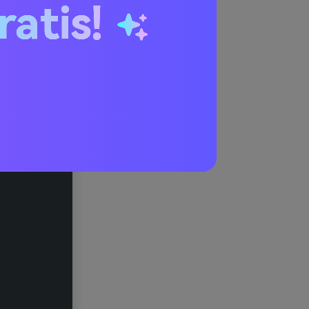
ratis!
 Menta