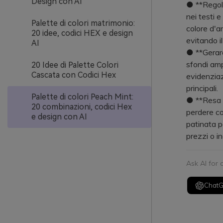
Design con AI
● **Regola 
nei testi 
Palette di colori matrimonio:
colore d'a
20 idee, codici HEX e design
evitando il
AI
● **Gerarc
sfondi ampi
20 Idee di Palette Colori
Cascata con Codici Hex
evidenziazi
principali.
Palette di colori Peach Mint:
● **Resa s
20 combinazioni, codici Hex
perdere co
e design con AI
patinata pe
prezzi o in
Ask AI for
Chat