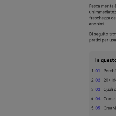
Pesca menta è
un'immediatezz
freschezza de
anonimi.
Di seguito tro
pratici per us
In questo
Perché
20+ Id
Quali 
Come u
Crea v