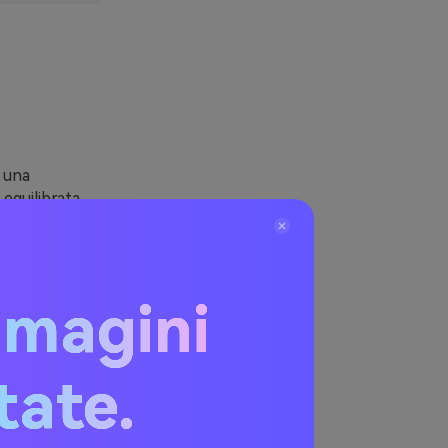
e una
equilibrata
za, cibo e
oi mantenere i
mmagini
al profondo o
ame dei
itate.
ockup di