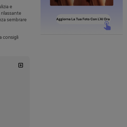
izia e
 rilassante
enza sembrare
a consigli