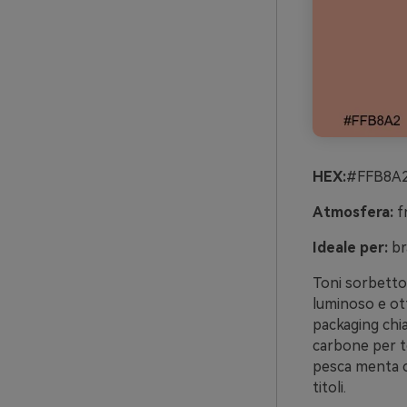
HEX:
#FFB8A2
Atmosfera:
fr
Ideale per:
br
Toni sorbetto
luminoso e ott
packaging chia
carbone per te
pesca menta co
titoli.