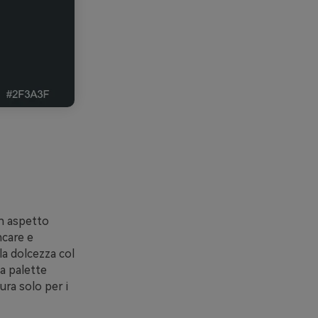
un aspetto
ncare e
la dolcezza col
a palette
ura solo per i