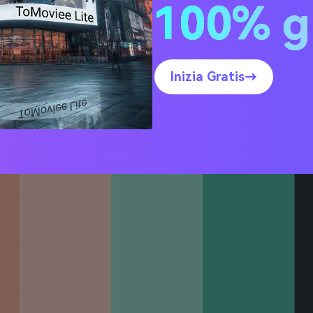
100% g
ee di palette colori Pesca
codici HEX)
Inizia Gratis→
dino Sorbetto