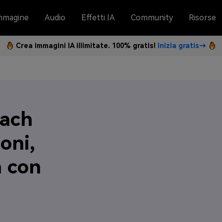
mmagine
Audio
Effetti IA
Community
Risorse
Crea immagini IA illimitate. 100% gratis!
Inizia gratis→
each
oni,
n con