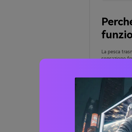
Perch
funzi
La pesca trasm
sensazione fre
che può risult
Questo duo è p
lifestyle perc
layout ariosi 
marroni caldi.
Le palette pe
prodotti e fon
packaging e se