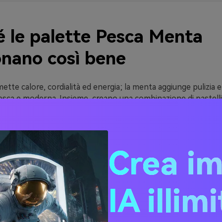
é le palette Pesca Menta
onano così bene
ette calore, cordialità ed energia; la menta aggiunge pulizia 
sca e moderna. Insieme, creano una combinazione di pastelli 
are giocosa o ricercata a seconda dell'accento scuro scelto.
articolarmente efficace per design legati a benessere, bellez
hé suggerisce freschezza senza ricorrere a contrasti forti. Pu
Crea i
con tinte tenui, poi aggiungere struttura usando carbone, te
sca menta sono anche fotogeniche: valorizzano incarnati, tr
IA illim
di chiari. Ciò le rende una scelta affidabile per post social, m
zioni hero nelle UI.