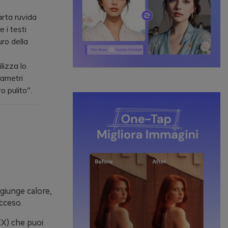
rta ruvida
 i testi
uro della
lizza lo
ametri
 pulito".
aggiunge calore,
cceso.
HEX) che puoi