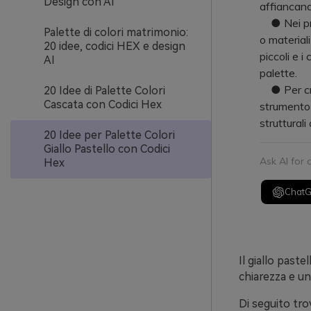
Design con AI
affiancando
● Nei prog
Palette di colori matrimonio:
o materiali
20 idee, codici HEX e design
piccoli e i
AI
palette.
● Per crea
20 Idee di Palette Colori
Cascata con Codici Hex
strumento
struttural
20 Idee per Palette Colori
Giallo Pastello con Codici
Ask AI for
Hex
Chat
Il giallo paste
chiarezza e un
Di seguito tro