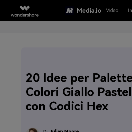
Media.io
Video
I
20 Idee per Palett
Colori Giallo Pastel
con Codici Hex
Julian Moore
Da