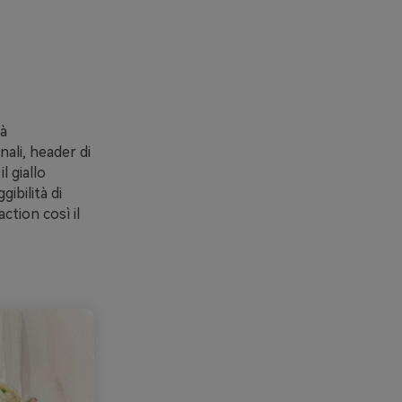
tà
nali, header di
l giallo
gibilità di
ction così il