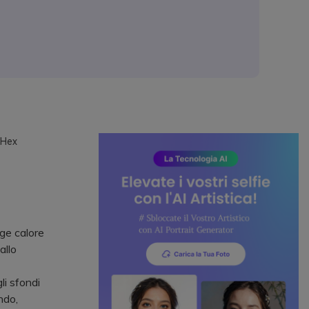
 Hex
nge calore
allo
li sfondi
ndo,