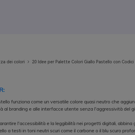
za dei colori
20 Idee per Palette Colori Giallo Pastello con Codici
R:
pastello funziona come un versatile colore quasi neutro che aggiu
à al branding e alle interfacce utente senza l'aggressività del gi
tire l'accessibilità e la leggibilità nei progetti digitali, abbina g
ello a testi in toni neutri scuri come il carbone o il blu scuro profo