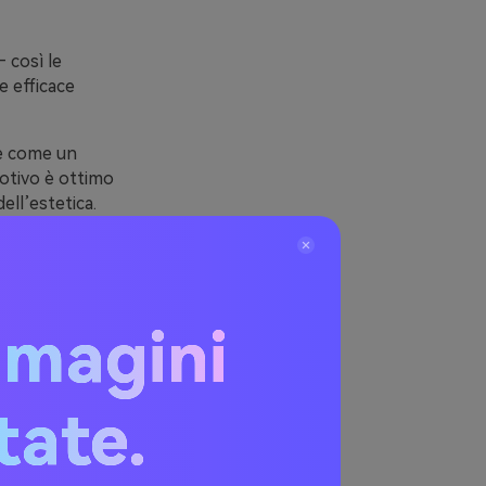
 così le
e efficace
ire come un
otivo è ottimo
ell’estetica.
lo, oppure
mmagini
llo
itate.