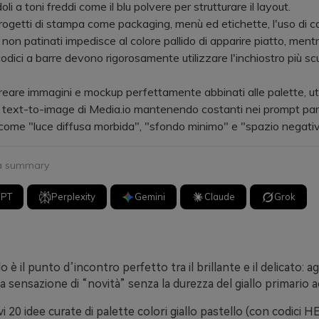
li a toni freddi come il blu polvere per strutturare il layout.
etti di stampa come packaging, menù ed etichette, l'uso di ca
 non patinati impedisce al colore pallido di apparire piatto, mentre
 codici a barre devono rigorosamente utilizzare l'inchiostro più sc
re immagini e mockup perfettamente abbinati alle palette, uti
 text-to-image di Media.io mantenendo costanti nei prompt par
i come "luce diffusa morbida", "sfondo minimo" e "spazio negativo
 a summary
GPT
Perplexity
Gemini
Claude
Grok
llo è il punto d’incontro perfetto tra il brillante e il delicato: 
a sensazione di “novità” senza la durezza del giallo primario a
vi 20 idee curate di palette colori giallo pastello (con codici 