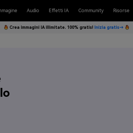
mmagine
Audio
Effetti IA
Community
Risorse
Crea immagini IA illimitate. 100% gratis!
Inizia gratis→
e
lo