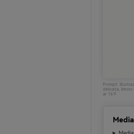
Prompt: illustra
delicata, limoni
ar 16:9
Media
Media.