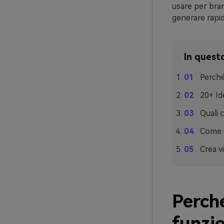
usare per bran
generare rapid
In questo
Perché
20+ Id
Quali 
Come u
Crea vi
Perché
funzi