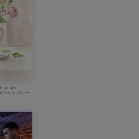
e solare
ativo pulito --