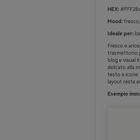
HEX:
#FFF2B6
Mood:
fresco,
Ideale per:
ban
Fresco e arios
trasmettono pu
blog e visual l
delicato alla m
testo e icone. 
layout resta a
Esempio imma