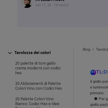
Jun 11, 26 ·
18 min(s)
Blog
Tavoloz
Tavolozza dei colori
20 palette di toni giallo
crema moderni con codici
TL;D
hex
Il giallo 
20 Abbinamenti di Palette
e luminosit
Colori Vino con Codici Hex
primario.
● Per garan
20 Palette Colori Vino
Bianco: Codici Hex e Idee
giallo past