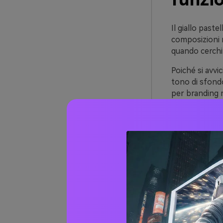
Il giallo past
composizioni r
quando cerchi c
Poiché si avvic
tono di sfond
per branding m
Si abbina anch
mantenerlo raf
20+ Id
Paste