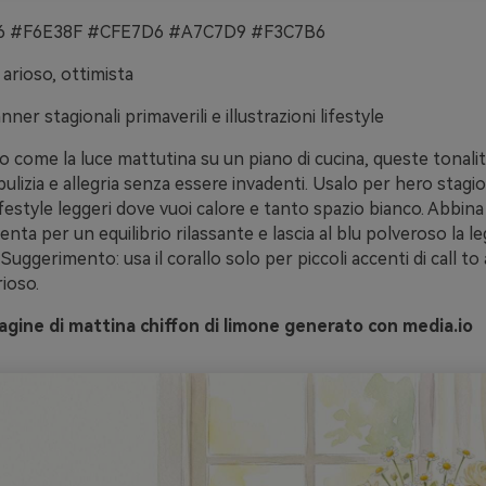
 #F6E38F #CFE7D6 #A7C7D9 #F3C7B6
 arioso, ottimista
ner stagionali primaverili e illustrazioni lifestyle
o come la luce mattutina su un piano di cucina, queste tonali
lizia e allegria senza essere invadenti. Usalo per hero stagio
ifestyle leggeri dove vuoi calore e tanto spazio bianco. Abbina i
enta per un equilibrio rilassante e lascia al blu polveroso la leg
Suggerimento: usa il corallo solo per piccoli accenti di call to a
rioso.
gine di mattina chiffon di limone generato con media.io