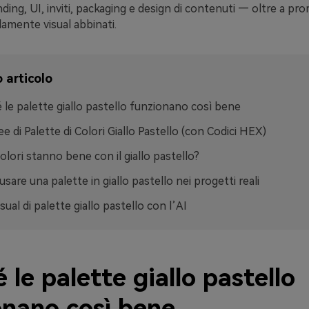
ding, UI, inviti, packaging e design di contenuti — oltre a pr
amente visual abbinati.
 articolo
 le palette giallo pastello funzionano così bene
ee di Palette di Colori Giallo Pastello (con Codici HEX)
colori stanno bene con il giallo pastello?
sare una palette in giallo pastello nei progetti reali
sual di palette giallo pastello con l’AI
 le palette giallo pastello
onano così bene