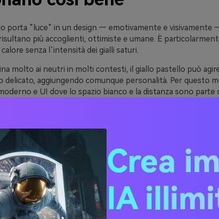
ello porta “luce” in un design — emotivamente e visivamente —
isultano più accoglienti, ottimiste e umane. È particolarment
alore senza l’intensità dei gialli saturi.
ina molto ai neutri in molti contesti, il giallo pastello può ag
o delicato, aggiungendo comunque personalità. Per questo m
oderno e UI dove lo spazio bianco e la distanza sono parte d
e facilmente: puoi renderlo giocoso con corallo e azzurro cie
finato con carbone, grigi caldi e bianchi crema.
Crea i
ee di Palette di Colori Gia
llo (con Codici HEX)
IA illim