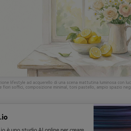
zione lifestyle ad acquerello di una scena mattutina luminosa con luc
 e fiori soffici, composizione minimal, toni pastello, ampio spazio neg
.io
io è uno studio AI online per creare