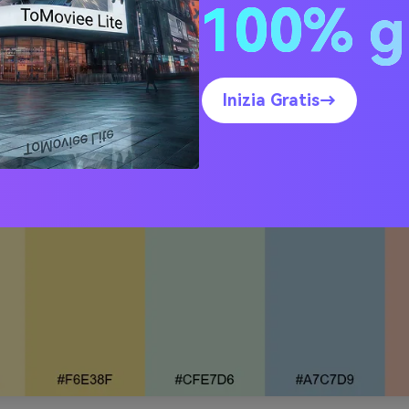
100% g
ina Chiffon di Limone
Inizia Gratis→