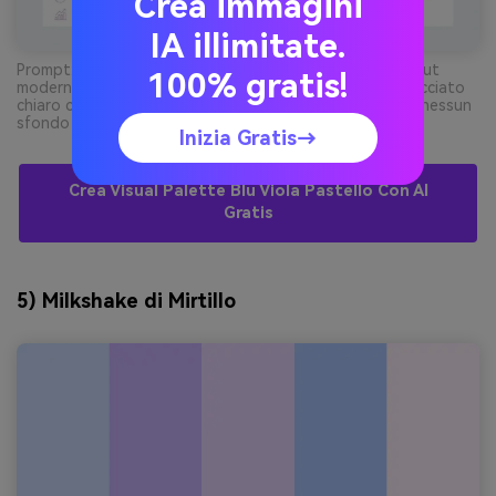
Crea immagini
IA illimitate.
Prompt: slide pitch deck pulita su sfondo semplice, layout
100% gratis!
moderno con grafici e blocchi titoli, dominante blu ghiacciato
chiaro con accenti lilla, icone minimali, tipografia nitida, nessun
sfondo foto --ar 16:9
Inizia Gratis→
Crea Visual Palette Blu Viola Pastello Con AI
Gratis
5) Milkshake di Mirtillo