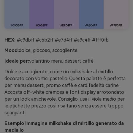
HEX:
#c9dbff #c6b2ff #e7d4ff #a9c4ff #fff0fb
Mood:
dolce, giocoso, accogliente
Ideale per:
volantino menu dessert caffé
Dolce e accogliente, come un milkshake al mirtillo
decorato con vortici pastello. Questa palette è perfetta
per menu dessert, promo caffè e card fedeltà carine.
Accosta off-white cremosa e font display arrotondato
per un look amichevole. Consiglio: usa il viola medio per
le etichette prezzo così risaltano senza essere troppo
sgargianti.
Esempio immagine milkshake di mirtillo generato da
media.io