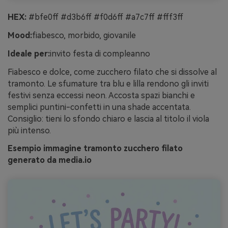
HEX:
#bfe0ff #d3b6ff #f0d6ff #a7c7ff #fff3ff
Mood:
fiabesco, morbido, giovanile
Ideale per:
invito festa di compleanno
Fiabesco e dolce, come zucchero filato che si dissolve al
tramonto. Le sfumature tra blu e lilla rendono gli inviti
festivi senza eccessi neon. Accosta spazi bianchi e
semplici puntini-confetti in una shade accentata.
Consiglio: tieni lo sfondo chiaro e lascia al titolo il viola
più intenso.
Esempio immagine tramonto zucchero filato
generato da media.io