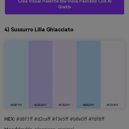
Crea Visual Palette Blu Viola Pastello Con AI
Gratis
4) Sussurro Lilla Ghiacciato
HEX:
#d8f1ff #d2caff #f3e5ff #b8e0ff #fdf8ff