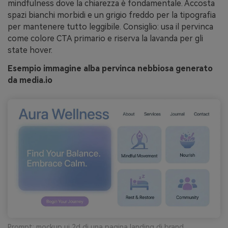
mindfulness dove la chiarezza è fondamentale. Accosta
spazi bianchi morbidi e un grigio freddo per la tipografia
per mantenere tutto leggibile. Consiglio: usa il pervinca
come colore CTA primario e riserva la lavanda per gli
state hover.
Esempio immagine alba pervinca nebbiosa generato
da media.io
Prompt: mockup ui 2d di una pagina landing di brand