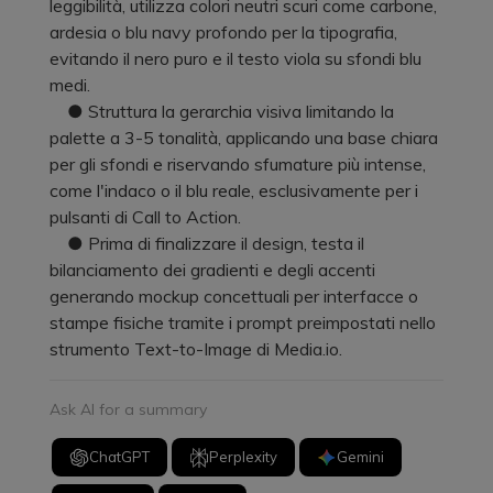
leggibilità, utilizza colori neutri scuri come carbone,
ardesia o blu navy profondo per la tipografia,
evitando il nero puro e il testo viola su sfondi blu
medi.
● Struttura la gerarchia visiva limitando la
palette a 3-5 tonalità, applicando una base chiara
per gli sfondi e riservando sfumature più intense,
come l'indaco o il blu reale, esclusivamente per i
pulsanti di Call to Action.
● Prima di finalizzare il design, testa il
bilanciamento dei gradienti e degli accenti
generando mockup concettuali per interfacce o
stampe fisiche tramite i prompt preimpostati nello
strumento Text-to-Image di Media.io.
Ask AI for a summary
ChatGPT
Perplexity
Gemini