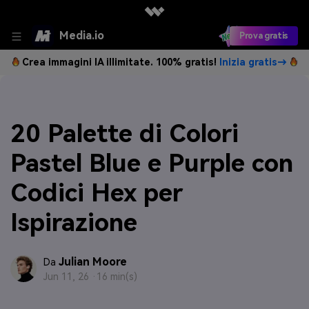
Media.io
Prova gratis
Crea immagini IA illimitate. 100% gratis!
Inizia gratis→
20 Palette di Colori
Pastel Blue e Purple con
Codici Hex per
Ispirazione
Julian Moore
Da
Jun 11, 26 ·
16 min(s)