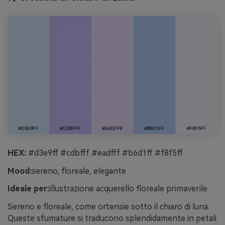
HEX:
#d3e9ff #cdbfff #eadfff #b6d1ff #f8f5ff
Mood:
sereno, floreale, elegante
Ideale per:
illustrazione acquerello floreale primaverile
Sereno e floreale, come ortensie sotto il chiaro di luna.
Queste sfumature si traducono splendidamente in petali