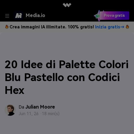
Media.io
Prova gratis
Crea immagini IA illimitate. 100% gratis!
Inizia gratis→
20 Idee di Palette Colori
Blu Pastello con Codici
Hex
Julian Moore
Da
Jun 11, 26 ·
18 min(s)