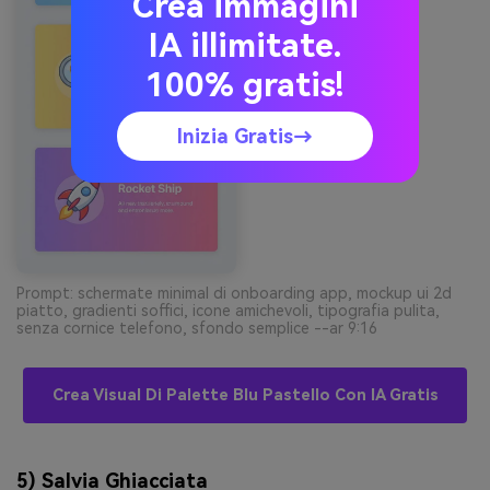
Crea immagini
IA illimitate.
100% gratis!
Inizia Gratis→
Prompt: schermate minimal di onboarding app, mockup ui 2d
piatto, gradienti soffici, icone amichevoli, tipografia pulita,
senza cornice telefono, sfondo semplice --ar 9:16
Crea Visual Di Palette Blu Pastello Con IA Gratis
5) Salvia Ghiacciata