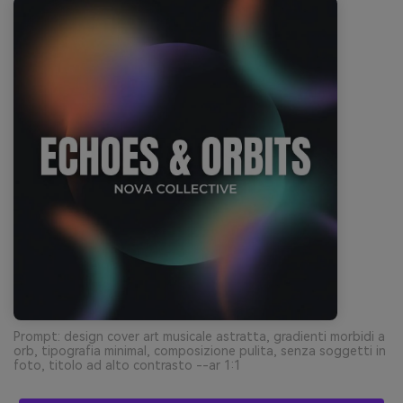
Prompt: design cover art musicale astratta, gradienti morbidi a
orb, tipografia minimal, composizione pulita, senza soggetti in
foto, titolo ad alto contrasto --ar 1:1