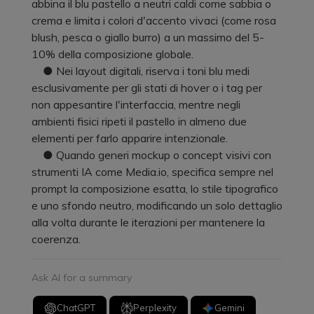
abbina il blu pastello a neutri caldi come sabbia o
crema e limita i colori d'accento vivaci (come rosa
blush, pesca o giallo burro) a un massimo del 5-
10% della composizione globale.
● Nei layout digitali, riserva i toni blu medi
esclusivamente per gli stati di hover o i tag per
non appesantire l'interfaccia, mentre negli
ambienti fisici ripeti il pastello in almeno due
elementi per farlo apparire intenzionale.
● Quando generi mockup o concept visivi con
strumenti IA come Media.io, specifica sempre nel
prompt la composizione esatta, lo stile tipografico
e uno sfondo neutro, modificando un solo dettaglio
alla volta durante le iterazioni per mantenere la
coerenza.
Ask AI for a summary
ChatGPT
Perplexity
Gemini