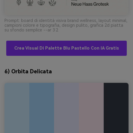
Prompt: board di identità visiva brand wellness, layout minimal,
campioni colore e tipografia, design pulito, grafica 2d piatta
su sfondo semplice --ar 3:2
Crea Visual Di Palette Blu Pastello Con IA Gratis
6) Orbita Delicata