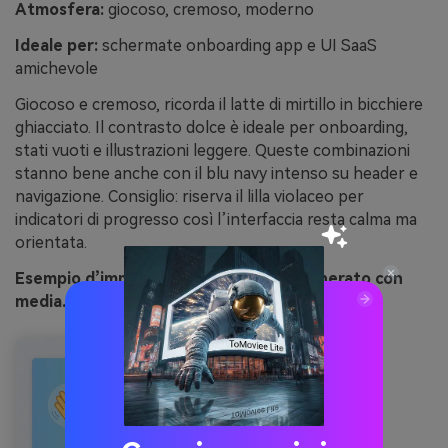
Atmosfera:
giocoso, cremoso, moderno
Ideale per:
schermate onboarding app e UI SaaS
amichevole
Giocoso e cremoso, ricorda il latte di mirtillo in bicchiere
ghiacciato. Il contrasto dolce è ideale per onboarding,
stati vuoti e illustrazioni leggere. Queste combinazioni
stanno bene anche con il blu navy intenso su header e
navigazione. Consiglio: riserva il lilla violaceo per
indicatori di progresso così l’interfaccia resta calma ma
orientata.
Esempio d’immagine di latte mirtillo generato con
media.io