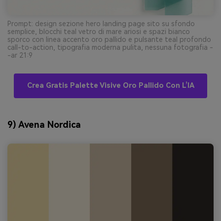
Prompt: design sezione hero landing page sito su sfondo
semplice, blocchi teal vetro di mare ariosi e spazi bianco
sporco con linea accento oro pallido e pulsante teal profondo
call-to-action, tipografia moderna pulita, nessuna fotografia -
-ar 21:9
Crea Gratis Palette Visive Oro Pallido Con L’IA
9) Avena Nordica