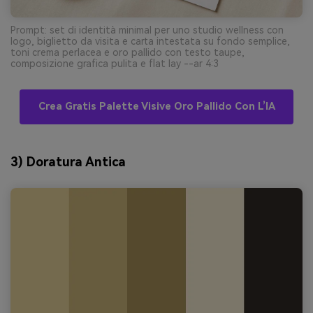
Prompt: set di identità minimal per uno studio wellness con
logo, biglietto da visita e carta intestata su fondo semplice,
toni crema perlacea e oro pallido con testo taupe,
composizione grafica pulita e flat lay --ar 4:3
Crea Gratis Palette Visive Oro Pallido Con L’IA
3) Doratura Antica