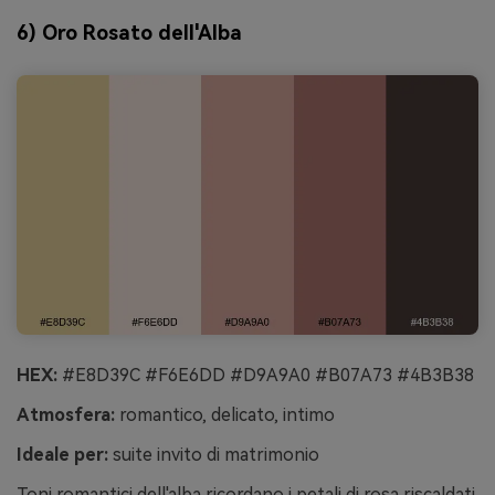
6) Oro Rosato dell'Alba
HEX:
#E8D39C #F6E6DD #D9A9A0 #B07A73 #4B3B38
Atmosfera:
romantico, delicato, intimo
Ideale per:
suite invito di matrimonio
Toni romantici dell'alba ricordano i petali di rosa riscaldati