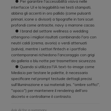
● Per garantire l'accessibilità visiva nelle
interfacce UI e la leggibilità nei testi stampati,
abbina gli accenti in oro pallido (come pulsanti
primari, icone o divisori) a tipografie in toni scuri
profondi come antracite, navy o marrone cacao.
● I brand del settore wellness o wedding
ottengono i migliori risultati combinando l'oro con
neutri caldi (crema, avorio) o verdi attenuati
(salvia), mentre i settori fintech e i portfolio
contemporanei richiedono l'ancoraggio con grigi
da galleria o blu notte per trasmettere sicurezza.
● Quando si utilizza l'IA text-to-image come
Media.io per testare le palette, è necessario
specificare nel prompt testuale dettagli precisi
sull'illuminazione e sui materiali (es. "ombre soffici",
"opaco") per mantenere il rendering dell'oro
discreto e controllarne il contrasto.
Ask AI for a summary