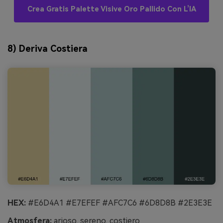
Crea Gratis Palette Visive Oro Pallido Con L’IA
8) Deriva Costiera
HEX:
#E6D4A1 #E7EFEF #AFC7C6 #6D8D8B #2E3E3E
Atmosfera:
arioso, sereno, costiero