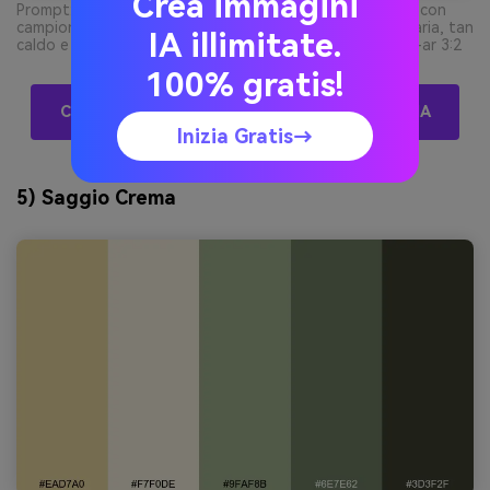
Crea immagini
Prompt: collage mood board interior su fondo semplice con
campioni e piastrelle materiali in oro pallido, beige arenaria, tan
IA illimitate.
caldo e crema delicato, disposizione moderna minimal --ar 3:2
100% gratis!
Crea Gratis Palette Visive Oro Pallido Con L’IA
Inizia Gratis→
5) Saggio Crema