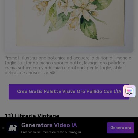
Prompt: illustrazione botanica ad acquerello di fiori di limone e
foglie su sfondo bianco sporco pulito, lavaggi oro pallido e
crema soffice con verdi chiari e profondi per le foglie, stile
delicato e arioso --ar 4:3
Crea Gratis Palette Visive Oro Pallido Con L’IA
11) Libreria Vintage
Generatore Video IA
Genera ora
Crea video facilmente da testo o immagini