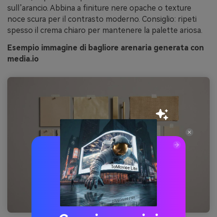
sull’arancio. Abbina a finiture nere opache o texture
noce scura per il contrasto moderno. Consiglio: ripeti
spesso il crema chiaro per mantenere la palette ariosa.
Esempio immagine di bagliore arenaria generata con
media.io