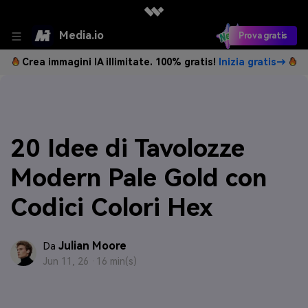
Media.io
Prova gratis
Crea immagini IA illimitate. 100% gratis!
Inizia gratis→
20 Idee di Tavolozze
Modern Pale Gold con
Codici Colori Hex
Julian Moore
Da
Jun 11, 26 ·
16 min(s)