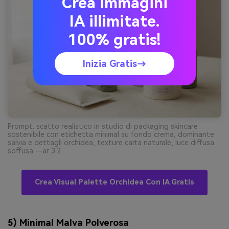
Crea immagini
IA illimitate.
100% gratis!
Inizia Gratis→
Prompt: scatto realistico in studio di packaging skincare
sostenibile con etichetta minimal su fondo crema, dominante
salvia e dettagli orchidea, texture carta naturale, luce diffusa
soffusa --ar 3:2
Crea Visual Palette Orchidea Con IA Gratis
5) Minimal Malva Polverosa