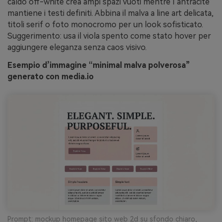
caldo off-white crea ampi spazi vuoti mentre l’antracite
mantiene i testi definiti. Abbina il malva a line art delicata,
titoli serif o foto monocromo per un look sofisticato.
Suggerimento: usa il viola spento come stato hover per
aggiungere eleganza senza caos visivo.
Esempio d’immagine “minimal malva polverosa”
generato con media.io
Prompt: mockup homepage sito web 2d su sfondo chiaro,