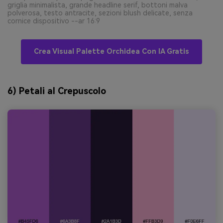
griglia minimalista, grande headline serif, bottoni malva
polverosa, testo antracite, sezioni blush delicate, senza
cornice dispositivo --ar 16:9
Crea Visual Palette Orchidea Con IA Gratis
6) Petali al Crepuscolo