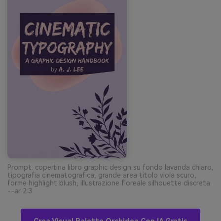
Prompt: copertina libro graphic design su fondo lavanda chiaro,
tipografia cinematografica, grande area titolo viola scuro,
forme highlight blush, illustrazione floreale silhouette discreta
--ar 2:3