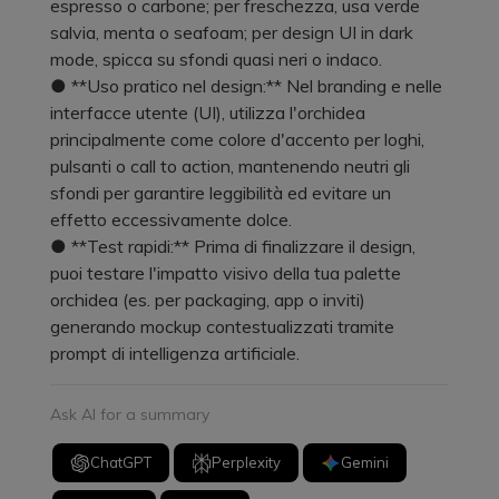
espresso o carbone; per freschezza, usa verde
salvia, menta o seafoam; per design UI in dark
mode, spicca su sfondi quasi neri o indaco.
● **Uso pratico nel design:** Nel branding e nelle
interfacce utente (UI), utilizza l'orchidea
principalmente come colore d'accento per loghi,
pulsanti o call to action, mantenendo neutri gli
sfondi per garantire leggibilità ed evitare un
effetto eccessivamente dolce.
● **Test rapidi:** Prima di finalizzare il design,
puoi testare l'impatto visivo della tua palette
orchidea (es. per packaging, app o inviti)
generando mockup contestualizzati tramite
prompt di intelligenza artificiale.
Ask AI for a summary
ChatGPT
Perplexity
Gemini