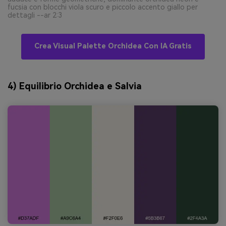
fucsia con blocchi viola scuro e piccolo accento giallo per
dettagli --ar 2:3
Crea Visual Palette Orchidea Con IA Gratis
4) Equilibrio Orchidea e Salvia