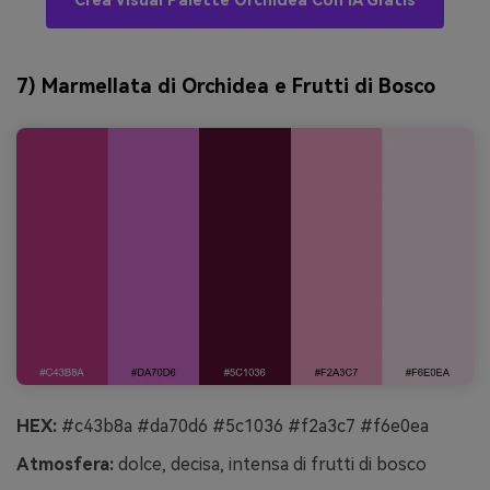
Crea Visual Palette Orchidea Con IA Gratis
7) Marmellata di Orchidea e Frutti di Bosco
HEX:
#c43b8a #da70d6 #5c1036 #f2a3c7 #f6e0ea
Atmosfera:
dolce, decisa, intensa di frutti di bosco