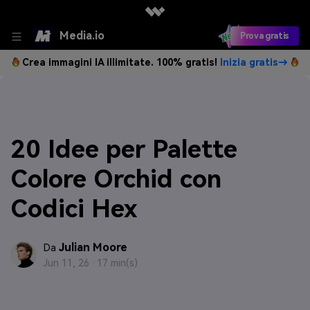
Media.io
Prova gratis
Crea immagini IA illimitate. 100% gratis!
Inizia gratis→
20 Idee per Palette
Colore Orchid con
Codici Hex
Julian Moore
Da
Jun 11, 26 ·
17 min(s)