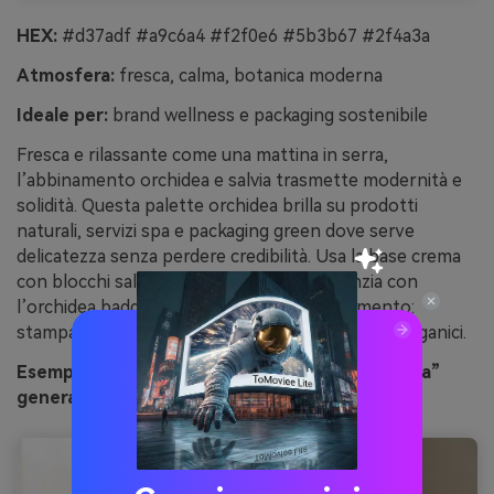
HEX:
#d37adf #a9c6a4 #f2f0e6 #5b3b67 #2f4a3a
Atmosfera:
fresca, calma, botanica moderna
Ideale per:
brand wellness e packaging sostenibile
Fresca e rilassante come una mattina in serra,
l’abbinamento orchidea e salvia trasmette modernità e
solidità. Questa palette orchidea brilla su prodotti
naturali, servizi spa e packaging green dove serve
delicatezza senza perdere credibilità. Usa la base crema
con blocchi salvia per struttura, poi evidenzia con
l’orchidea badge e claim principali. Suggerimento:
stampa su carta naturale per mantenere i verdi organici.
Esempio d’immagine “equilibrio orchidea e salvia”
generato con media.io