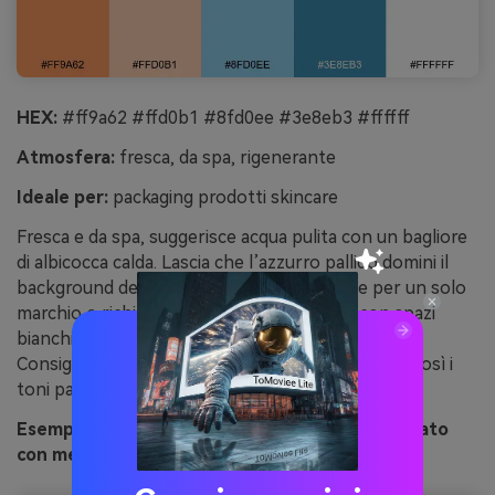
HEX:
#ff9a62 #ffd0b1 #8fd0ee #3e8eb3 #ffffff
Atmosfera:
fresca, da spa, rigenerante
Ideale per:
packaging prodotti skincare
Fresca e da spa, suggerisce acqua pulita con un bagliore
di albicocca calda. Lascia che l’azzurro pallido domini il
background dell’etichetta e usa l’arancione per un solo
marchio o richiamo profumazione. Abbina con spazi
bianchi e finiture opache per un tocco premium.
Consiglio: mantieni la tipografia scura e minimale così i
toni pastello restano calmi, non caotici.
Esempio immagine di laguna all’albicocca generato
con media.io