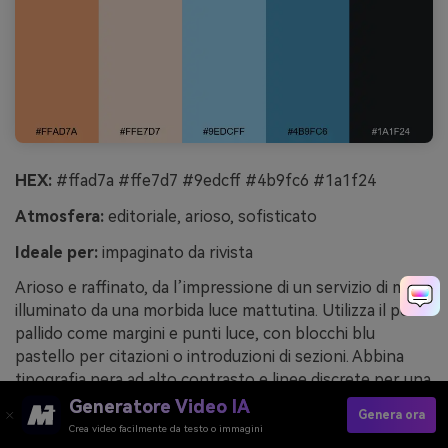
HEX:
#ffad7a #ffe7d7 #9edcff #4b9fc6 #1a1f24
Atmosfera:
editoriale, arioso, sofisticato
Ideale per:
impaginato da rivista
Arioso e raffinato, da l’impressione di un servizio di moda
illuminato da una morbida luce mattutina. Utilizza il pesca
pallido come margini e punti luce, con blocchi blu
pastello per citazioni o introduzioni di sezioni. Abbina
tipografia nera ad alto contrasto e linee discrete per una
sensazione editoriale di qualità. Consiglio: limita il colore
Generatore Video IA
Genera ora
al 20 percento della pagina, così il layout resterà
Crea video facilmente da testo o immagini