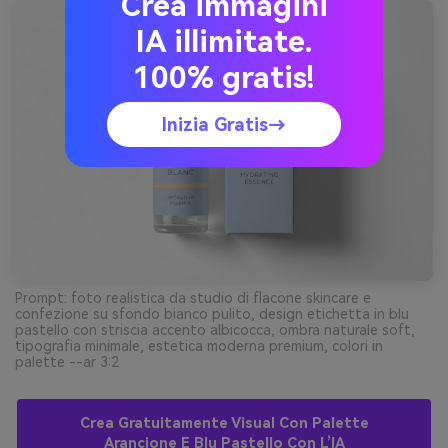
Crea immagini
IA illimitate.
100% gratis!
Inizia Gratis→
Prompt: foto realistica da studio di flacone skincare e
confezione su sfondo bianco pulito, design etichetta in blu
pastello con striscia accento albicocca, ombra naturale soft,
tipografia minimale, estetica moderna premium, colori in
palette --ar 3:2
Crea Gratuitamente Visual Con Palette
Arancione E Blu Pastello Con L’IA