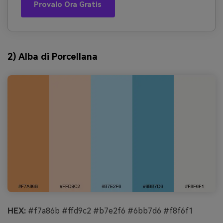
Provalo Ora Gratis
2) Alba di Porcellana
HEX:
#f7a86b #ffd9c2 #b7e2f6 #6bb7d6 #f8f6f1