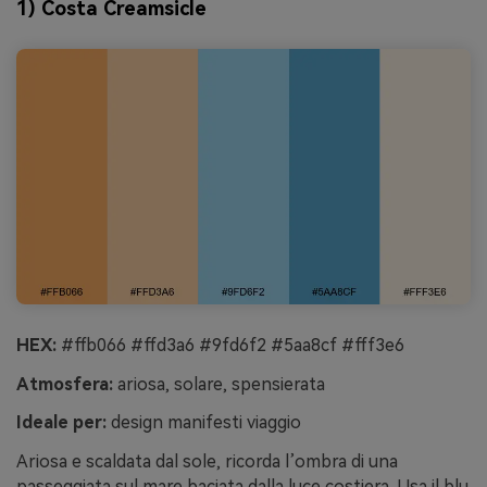
1) Costa Creamsicle
HEX:
#ffb066 #ffd3a6 #9fd6f2 #5aa8cf #fff3e6
Atmosfera:
ariosa, solare, spensierata
Ideale per:
design manifesti viaggio
Ariosa e scaldata dal sole, ricorda l’ombra di una
passeggiata sul mare baciata dalla luce costiera. Usa il blu