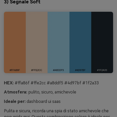
3) Segnale Soft
HEX:
#ffa86f #ffe2cc #a8ddf5 #4d97bf #1f2a33
Atmosfera:
pulito, sicuro, amichevole
Ideale per:
dashboard ui saas
Pulita e sicura, ricorda una spia di stato amichevole che
non grida mai. Questa combinazione colore è ideale per