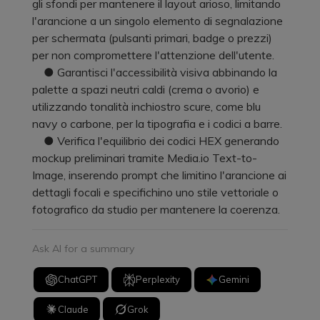
gli sfondi per mantenere il layout arioso, limitando
l'arancione a un singolo elemento di segnalazione
per schermata (pulsanti primari, badge o prezzi)
per non compromettere l'attenzione dell'utente.
● Garantisci l'accessibilità visiva abbinando la
palette a spazi neutri caldi (crema o avorio) e
utilizzando tonalità inchiostro scure, come blu
navy o carbone, per la tipografia e i codici a barre.
● Verifica l'equilibrio dei codici HEX generando
mockup preliminari tramite Media.io Text-to-
Image, inserendo prompt che limitino l'arancione ai
dettagli focali e specifichino uno stile vettoriale o
fotografico da studio per mantenere la coerenza.
Ask AI for a summary
ChatGPT
Perplexity
Gemini
Claude
Grok