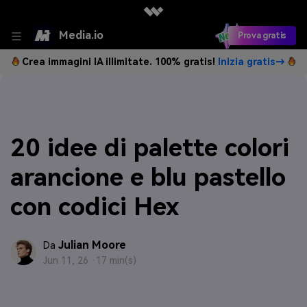
Media.io
Prova gratis
Crea immagini IA illimitate. 100% gratis!
Inizia gratis→
20 idee di palette colori
arancione e blu pastello
con codici Hex
Julian Moore
Da
Jun 11, 26 ·
17 min(s)