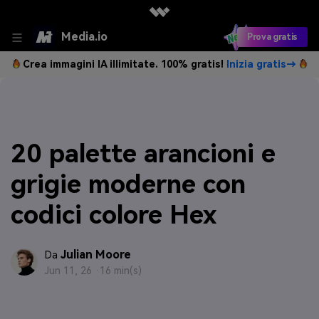
Media.io
Prova gratis
Crea immagini IA illimitate. 100% gratis!
Inizia gratis→
20 palette arancioni e
grigie moderne con
codici colore Hex
Julian Moore
Da
Jun 11, 26 ·
16 min(s)