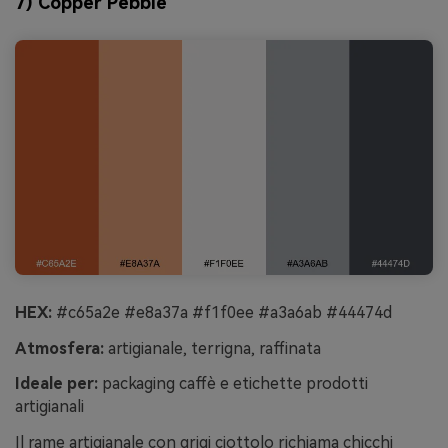
7) Copper Pebble
HEX:
#c65a2e #e8a37a #f1f0ee #a3a6ab #44474d
Atmosfera:
artigianale, terrigna, raffinata
Ideale per:
packaging caffè e etichette prodotti
artigianali
Il rame artigianale con grigi ciottolo richiama chicchi