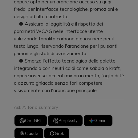
oppure opta per un arancione acceso su grigi
freddi per interfacce tecnologiche, promozioni e
design ad alto contrasto.
● Assicura la leggibilità e il rispetto dei
parametri WCAG nelle interfacce utente
utilizzando tonalità carbone o quasi nere per il
testo lungo, riservando l'arancione per i pulsanti
primari e gli stati di avanzamento.
● Smorza l'effetto tecnologico della palette
integrandola con neutri caldi come sabbia o kraft,
oppure inserisci accenti minori in menta, foglia di tè
o azzurro ghiaccio senza farli competere
visivamente con l'arancione principale.
Ask AI for a summary
ChatGPT
Perplexity
Gemini
Claude
Grok