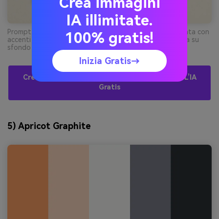
Crea immagini
IA illimitate.
Prompt: invito di nozze elegante, tipografia serif centrata con
100% gratis!
accenti terracotta e dettagli grigi nebbia, grafica piatta su
sfondo neutro, senza mani, senza tavolo --ar 3:4
Inizia Gratis→
Crea Visuali Di Palette Arancione-Grigio Con L’IA
Gratis
5) Apricot Graphite