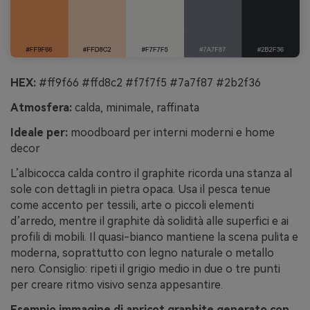
HEX:
#ff9f66 #ffd8c2 #f7f7f5 #7a7f87 #2b2f36
Atmosfera:
calda, minimale, raffinata
Ideale per:
moodboard per interni moderni e home
decor
L’albicocca calda contro il graphite ricorda una stanza al
sole con dettagli in pietra opaca. Usa il pesca tenue
come accento per tessili, arte o piccoli elementi
d’arredo, mentre il graphite dà solidità alle superfici e ai
profili di mobili. Il quasi-bianco mantiene la scena pulita e
moderna, soprattutto con legno naturale o metallo
nero. Consiglio: ripeti il grigio medio in due o tre punti
per creare ritmo visivo senza appesantire.
Esempio immagine di apricot graphite generato con