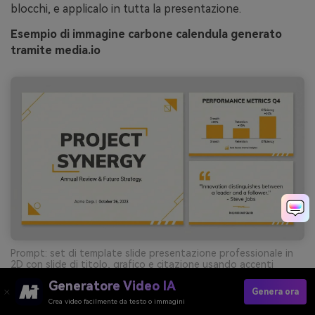
blocchi, e applicalo in tutta la presentazione.
Esempio di immagine carbone calendula generato
tramite media.io
Prompt: set di template slide presentazione professionale in
2D con slide di titolo, grafico e citazione usando accenti
calendula e tipografia carbone, layout pulito su sfondo
Generatore Video IA
semplice --ar 16:9
Genera ora
Crea video facilmente da testo o immagini