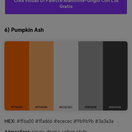
Crea Visuali Di Palette Arancione-Grigio Con L’IA
Gratis
6) Pumpkin Ash
HEX:
#ff6a00 #ffad66 #ececec #9b9b9b #3a3a3a
Atmosfera:
sicura, decisa, urban style