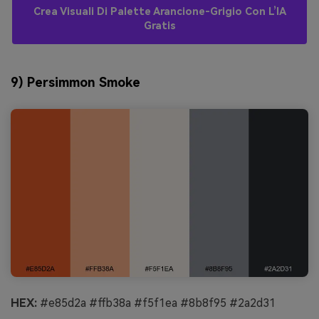
Crea Visuali Di Palette Arancione-Grigio Con L’IA
Gratis
9) Persimmon Smoke
HEX:
#e85d2a #ffb38a #f5f1ea #8b8f95 #2a2d31