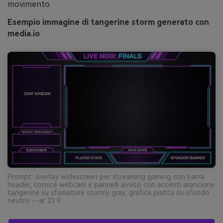
movimento.
Esempio immagine di tangerine storm generato con
media.io
Prompt: overlay widescreen per streaming gaming con barra
header, cornice webcam e pannelli avviso con accenti arancione
tangerine su sfumature stormy gray, grafica piatta su sfondo
neutro --ar 21:9