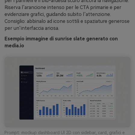
per i pannelli e il blu-ardesia scuro ancora la navigazione.
Riserva l’arancione intenso per le CTA primarie e per
evidenziare grafici, guidando subito l’attenzione.
Consiglio: abbinalo ad icone sottili e spaziature generose
per un’interfaccia ariosa.
Esempio immagine di sunrise slate generato con
media.io
Prompt: mockup dashboard UI 2D con sidebar, card, grafici e