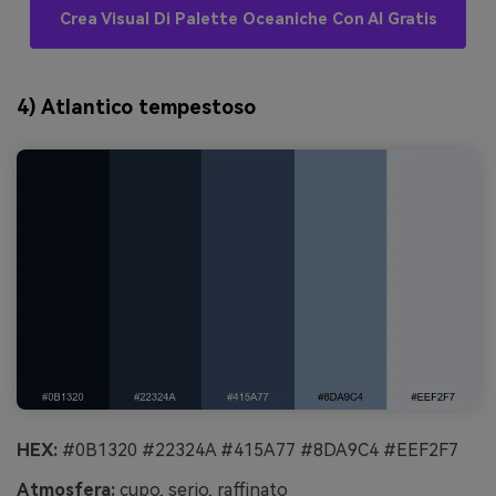
Crea Visual Di Palette Oceaniche Con AI Gratis
4) Atlantico tempestoso
HEX:
#0B1320 #22324A #415A77 #8DA9C4 #EEF2F7
Atmosfera:
cupo, serio, raffinato