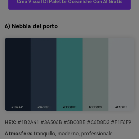
Crea Visual Di Palette Oceaniche Con AI Gratis
6) Nebbia del porto
HEX:
#1B2A41 #3A506B #5BC0BE #C6D8D3 #F1F6F9
Atmosfera:
tranquillo, moderno, professionale