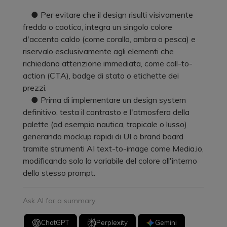
● Per evitare che il design risulti visivamente
freddo o caotico, integra un singolo colore
d'accento caldo (come corallo, ambra o pesca) e
riservalo esclusivamente agli elementi che
richiedono attenzione immediata, come call-to-
action (CTA), badge di stato o etichette dei
prezzi.
● Prima di implementare un design system
definitivo, testa il contrasto e l'atmosfera della
palette (ad esempio nautica, tropicale o lusso)
generando mockup rapidi di UI o brand board
tramite strumenti AI text-to-image come Media.io,
modificando solo la variabile del colore all'interno
dello stesso prompt.
Ask AI for a summary
ChatGPT
Perplexity
Gemini