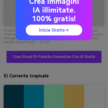
Crea immagini
IA illimitate.
100% gratis!
Inizia Gratis→
Prompt: layout editoriale rivista stampata con testo su più
colonne, headline grande, citazione evidenziata e segnaposto
immagine, griglia minimalista, accenti blu-grigio tempestosi,
margini bianchi puliti --ar 3:2
Crea Visual Di Palette Oceaniche Con AI Gratis
5) Corrente tropicale