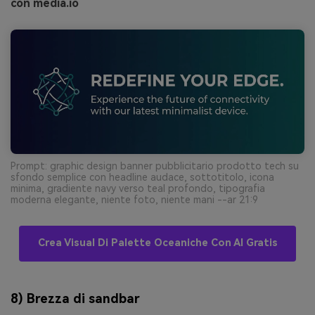
con media.io
Prompt: graphic design banner pubblicitario prodotto tech su
sfondo semplice con headline audace, sottotitolo, icona
minima, gradiente navy verso teal profondo, tipografia
moderna elegante, niente foto, niente mani --ar 21:9
Crea Visual Di Palette Oceaniche Con AI Gratis
8) Brezza di sandbar