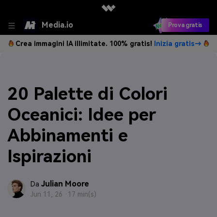
Media.io
Prova gratis
Crea immagini IA illimitate. 100% gratis!
Inizia gratis→
20 Palette di Colori
Oceanici: Idee per
Abbinamenti e
Ispirazioni
Julian Moore
Da
Jun 11, 26 ·
17 min(s)