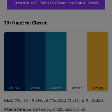
Crea Visual Di Palette Oceaniche Con AI Gratis
10) Nautical Classic
HEX:
#001F54 #034078 #1282A2 #FEFCFB #F7B32B
Atmosfera:
senza tempo, nitido, sicuro di sé