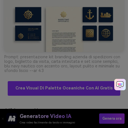
Prompt: presentazione kit branding azienda di spedizioni con
logo, biglietto da visita, carta intestata e set icone semplici,
blu navy nautico con accento oro, layout pulito e minimale su
sfondo liscio --ar 4:3
Crea Visual Di Palette Oceaniche Con AI Gratis
11) Lagoon Neon
Generatore Video IA
Genera ora
Crea video facilmente da testo o immagini