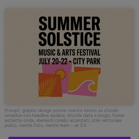
Prompt: graphic design poster evento estivo su sfondo
semplice con headline audace, blocchi data e luogo, forme
astratte onda, elementi corallo accentati, stile vettoriale
pulito, niente foto, niente mani --ar 3:4