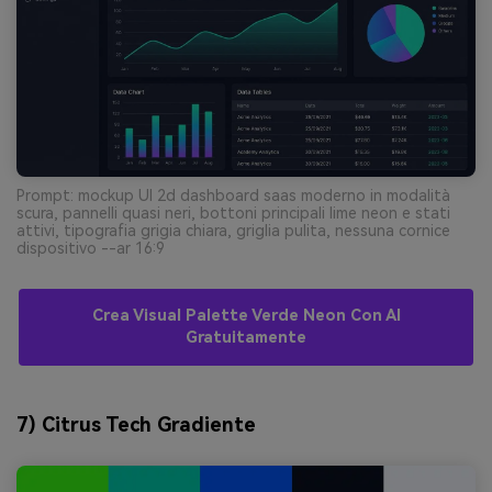
Prompt: mockup UI 2d dashboard saas moderno in modalità
scura, pannelli quasi neri, bottoni principali lime neon e stati
attivi, tipografia grigia chiara, griglia pulita, nessuna cornice
dispositivo --ar 16:9
Crea Visual Palette Verde Neon Con AI
Gratuitamente
7) Citrus Tech Gradiente