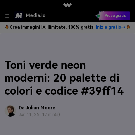
Media.io
Prova gratis
Crea immagini IA illimitate. 100% gratis!
Inizia gratis→
Toni verde neon
moderni: 20 palette di
colori e codice #39ff14
Julian Moore
Da
Jun 11, 26 ·
17 min(s)