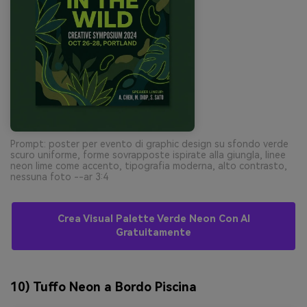
Prompt: poster per evento di graphic design su sfondo verde
scuro uniforme, forme sovrapposte ispirate alla giungla, linee
neon lime come accento, tipografia moderna, alto contrasto,
nessuna foto --ar 3:4
Crea Visual Palette Verde Neon Con AI
Gratuitamente
10) Tuffo Neon a Bordo Piscina