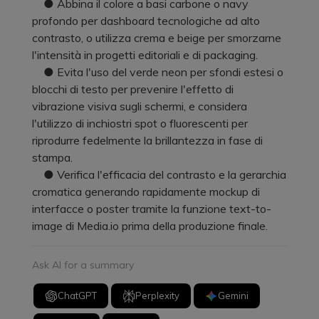
● Abbina il colore a basi carbone o navy
profondo per dashboard tecnologiche ad alto
contrasto, o utilizza crema e beige per smorzarne
l'intensità in progetti editoriali e di packaging.
● Evita l'uso del verde neon per sfondi estesi o
blocchi di testo per prevenire l'effetto di
vibrazione visiva sugli schermi, e considera
l'utilizzo di inchiostri spot o fluorescenti per
riprodurre fedelmente la brillantezza in fase di
stampa.
● Verifica l'efficacia del contrasto e la gerarchia
cromatica generando rapidamente mockup di
interfacce o poster tramite la funzione text-to-
image di Media.io prima della produzione finale.
Ask AI for a summary
ChatGPT
Perplexity
Gemini