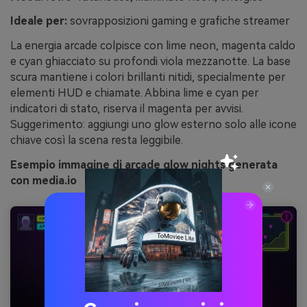
Ideale per:
sovrapposizioni gaming e grafiche streamer
La energia arcade colpisce con lime neon, magenta caldo
e cyan ghiacciato su profondi viola mezzanotte. La base
scura mantiene i colori brillanti nitidi, specialmente per
elementi HUD e chiamate. Abbina lime e cyan per
indicatori di stato, riserva il magenta per avvisi.
Suggerimento: aggiungi uno glow esterno solo alle icone
chiave così la scena resta leggibile.
Esempio immagine di arcade glow nights generata
con media.io