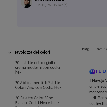
Jun 11, 26 ·
19 min(s)
Blog
Tavoloz
Tavolozza dei colori
20 palette di toni giallo
crema moderni con codici
TL;D
hex
Il Navajo 
20 Abbinamenti di Palette
ampie supe
Colori Vino con Codici Hex
mantenere l
● Per prev
20 Palette Colori Vino
Bianco: Codici Hex e Idee
due livelli