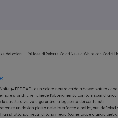
za dei colori
20 Idee di Palette Colori Navajo White con Codici H
R:
White (#FFDEAD) è un colore neutro caldo a bassa saturazione,
rfici e sfondi, che richiede l'abbinamento con toni scuri di anco
a struttura visiva e garantire la leggibilità dei contenuti.
enire un design piatto nelle interfacce e nei layout, definisci
 chiari sfruttando neutri di tono medio (come taupe o grigio pietra)