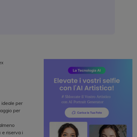
ex
 ideale per
raggio per
 almeno
 e riserva i