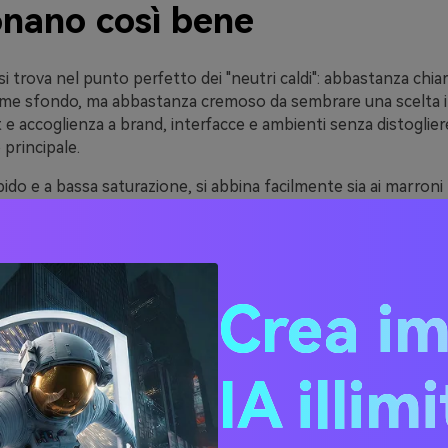
onano così bene
i trova nel punto perfetto dei "neutri caldi": abbastanza chia
me sfondo, ma abbastanza cremoso da sembrare una scelta i
 accoglienza a brand, interfacce e ambienti senza distoglier
principale.
o e a bassa saturazione, si abbina facilmente sia ai marroni t
erni per un contrasto leggibile. Puoi riscaldare il mood con a
ta, oppure raffreddarlo con verde salvia e teal attenuati.
e palette Navajo White sono molto versatili. Stanno bene su 
 sezioni principali) e elementi UI piccoli (card, chip, input), p
Crea i
ncoraggio più scuro per testo e navigazione.
IA illim
20 idee per palette Navajo
 (con codici HEX)