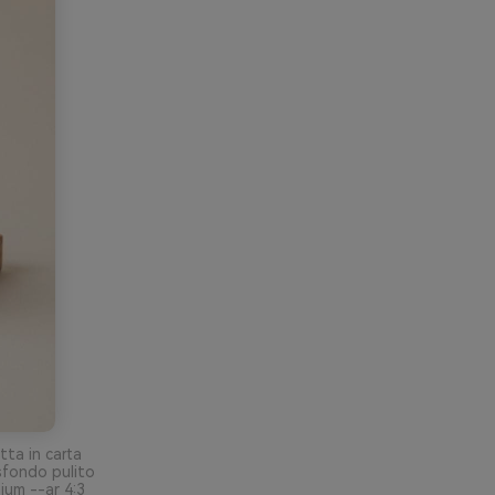
tta in carta
sfondo pulito
ium --ar 4:3