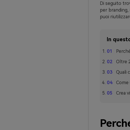
Di seguito tro
per branding,
puoi riutilizza
In questo
Perché
Oltre 
Quali 
Come u
Crea v
Perch