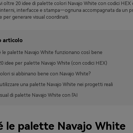
vi oltre 20 idee di palette colori Navajo White con codici HEX d
 interni, interfacce e stampa—ognuna accompagnata da un p
re per generare visual coordinati.
 articolo
 le palette Navajo White funzionano così bene
20 idee per palette Navajo White (con codici HEX)
colori si abbinano bene con Navajo White?
tilizzare una palette Navajo White nei progetti reali
isual di palette Navajo White con l'AI
é le palette Navajo White