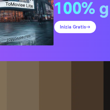
100% g
 del deserto
Inizia Gratis→