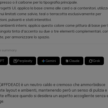
resso o il carbone per la tipografia principale.
etti UI, applica la base crema alle card o ai contenitori, utiliz
nui limitati come salvia, teal o terracotta esclusivamente per
oni, pulsanti e stati interattivi.
bienti interni, applica questo colore come pittura di base per l
 singola tinta d'accento su due o tre elementi complementari, com
te, per armonizzare lo spazio.
 a summary
GPT
Perplexity
Gemini
Claude
Grok
 (#FFDEAD) è un neutro caldo e cremoso che ammorbidisce
e layout e ambienti, mantenendo però un senso di pulizia e
te efficace quando si desidera un aspetto accogliente senza 
ge.