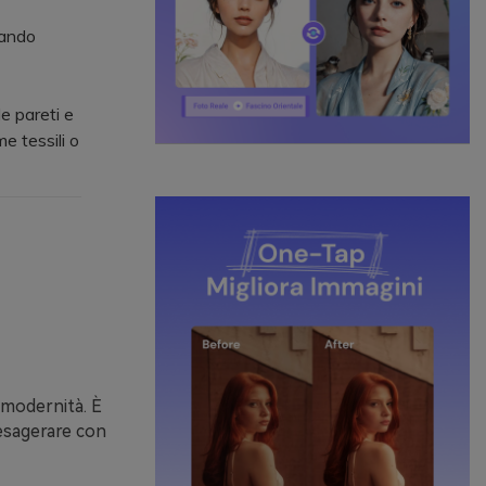
zando
e pareti e
e tessili o
 modernità. È
esagerare con