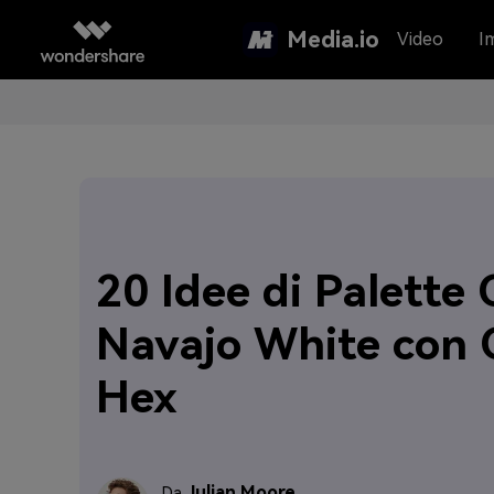
Media.io
Video
I
20 Idee di Palette 
Navajo White con 
Hex
Julian Moore
Da