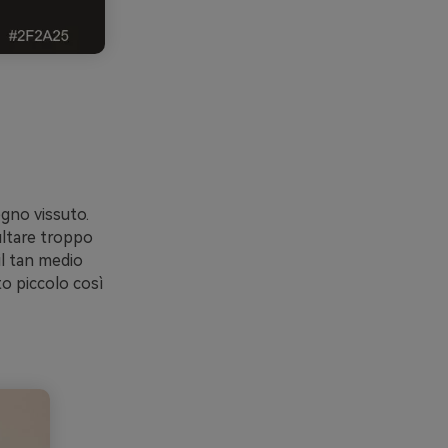
egno vissuto.
ultare troppo
il tan medio
to piccolo così