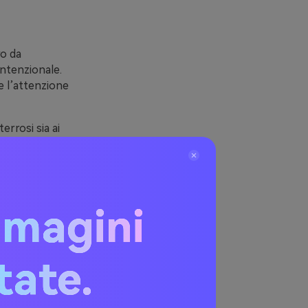
ro da
ntenzionale.
e l’attenzione
errosi sia ai
ccenti
superfici
urché mantieni
mmagini
itate.