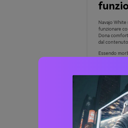
funzi
Navajo White s
funzionare co
Dona comfort e
dal contenuto 
Essendo morbid
quasi-neri mod
pesca/terracot
Soprattutto, l
grandi (pareti,
un colore di a
Oltre 
White