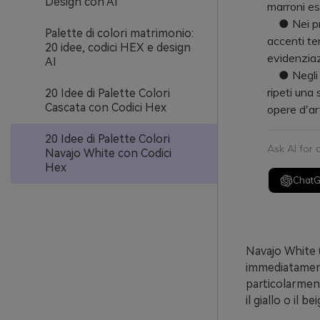
Design con AI
marroni esp
● Nei prog
Palette di colori matrimonio:
accenti te
20 idee, codici HEX e design
evidenziazi
AI
● Negli am
ripeti una
20 Idee di Palette Colori
Cascata con Codici Hex
opere d'ar
20 Idee di Palette Colori
Ask AI for
Navajo White con Codici
Hex
Chat
Navajo White
immediatament
particolarmen
il giallo o il bei