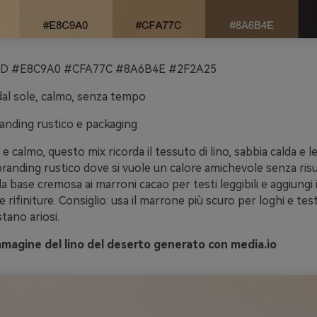
 #E8C9A0 #CFA77C #8A6B4E #2F2A25
al sole, calmo, senza tempo
anding rustico e packaging
 e calmo, questo mix ricorda il tessuto di lino, sabbia calda e l
randing rustico dove si vuole un calore amichevole senza ris
la base cremosa ai marroni cacao per testi leggibili e aggiungi 
e rifiniture. Consiglio: usa il marrone più scuro per loghi e tes
stano ariosi.
magine del lino del deserto generato con media.io