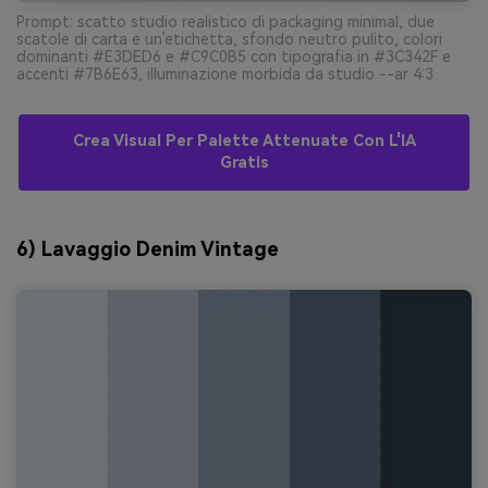
Prompt: scatto studio realistico di packaging minimal, due
scatole di carta e un’etichetta, sfondo neutro pulito, colori
dominanti #E3DED6 e #C9C0B5 con tipografia in #3C342F e
accenti #7B6E63, illuminazione morbida da studio --ar 4:3
Crea Visual Per Palette Attenuate Con L'IA
Gratis
6) Lavaggio Denim Vintage