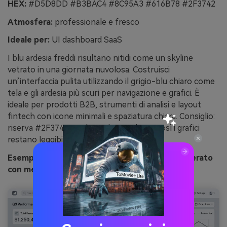
HEX:
#D5D8DD #B3BAC4 #8C95A3 #616B78 #2F3742
Atmosfera:
professionale e fresco
Ideale per:
UI dashboard SaaS
I blu ardesia freddi risultano nitidi come un skyline
vetrato in una giornata nuvolosa. Costruisci
un’interfaccia pulita utilizzando il grigio-blu chiaro come
tela e gli ardesia più scuri per navigazione e grafici. È
ideale per prodotti B2B, strumenti di analisi e layout
fintech con icone minimali e spaziatura chiara. Consiglio:
riserva #2F3742 per le etichette chiave così i grafici
restano leggibili.
Esempio immagine di ufficio slate morbido generato
con media.io