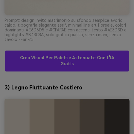
Prompt: design invito matrimonio su sfondo semplice avorio
caldo, tipografia elegante serif, minimal line art floreale, colori
dominanti #E6D6D5 e #CFAFAE con accenti testo #4E3D3D e
highlights #B48C8A, solo grafica piatta, senza mani, senza
tavolo --ar 4:3
Crea Visual Per Palette Attenuate Con L'IA
Gratis
3) Legno Fluttuante Costiero