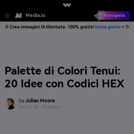
Media.io
Prova gratis
Crea immagini IA illimitate. 100% gratis!
Inizia gratis→
Palette di Colori Tenui:
20 Idee con Codici HEX
Julian Moore
Da
Jun 11, 26 ·
18 min(s)