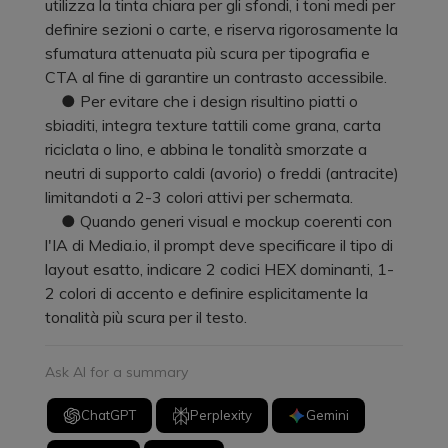
utilizza la tinta chiara per gli sfondi, i toni medi per
definire sezioni o carte, e riserva rigorosamente la
sfumatura attenuata più scura per tipografia e
CTA al fine di garantire un contrasto accessibile.
● Per evitare che i design risultino piatti o
sbiaditi, integra texture tattili come grana, carta
riciclata o lino, e abbina le tonalità smorzate a
neutri di supporto caldi (avorio) o freddi (antracite)
limitandoti a 2-3 colori attivi per schermata.
● Quando generi visual e mockup coerenti con
l'IA di Media.io, il prompt deve specificare il tipo di
layout esatto, indicare 2 codici HEX dominanti, 1-
2 colori di accento e definire esplicitamente la
tonalità più scura per il testo.
Ask AI for a summary
ChatGPT
Perplexity
Gemini