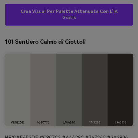
Crea Visual Per Palette Attenuate Con L'IA
Gratis
10) Sentiero Calmo di Ciottoli
HEX:
#E4E2DE #C9C7C2 #A4A29C #74726C #3A3936