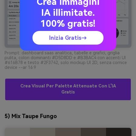
Crea immagini
IA illimitate.
100% gratis!
Inizia Gratis→
Prompt: dashboard saas analitica, tabelle e grafici, griglia
pulita, colori dominanti #D5D8DD e #B3BAC4 con accenti UI
#616B78 e testo #2F3742, solo mockup UI 2D, senza cornice
device --ar 16:9
Crea Visual Per Palette Attenuate Con L'IA
Gratis
5) Mix Taupe Fungo