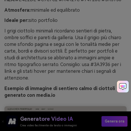
Atmosfera:
minimale ed equilibrato
Ideale per:
sito portfolio
I grigi ciottolo minimali ricordano sentieri di pietra,
ombre soffici e pareti da galleria. Usa il grigio più chiaro
come sfondo pagina e segui con le tonalità medie per
carte, bordi e divisori sottili. È perfetto per portfoli e
studi di architettura se abbinato a immagini ampie e
ritmo tipografico serrato. Consiglio: usa #3A3936 per i
link e gli stati hover per mantenere chiari i segnali di
attenzione.
Esempio di immagine di sentiero calmo di ciottoli
generato con media.io
Generatore Video IA
Genera ora
Crea video facilmente da testo o immagini