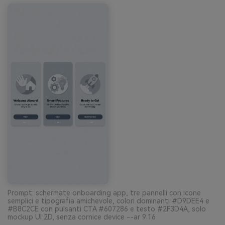
Prompt: schermate onboarding app, tre pannelli con icone
semplici e tipografia amichevole, colori dominanti #D9DEE4 e
#B8C2CE con pulsanti CTA #607286 e testo #2F3D4A, solo
mockup UI 2D, senza cornice device --ar 9:16