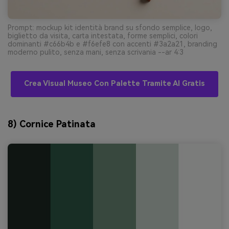
Prompt: mockup kit identità brand su sfondo semplice, logo,
biglietto da visita, carta intestata, forme semplici, colori
dominanti #c66b4b e #f6efe8 con accenti #3a2a21, branding
moderno pulito, senza mani, senza scrivania --ar 4:3
Crea Visual Museo Con Palette Tramite AI Gratis
8) Cornice Patinata