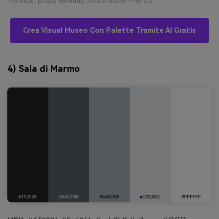
morbide, props minimali, focus nitido --ar 3:2
Crea Visual Museo Con Palette Tramite AI Gratis
4) Sala di Marmo