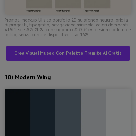
Prompt: mockup UI sito portfolio 2D su sfondo neutro, griglia
di progetti, tipografia, navigazione minimale, colori dominanti
#f5f1ea e #2b2b2a con supporto #d7d0c6, design moderno e
pulito, senza cornice dispositivo --ar 16:9
Crea Visual Museo Con Palette Tramite AI Gratis
10) Modern Wing