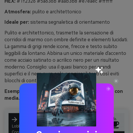
HEX:
#1f2326 #5a636b #aab3b8 #e7eaec #ffffff
Atmosfera:
pulito e architettonico
Ideale per:
sistema segnaletica di orientamento
Pulito e architettonico, trasmette la sensazione di
corridoi di marmo con ombre definite e elementi lucidati.
La gamma di grigi rende icone, frecce e testo subito
leggibili da lontano. Abbina un unico materiale d'accento
come acciaio satinato o acrilico nero per un risultato
moderno. Consiglio: usa il quasi bianco per grandi
superfici e il nero puro solo per piccoli testi così eviti
blocchi di contrasto troppo netti.
Esempio di immagine di sala di marmo generata con
media.io