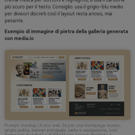
più scuro per il testo. Consiglio: usa il grigio-blu medio
per divisori discreti così il layout resta arioso, mai
pesante.
Esempio di immagine di pietra della galleria generata
con media.io
Prompt: mockup UI sito web 2d per una homepage museo,
griglia pulita, banner principale, carte e navigazione, toni
dominanti #e6dfd2 e #2f3437 con accenti #c49a6c e