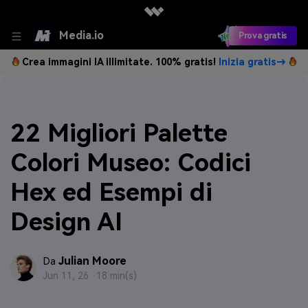
Media.io
Prova gratis
Crea immagini IA illimitate. 100% gratis!
Inizia gratis→
22 Migliori Palette
Colori Museo: Codici
Hex ed Esempi di
Design AI
Julian Moore
Da
Jun 11, 26 ·
18 min(s)