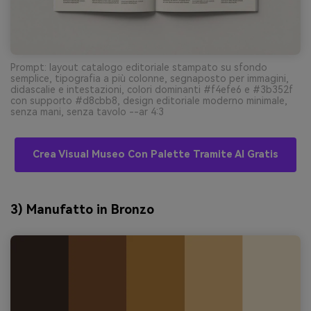
Prompt: layout catalogo editoriale stampato su sfondo
semplice, tipografia a più colonne, segnaposto per immagini,
didascalie e intestazioni, colori dominanti #f4efe6 e #3b352f
con supporto #d8cbb8, design editoriale moderno minimale,
senza mani, senza tavolo --ar 4:3
Crea Visual Museo Con Palette Tramite AI Gratis
3) Manufatto in Bronzo