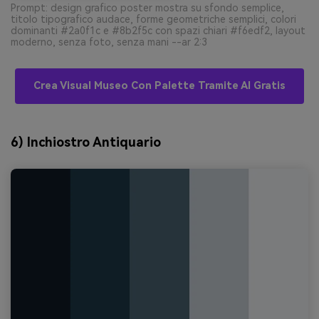
Prompt: design grafico poster mostra su sfondo semplice,
titolo tipografico audace, forme geometriche semplici, colori
dominanti #2a0f1c e #8b2f5c con spazi chiari #f6edf2, layout
moderno, senza foto, senza mani --ar 2:3
Crea Visual Museo Con Palette Tramite AI Gratis
6) Inchiostro Antiquario