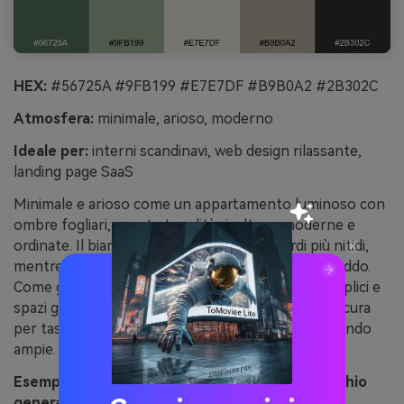
HEX:
#56725A #9FB199 #E7E7DF #B9B0A2 #2B302C
Atmosfera:
minimale, arioso, moderno
Ideale per:
interni scandinavi, web design rilassante,
landing page SaaS
Minimale e arioso come un appartamento luminoso con
ombre fogliari, queste tonalità risultano moderne e
ordinate. Il bianco-grigio pallido rende i verdi più nitidi,
mentre il greige caldo evita che il layout appaia freddo.
Come gamma verde muschio eccelle in griglie semplici e
spazi generosi. Suggerimento: usa la tonalità più scura
per tasti primari e la più chiara per le sezioni di sfondo
ampie.
Esempio immagine di minimalismo nordico muschio
generata con media.io