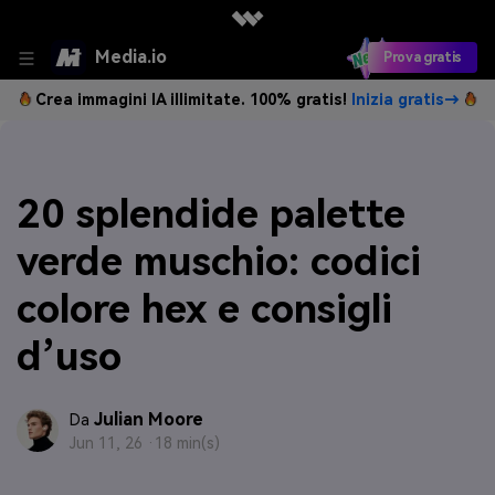
Media.io
Prova gratis
Crea immagini IA illimitate. 100% gratis!
Inizia gratis→
20 splendide palette
verde muschio: codici
colore hex e consigli
d’uso
Julian Moore
Da
Jun 11, 26 ·
18 min(s)