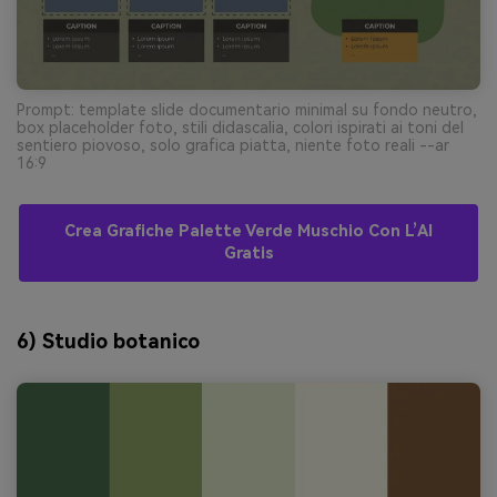
Prompt: template slide documentario minimal su fondo neutro,
box placeholder foto, stili didascalia, colori ispirati ai toni del
sentiero piovoso, solo grafica piatta, niente foto reali --ar
16:9
Crea Grafiche Palette Verde Muschio Con L’AI
Gratis
6) Studio botanico