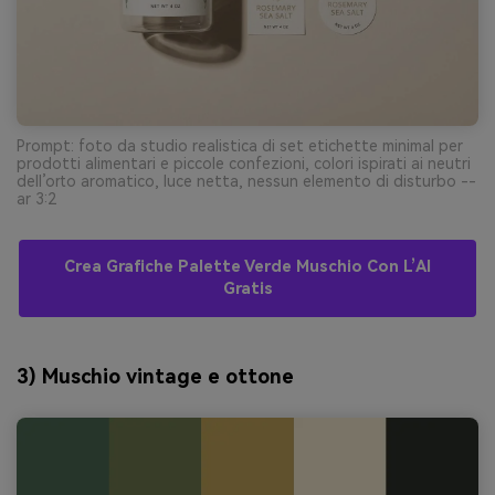
Prompt: foto da studio realistica di set etichette minimal per
prodotti alimentari e piccole confezioni, colori ispirati ai neutri
dell’orto aromatico, luce netta, nessun elemento di disturbo --
ar 3:2
Crea Grafiche Palette Verde Muschio Con L’AI
Gratis
3) Muschio vintage e ottone