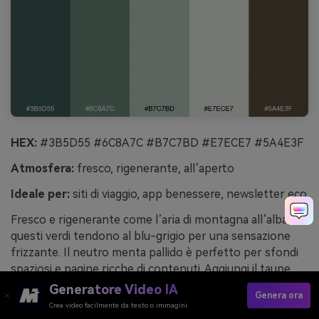
HEX:
#3B5D55 #6C8A7C #B7C7BD #E7ECE7 #5A4E3F
Atmosfera:
fresco, rigenerante, all’aperto
Ideale per:
siti di viaggio, app benessere, newsletter eco
Fresco e rigenerante come l’aria di montagna all’alba,
questi verdi tendono al blu-grigio per una sensazione
frizzante. Il neutro menta pallido è perfetto per sfondi
spaziosi e pagine ricche di contenuti. Aggiungi il taupe
caldo come accento per evitare che la palette diventi
Generatore Video IA
Genera ora
troppo fredda. Consiglio d’uso: usa il verde teal medio
Crea video facilmente da testo o immagini
per link e toggle per mantenere l’interazione visibile