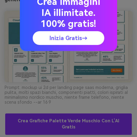
Crea immagini
IA illimitate.
100% gratis!
Inizia Gratis→
Prompt: mockup ui 2d per landing page saas moderna, griglia
pulita, molti spazi bianchi, componenti piatti, colori ispirati al
minimalismo nordico muschio, niente frame telefono, niente
scena sfondo --ar 16:9
Crea Grafiche Palette Verde Muschio Con L’AI
Gratis