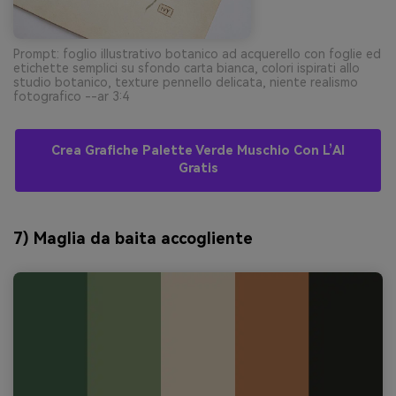
Prompt: foglio illustrativo botanico ad acquerello con foglie ed
etichette semplici su sfondo carta bianca, colori ispirati allo
studio botanico, texture pennello delicata, niente realismo
fotografico --ar 3:4
Crea Grafiche Palette Verde Muschio Con L’AI
Gratis
7) Maglia da baita accogliente