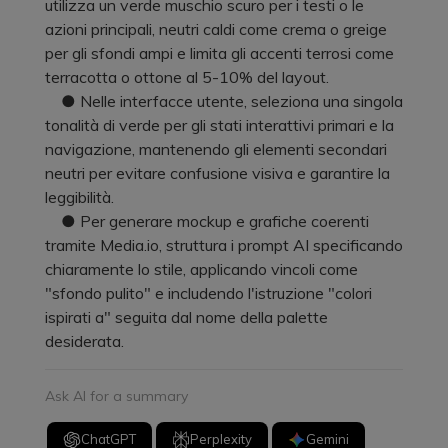
utilizza un verde muschio scuro per i testi o le
azioni principali, neutri caldi come crema o greige
per gli sfondi ampi e limita gli accenti terrosi come
terracotta o ottone al 5-10% del layout.
● Nelle interfacce utente, seleziona una singola
tonalità di verde per gli stati interattivi primari e la
navigazione, mantenendo gli elementi secondari
neutri per evitare confusione visiva e garantire la
leggibilità.
● Per generare mockup e grafiche coerenti
tramite Media.io, struttura i prompt AI specificando
chiaramente lo stile, applicando vincoli come
"sfondo pulito" e includendo l'istruzione "colori
ispirati a" seguita dal nome della palette
desiderata.
Ask AI for a summary
ChatGPT
Perplexity
Gemini