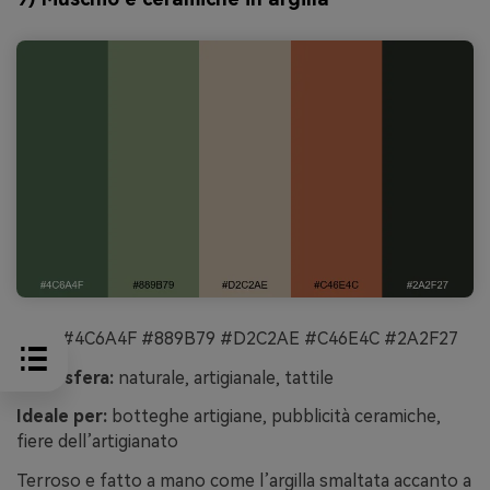
HEX:
#4C6A4F #889B79 #D2C2AE #C46E4C #2A2F27
Atmosfera:
naturale, artigianale, tattile
Ideale per:
botteghe artigiane, pubblicità ceramiche,
fiere dell’artigianato
Terroso e fatto a mano come l’argilla smaltata accanto a