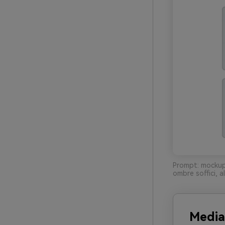
Prompt: mockup U
ombre soffici, a
Media