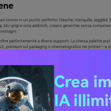
bene
ari vivono in un punto perfetto: fresche, tranquille, leggibili. 
i, blu-grigi e viola addolciti, creano gerarchie senza competer
 immagini.
oltre perfettamente a diversi supporti. La stessa palette può 
’UI, premium sul packaging o cinematografica nei poster—a s
contrasti e texture.
e palette lunari rendono gli accenti veri protagonisti. Quando
o tocco di ciano, corallo, lime o metallico può attirare l’attenz
Crea i
ee di Palette di Colori Lun
IA illim
Codici HEX)