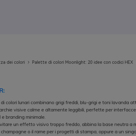
za dei colori
Palette di colori Moonlight: 20 idee con codici HEX
R:
di colori lunari combinano grigi freddi, blu-grigi e toni lavanda at
archie visive calme e altamente leggibili, perfette per interfacce
 e branding minimale.
are un effetto visivo troppo freddo, abbina la base neutra a me
 champagne o il rame per i progetti di stampa, oppure a un singo