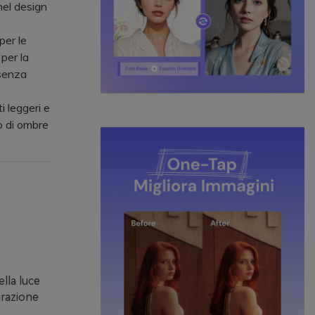
 nel design
per le
 per la
 senza
 leggeri e
so di ombre
ella luce
urazione