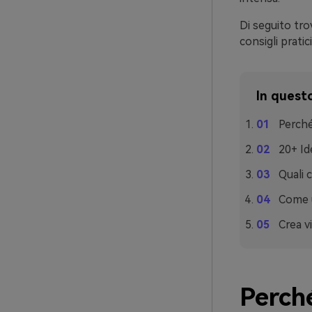
Di seguito trov
consigli prati
In questo
Perché
20+ Id
Quali c
Come ut
Crea vi
Perché