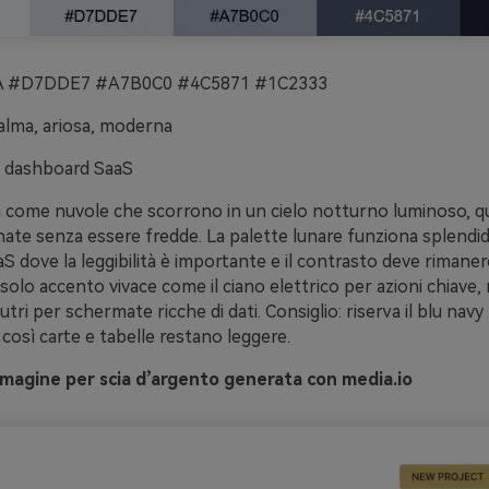
 #D7DDE7 #A7B0C0 #4C5871 #1C2333
alma, ariosa, moderna
 dashboard SaaS
a come nuvole che scorrono in un cielo notturno luminoso, q
inate senza essere fredde. La palette lunare funziona splend
 dove la leggibilità è importante e il contrasto deve rimanere
solo accento vivace come il ciano elettrico per azioni chiav
utri per schermate ricche di dati. Consiglio: riserva il blu navy
 così carte e tabelle restano leggere.
magine per scia d’argento generata con media.io