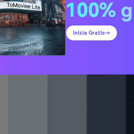
100% g
 d’Argento
Inizia Gratis→