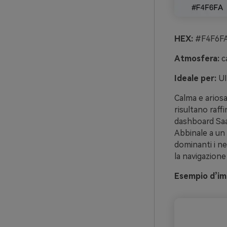
HEX:
#F4F6FA
Atmosfera:
c
Ideale per:
UI
Calma e arios
risultano raff
dashboard SaaS
Abbinale a un 
dominanti i ne
la navigazione
Esempio d’im