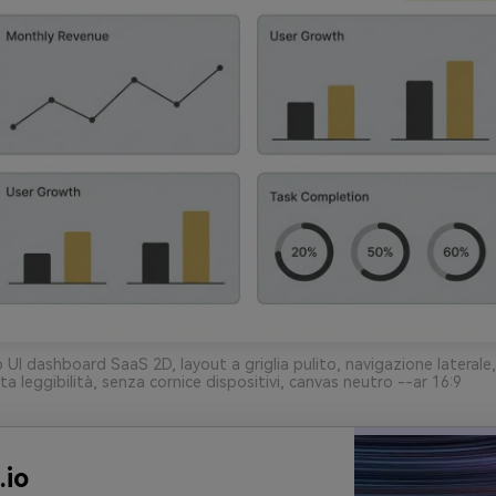
I dashboard SaaS 2D, layout a griglia pulito, navigazione laterale, c
lta leggibilità, senza cornice dispositivi, canvas neutro --ar 16:9
.io