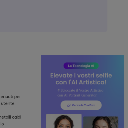
tenuati per
 utente,
talli caldi
lo