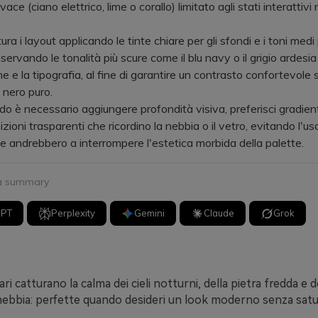
ace (ciano elettrico, lime o corallo) limitato agli stati interattivi
 i layout applicando le tinte chiare per gli sfondi e i toni medi 
riservando le tonalità più scure come il blu navy o il grigio ardesia
e e la tipografia, al fine di garantire un contrasto confortevole
l nero puro.
 necessario aggiungere profondità visiva, preferisci gradienti
zioni trasparenti che ricordino la nebbia o il vetro, evitando l'u
e andrebbero a interrompere l'estetica morbida della palette.
 a summary
GPT
Perplexity
Gemini
Claude
Grok
ri catturano la calma dei cieli notturni, della pietra fredda e d
 nebbia: perfette quando desideri un look moderno senza sat