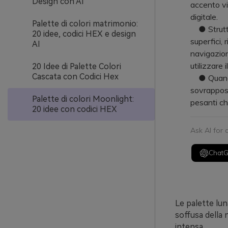
Design con AI
accento viv
digitale.
Palette di colori matrimonio:
● Struttura
20 idee, codici HEX e design
superfici, 
AI
navigazion
utilizzare i
20 Idee di Palette Colori
Cascata con Codici Hex
● Quando è
sovrapposi
Palette di colori Moonlight:
pesanti ch
20 idee con codici HEX
Ask AI for
Chat
Le palette luna
soffusa della
intensa.