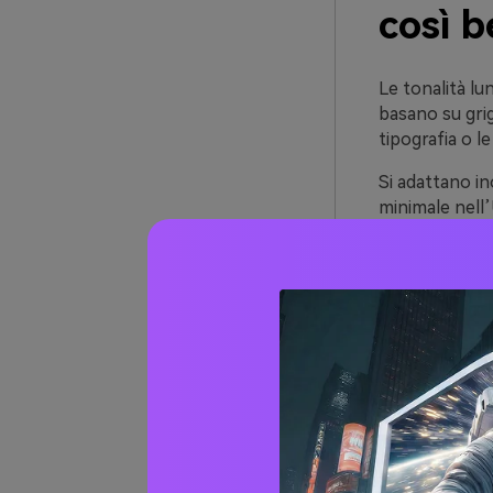
così 
Le tonalità lun
basano su grig
tipografia o le
Si adattano in
minimale nell
come gestisci 
Soprattutto, l
sobria, un sol
all’istante.
20+ Id
(con 