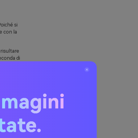
Poiché si
e con la
risultare
econda di
 la base è
ione
mmagini
ari
itate.