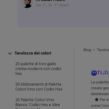
Jun 11, 26 ·
17 min(s)
Blog
Tavoloz
Tavolozza dei colori
20 palette di toni giallo
crema moderni con codici
TL;D
hex
Le palette 
20 Abbinamenti di Palette
creare ger
Colori Vino con Codici Hex
dashboard
● Per evit
20 Palette Colori Vino
Bianco: Codici Hex e Idee
come l'oro