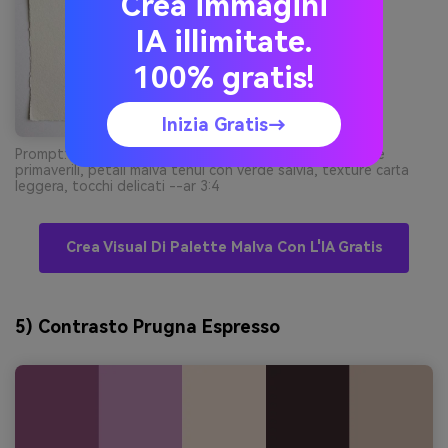
Crea immagini
IA illimitate.
100% gratis!
Inizia Gratis→
Prompt: illustrazione botanica acquerello di fiori e foglie
primaverili, petali malva tenui con verde salvia, texture carta
leggera, tocchi delicati --ar 3:4
Crea Visual Di Palette Malva Con L'IA Gratis
5) Contrasto Prugna Espresso