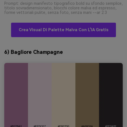
Prompt: design manifesto tipografico bold su sfondo semplice,
titolo sovradimensionato, blocchi colore malva ed espresso,
forme vettoriali pulite, senza foto, senza mani --ar 2:3
Crea Visual Di Palette Malva Con L'IA Gratis
6) Bagliore Champagne