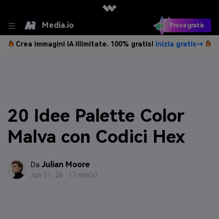
Media.io
Prova gratis
Crea immagini IA illimitate. 100% gratis!
Inizia gratis→
20 Idee Palette Color
Malva con Codici Hex
Julian Moore
Da
Jun 11, 26 ·
17 min(s)