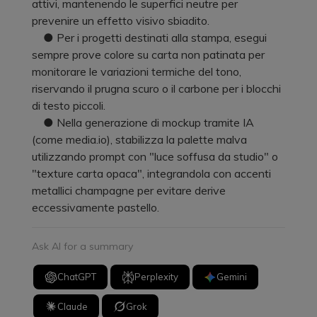
attivi, mantenendo le superfici neutre per
prevenire un effetto visivo sbiadito.
● Per i progetti destinati alla stampa, esegui
sempre prove colore su carta non patinata per
monitorare le variazioni termiche del tono,
riservando il prugna scuro o il carbone per i blocchi
di testo piccoli.
● Nella generazione di mockup tramite IA
(come media.io), stabilizza la palette malva
utilizzando prompt con "luce soffusa da studio" o
"texture carta opaca", integrandola con accenti
metallici champagne per evitare derive
eccessivamente pastello.
Ask AI for a summary
ChatGPT
Perplexity
Gemini
Claude
Grok