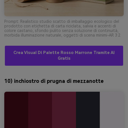
Prompt: Realistico studio scatto di imballaggio ecologico del
prodotto con etichetta di carta riciclata, salvia e accenti di
colore castano, sfondo pulito senza soluzione di continuità,
morbida illuminazione naturale, oggetti di scena minimi-AR 3:2
Crea Visual Di Palette Rosso Marrone Tramite AI
Gratis
10) inchiostro di prugna di mezzanotte