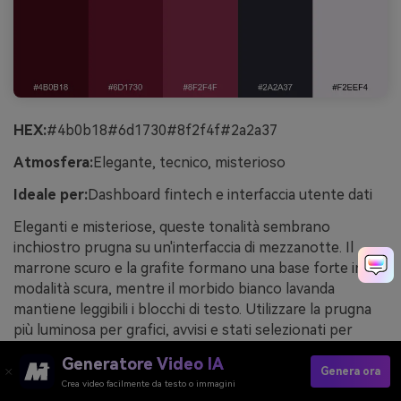
HEX:
#4b0b18#6d1730#8f2f4f#2a2a37
Atmosfera:
Elegante, tecnico, misterioso
Ideale per:
Dashboard fintech e interfaccia utente dati
Eleganti e misteriose, queste tonalità sembrano
inchiostro prugna su un'interfaccia di mezzanotte. Il
marrone scuro e la grafite formano una base forte in
modalità scura, mentre il morbido bianco lavanda
mantiene leggibili i blocchi di testo. Utilizzare la prugna
più luminosa per grafici, avvisi e stati selezionati per
guidare l'occhio. Suggerimento: mantenere il testo del
Generatore Video IA
corpo più vicino a#f2eef4 rispetto al bianco puro per
Genera ora
Crea video facilmente da testo o immagini
ridurre l'abbagliamento nelle interfacce scure.