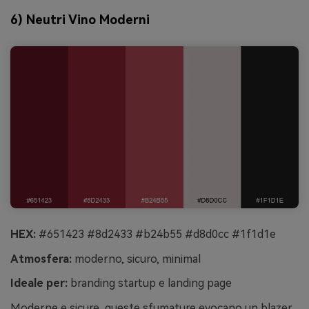
6) Neutri Vino Moderni
HEX:
#651423 #8d2433 #b24b55 #d8d0cc #1f1d1e
Atmosfera:
moderno, sicuro, minimal
Ideale per:
branding startup e landing page
Moderne e sicure, queste sfumature evocano un blazer