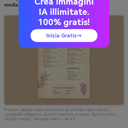
Crea immagini
media.io
IA illimitate.
100% gratis!
Inizia Gratis→
Prompt: design menu ristorante su sfondo caldo neutro,
tipografia elegante, accenti marrone e cacao, layout pulito,
nessun tavolo, nessuna mano --ar 4:3