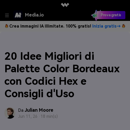
Media.io
Prova gratis
Crea immagini IA illimitate. 100% gratis!
Inizia gratis→
20 Idee Migliori di
Palette Color Bordeaux
con Codici Hex e
Consigli d'Uso
Julian Moore
Da
Jun 11, 26 ·
18 min(s)