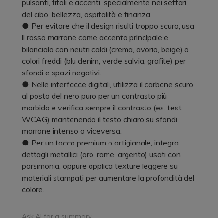
pulsanti, titoli e accenti, specialmente nei settori
del cibo, bellezza, ospitalità e finanza.
● Per evitare che il design risulti troppo scuro, usa
il rosso marrone come accento principale e
bilancialo con neutri caldi (crema, avorio, beige) o
colori freddi (blu denim, verde salvia, grafite) per
sfondi e spazi negativi.
● Nelle interfacce digitali, utilizza il carbone scuro
al posto del nero puro per un contrasto più
morbido e verifica sempre il contrasto (es. test
WCAG) mantenendo il testo chiaro su sfondi
marrone intenso o viceversa.
● Per un tocco premium o artigianale, integra
dettagli metallici (oro, rame, argento) usati con
parsimonia, oppure applica texture leggere su
materiali stampati per aumentare la profondità del
colore.
Ask AI for a summary