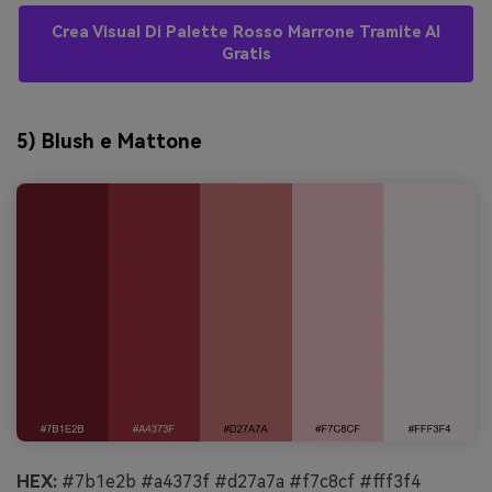
Crea Visual Di Palette Rosso Marrone Tramite AI
Gratis
5) Blush e Mattone
HEX:
#7b1e2b #a4373f #d27a7a #f7c8cf #fff3f4