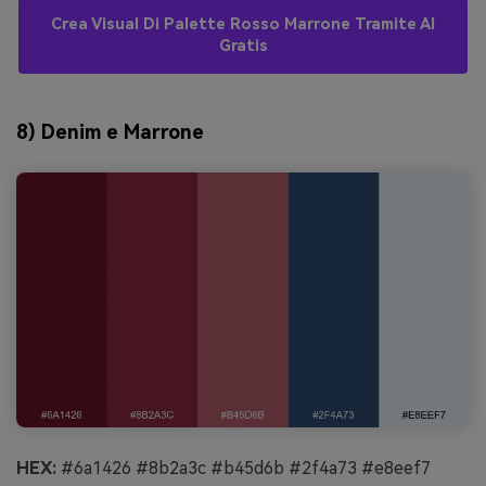
Crea Visual Di Palette Rosso Marrone Tramite AI
Gratis
8) Denim e Marrone
HEX:
#6a1426 #8b2a3c #b45d6b #2f4a73 #e8eef7