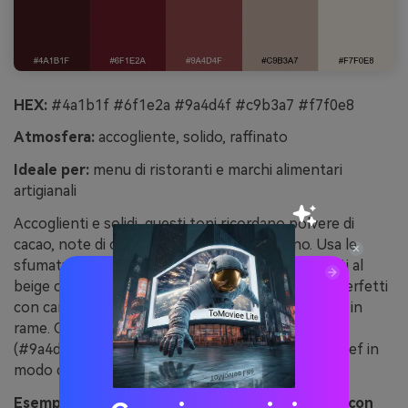
HEX:
#4a1b1f #6f1e2a #9a4d4f #c9b3a7 #f7f0e8
Atmosfera:
accogliente, solido, raffinato
Ideale per:
menu di ristoranti e marchi alimentari
artigianali
Accoglienti e solidi, questi toni ricordano polvere di
cacao, note di cabernet e carta fatta a mano. Usa le
sfumature più scure per titoli e divisori, poi affidati al
beige caldo e alla crema come sfondo del menu. Perfetti
con caratteri con grazie, texture leggere e accenti in
rame. Consiglio: riserva il rosso-marrone medio
(#9a4d4f) per evidenze come le specialità dello chef in
modo da farle risaltare senza sovraccaricare.
Esempio di immagine cacao cabernet generata con