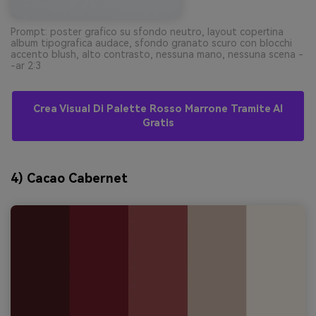
Prompt: poster grafico su sfondo neutro, layout copertina
album tipografica audace, sfondo granato scuro con blocchi
accento blush, alto contrasto, nessuna mano, nessuna scena -
-ar 2:3
Crea Visual Di Palette Rosso Marrone Tramite AI
Gratis
4) Cacao Cabernet