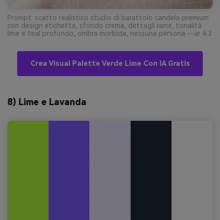
Prompt: scatto realistico studio di barattolo candela premium
con design etichetta, sfondo crema, dettagli rame, tonalità
lime e teal profondo, ombra morbida, nessuna persona --ar 4:3
Crea Visual Palette Verde Lime Con IA Gratis
8) Lime e Lavanda