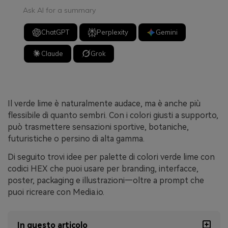
Ask AI for a summary
ChatGPT
Perplexity
Gemini
Claude
Grok
Il verde lime è naturalmente audace, ma è anche più
flessibile di quanto sembri. Con i colori giusti a supporto,
può trasmettere sensazioni sportive, botaniche,
futuristiche o persino di alta gamma.
Di seguito trovi idee per palette di colori verde lime con
codici HEX che puoi usare per branding, interfacce,
poster, packaging e illustrazioni—oltre a prompt che
puoi ricreare con Media.io.
In questo articolo