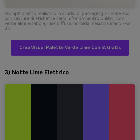
Prompt: scatto realistico in studio di packaging skincare eco
con texture di etichette carta, sfondo neutro pulito, toni
verde aloe e sabbia, luce diffusa morbida, nessuna mano --ar
3:2
Crea Visual Palette Verde Lime Con IA Gratis
3) Notte Lime Elettrico