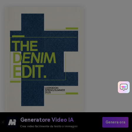
Prompt: copertina editoriale lookbook su sfondo semplice,
Generatore Video IA
Genera ora
blocchi denim blu audaci, accenti lime nei titoli, tipografia
Crea video facilmente da testo o immagini
pulita, senza foto --ar 3:4