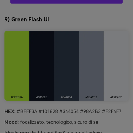
9) Green Flash UI
HEX:
#BFFF3A #101828 #344054 #98A2B3 #F2F4F7
Mood:
focalizzato, tecnologico, sicuro di sé
Ideale per:
dashboard SaaS e pannelli admin