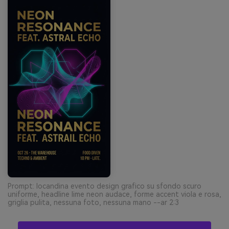
Prompt: locandina evento design grafico su sfondo scuro
uniforme, headline lime neon audace, forme accent viola e rosa,
griglia pulita, nessuna foto, nessuna mano --ar 2:3