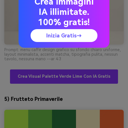
Crea immagini
IA illimitate.
100% gratis!
Inizia Gratis→
Prompt: menu caffè design grafico su sfondo chiaro uniforme,
layout minimalista, accenti matcha, tipografia pulita, nessun
tavolo, nessuna mano --ar 4:3
Crea Visual Palette Verde Lime Con IA Gratis
5) Frutteto Primaverile