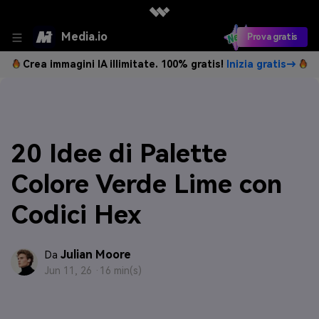
Media.io
Prova gratis
Crea immagini IA illimitate. 100% gratis!
Inizia gratis→
20 Idee di Palette
Colore Verde Lime con
Codici Hex
Julian Moore
Da
Jun 11, 26 ·
16 min(s)