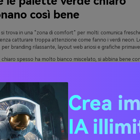
 le palette verde chiaro
onano così bene
o si trova in una “zona di comfort” per molti: comunica fresche
enza catturare troppa attenzione come fanno i verdi neon. 
e per branding rilassante, layout web ariosi e grafiche primaveri
e chiaro spesso ha molto bianco miscelato, si abbina bene con
idi. Puoi creare una gerarchia delicata usando verdi leggerme
esto e controlli UI mantenendo i fondi ariosi.
ggio è la versatilità: i verdi chiari possono tendere al freddo
 di mare) o al caldo (salvia/celadon), così puoi modulare l'at
Crea i
 stessa famiglia. Aiuta a mantenere i design multi-pagina coe
i.
IA illim
ee di palette colore verde