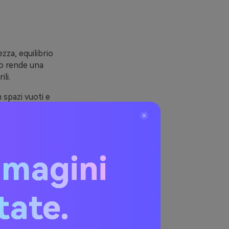
zza, equilibrio
Lo rende una
li.
 spazi vuoti e
nte più
mosfera
mmagini
renti senza
itate.