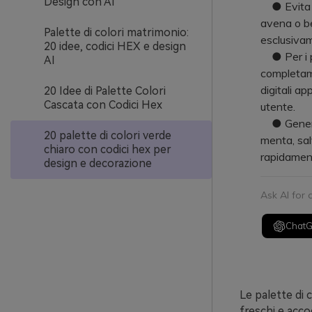
Design con AI
● Evita l'
avena o bei
Palette di colori matrimonio:
esclusivam
20 idee, codici HEX e design
● Per i pr
AI
completame
digitali ap
20 Idee di Palette Colori
Cascata con Codici Hex
utente.
● Genera m
20 palette di colori verde
menta, sal
chiaro con codici hex per
rapidament
design e decorazione
Ask AI for
Chat
Le palette di 
freschi e acco