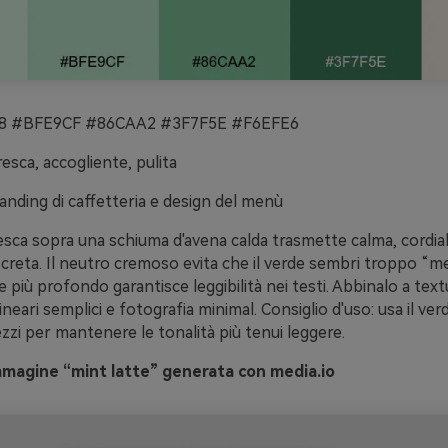
 #BFE9CF #86CAA2 #3F7F5E #F6EFE6
esca, accogliente, pulita
anding di caffetteria e design del menù
sca sopra una schiuma d'avena calda trasmette calma, cordial
screta. Il neutro cremoso evita che il verde sembri troppo “me
e più profondo garantisce leggibilità nei testi. Abbinalo a text
ineari semplici e fotografia minimal. Consiglio d'uso: usa il ver
rezzi per mantenere le tonalità più tenui leggere.
mmagine “mint latte” generata con media.io