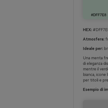
HEX:
#DFF7E8
Atmosfera:
fr
Ideale per:
br
Una menta fre
di eleganza di
mentre il verd
bianca, icone l
per titoli e p
Esempio di i