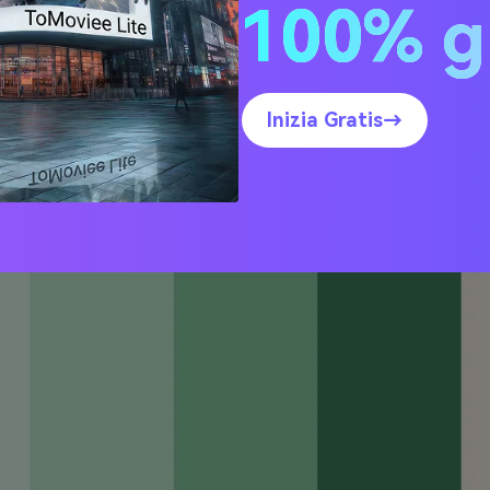
100% g
 (con codici HEX)
 Latte
Inizia Gratis→