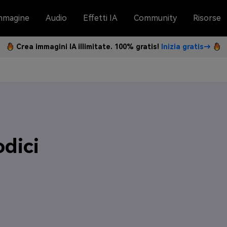
mmagine
Audio
Effetti IA
Community
Risorse
Crea immagini IA illimitate. 100% gratis!
Inizia gratis→
odici