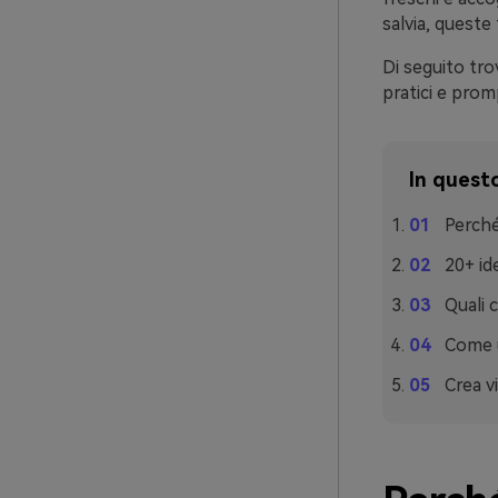
salvia, queste
Di seguito tro
pratici e prom
In questo
Perché
20+ id
Quali 
Come u
Crea vi