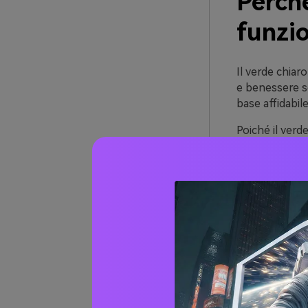
Perché
funzi
Il verde chiar
e benessere s
base affidabil
Poiché il verd
gradienti morb
profondi per t
Un altro vanta
(menta/schiuma
restando nella
essere ripetitiv
20+ id