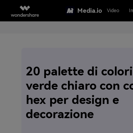
Media.io
Video
I
20 palette di colori
verde chiaro con c
hex per design e
decorazione