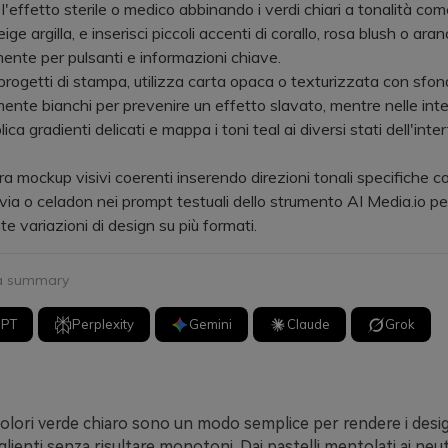
effetto sterile o medico abbinando i verdi chiari a tonalità co
ge argilla, e inserisci piccoli accenti di corallo, rosa blush o ara
ente per pulsanti e informazioni chiave.
ogetti di stampa, utilizza carta opaca o texturizzata con sfon
nte bianchi per prevenire un effetto slavato, mentre nelle int
plica gradienti delicati e mappa i toni teal ai diversi stati dell'inte
ockup visivi coerenti inserendo direzioni tonali specifiche 
via o celadon nei prompt testuali dello strumento AI Media.io pe
e variazioni di design su più formati.
 a summary
GPT
Perplexity
Gemini
Claude
Grok
colori verde chiaro sono un modo semplice per rendere i desig
glienti senza risultare monotoni. Dai pastelli mentolati ai neut