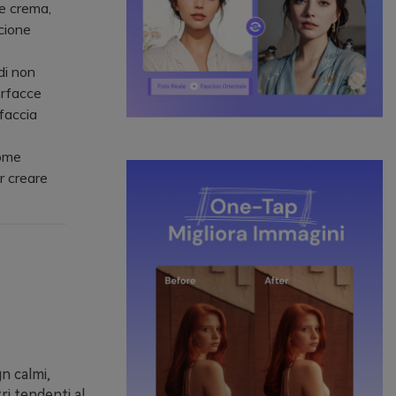
me crema,
ncione
di non
erfacce
rfaccia
come
r creare
n calmi,
ri tendenti al