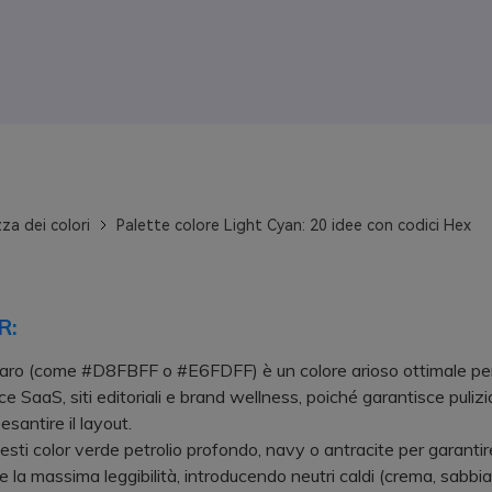
za dei colori
Palette colore Light Cyan: 20 idee con codici Hex
R:
hiaro (come #D8FBFF o #E6FDFF) è un colore arioso ottimale per 
ce SaaS, siti editoriali e brand wellness, poiché garantisce pulizi
santire il layout.
i color verde petrolio profondo, navy o antracite per garantir
e la massima leggibilità, introducendo neutri caldi (crema, sabbia