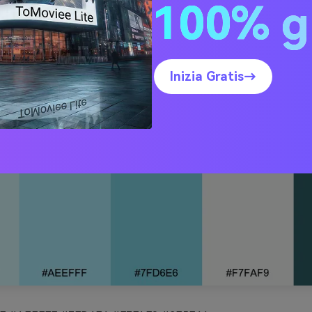
100% g
Inizia Gratis→