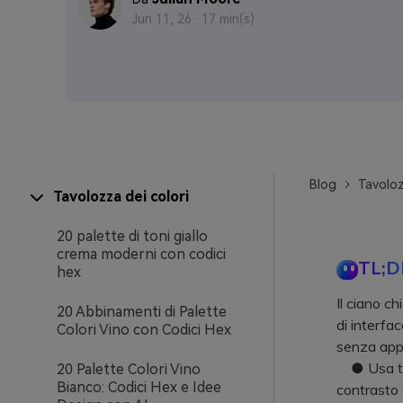
Jun 11, 26 ·
17 min(s)
Blog
Tavoloz
Tavolozza dei colori
20 palette di toni giallo
crema moderni con codici
TL;D
hex
Il ciano c
20 Abbinamenti di Palette
di interfac
Colori Vino con Codici Hex
senza appe
● Usa test
20 Palette Colori Vino
Bianco: Codici Hex e Idee
contrasto 