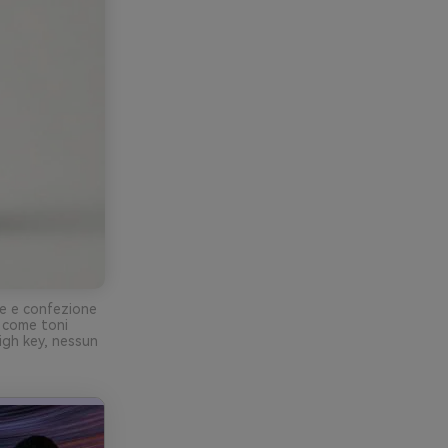
le e confezione
 come toni
high key, nessun