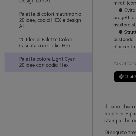
Design con AI
mirati (cor
● Evita di 
Palette di colori matrimonio:
progetti d
20 idee, codici HEX e design
risultare s
AI
● Struttur
di sfondo, 
20 Idee di Palette Colori
Cascata con Codici Hex
d'accento 
Palette colore Light Cyan:
Ask AI for
20 idee con codici Hex
Chat
Il ciano chiar
moderni. È par
stampa che ri
Di seguito tro