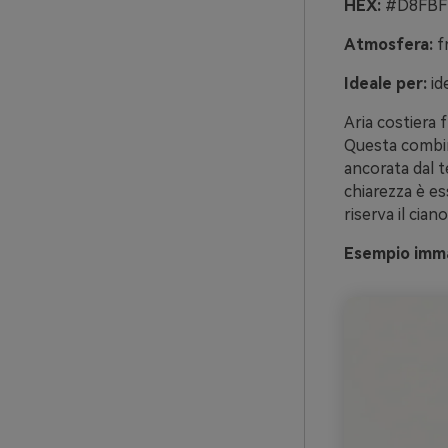
HEX:
#D8FBFF
Atmosfera:
fr
Ideale per:
id
Aria costiera 
Questa combina
ancorata dal t
chiarezza è ess
riserva il cian
Esempio imma