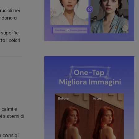
uciali nei
endono a
superfici
ta i colori
 calmi e
 sistemi di
 consigli