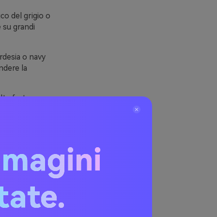
co del grigio o
e su grandi
ardesia o navy
ndere la
elta forte per
portanti.
 chiaro
mmagini
itate.