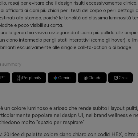
allo, rosa) per evitare che il design risulti eccessivamente clinico.
affidarti ai ciani più chiari per i testi del corpo o per i dettagli cr
estinati alla stampa, poiché le tonalità ad altissima luminosità t
biadite e poco visibili su carta.
a la gerarchia visiva assegnando il ciano più pallido alle ampie 
un ciano intermedio per gli stati interattivi (come gli hover), e limi
brillanti esclusivamente alle singole call-to-action o ai badge.
 a summary
GPT
Perplexity
Gemini
Claude
Grok
o è un colore luminoso e arioso che rende subito i layout puliti,
ticolarmente popolare nel design UI, nei brand wellness e nei
chiedono molto "spazio per respirare".
vi 20 idee di palette colore ciano chiaro con codici HEX, oltre a