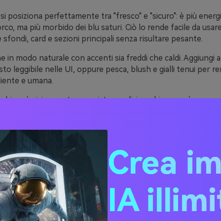
 si posiziona perfettamente tra "fresco" e "sicuro": è più energi
rco, ma più morbido dei blu saturi. Ciò lo rende facile da usar
 sfondi, card e sezioni principali senza risultare pesante.
e in modo naturale con accenti sia freddi che caldi. Aggiungi 
to leggibile nelle UI, oppure pesca, blush e gialli tenui per re
liente e umana.
o chiaro è visivamente associato a pulizia e chiarezza, è una sc
, sanitari, SaaS ed editoriali dove fiducia e leggibilità sono im
ee di palette colore ciano
Crea i
codici HEX)
IA illim
ina Vetro di Mare