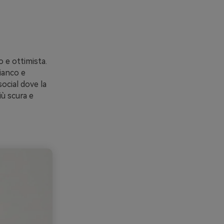
o e ottimista.
bianco e
ocial dove la
iù scura e