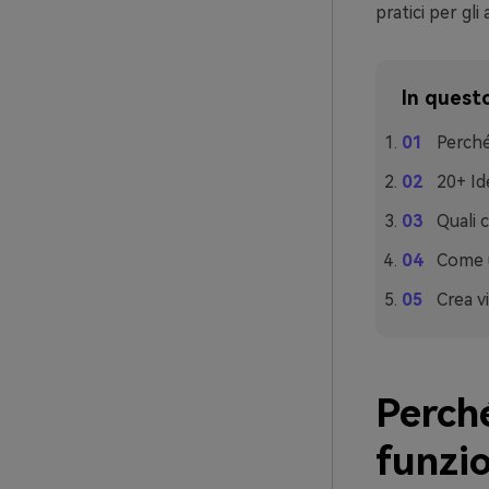
pratici per gl
In questo
Perché
20+ Id
Quali 
Come u
Crea vi
Perché
funzi