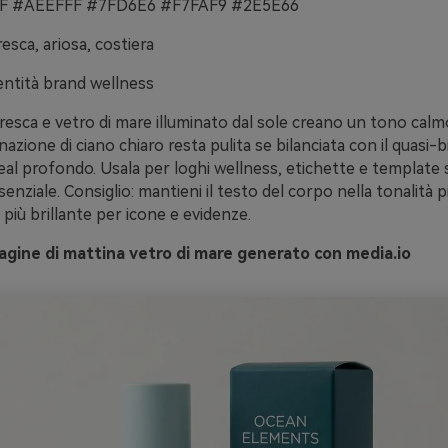
 #AEEFFF #7FD6E6 #F7FAF9 #2E5E66
esca, ariosa, costiera
entità brand wellness
fresca e vetro di mare illuminato dal sole creano un tono calm
zione di ciano chiaro resta pulita se bilanciata con il quasi-
eal profondo. Usala per loghi wellness, etichette e template s
enziale. Consiglio: mantieni il testo del corpo nella tonalità p
o più brillante per icone e evidenze.
gine di mattina vetro di mare generato con media.io