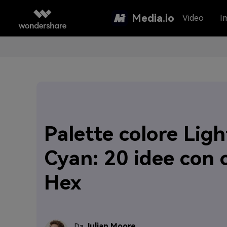
Media.io
Video
I
Palette colore Ligh
Cyan: 20 idee con 
Hex
Julian Moore
Da