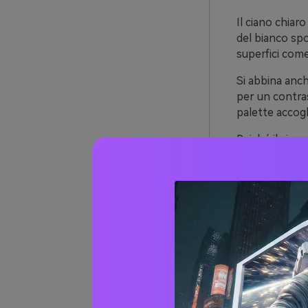
Il ciano chiaro
del bianco spo
superfici come
Si abbina anch
per un contras
palette accog
Poiché il cian
layout wellness
20+ Id
(con 
1) Matt