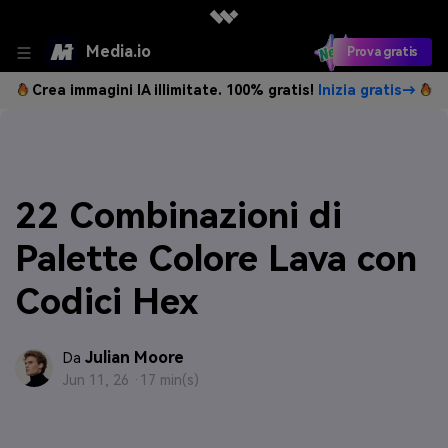
Media.io
Prova gratis
Crea immagini IA illimitate. 100% gratis!
Inizia gratis→
22 Combinazioni di
Palette Colore Lava con
Codici Hex
Julian Moore
Da
Jun 11, 26 ·
17 min(s)