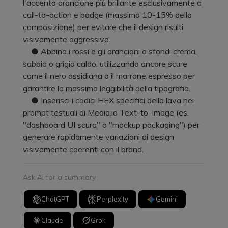
l'accento arancione più brillante esclusivamente a
call-to-action e badge (massimo 10-15% della
composizione) per evitare che il design risulti
visivamente aggressivo.
● Abbina i rossi e gli arancioni a sfondi crema,
sabbia o grigio caldo, utilizzando ancore scure
come il nero ossidiana o il marrone espresso per
garantire la massima leggibilità della tipografia.
● Inserisci i codici HEX specifici della lava nei
prompt testuali di Media.io Text-to-Image (es.
"dashboard UI scura" o "mockup packaging") per
generare rapidamente variazioni di design
visivamente coerenti con il brand.
Ask AI for a summary
ChatGPT
Perplexity
Gemini
Claude
Grok