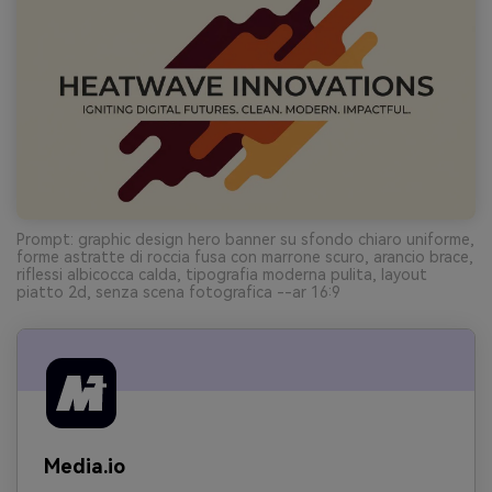
Prompt: graphic design hero banner su sfondo chiaro uniforme,
forme astratte di roccia fusa con marrone scuro, arancio brace,
riflessi albicocca calda, tipografia moderna pulita, layout
piatto 2d, senza scena fotografica --ar 16:9
Media.io