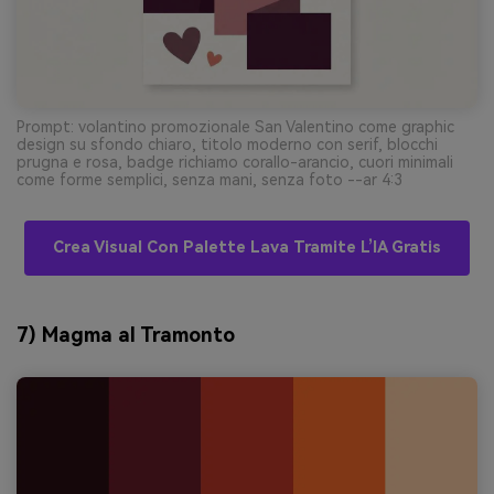
Prompt: volantino promozionale San Valentino come graphic
design su sfondo chiaro, titolo moderno con serif, blocchi
prugna e rosa, badge richiamo corallo-arancio, cuori minimali
come forme semplici, senza mani, senza foto --ar 4:3
Crea Visual Con Palette Lava Tramite L’IA Gratis
7) Magma al Tramonto