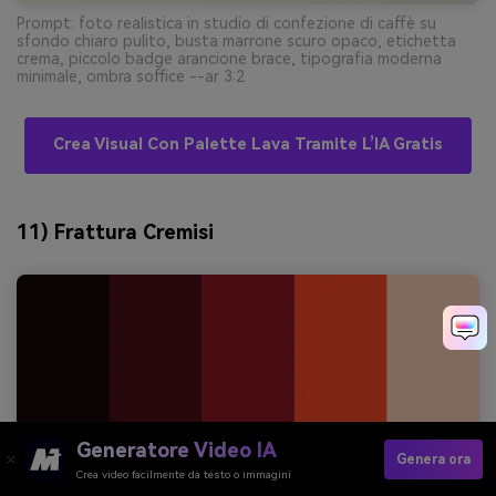
Prompt: foto realistica in studio di confezione di caffè su
sfondo chiaro pulito, busta marrone scuro opaco, etichetta
crema, piccolo badge arancione brace, tipografia moderna
minimale, ombra soffice --ar 3:2
Crea Visual Con Palette Lava Tramite L’IA Gratis
11) Frattura Cremisi
Generatore Video IA
Genera ora
Crea video facilmente da testo o immagini