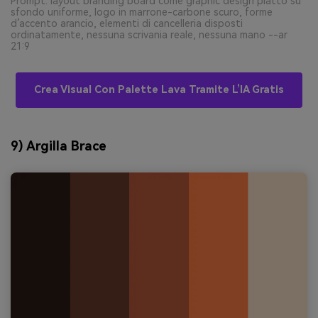
Prompt: layout branding board come graphic design piatto su
sfondo uniforme, logo in marrone-carbone scuro, forme
d’accento arancio, elementi di cancelleria disposti
ordinatamente, nessuna scrivania reale, nessuna mano --ar
21:9
Crea Visual Con Palette Lava Tramite L’IA Gratis
9) Argilla Brace