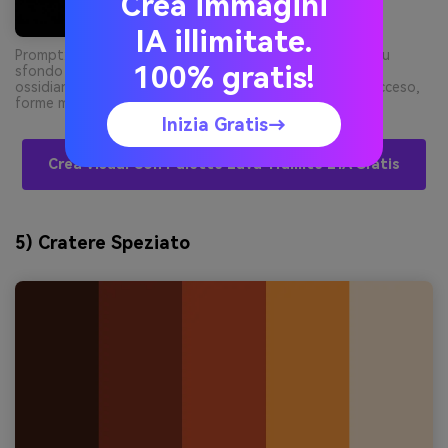
Crea immagini
IA illimitate.
Prompt: poster evento notturno come graphic design su
100% gratis!
sfondo chiaro, gerarchia tipografica audace, base nera
ossidiana con cremisi intenso e accenti rosso-arancio acceso,
forme minimali, senza foto, senza persone --ar 2:3
Inizia Gratis→
Crea Visual Con Palette Lava Tramite L’IA Gratis
5) Cratere Speziato