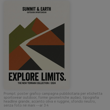
Prompt: poster grafico campagna pubblicitaria per etichetta
sportswear outdoor, forme geometriche audaci, tipografia
headline grande, accento oliva e ruggine, sfondo neutro,
senza foto né mani --ar 3:4