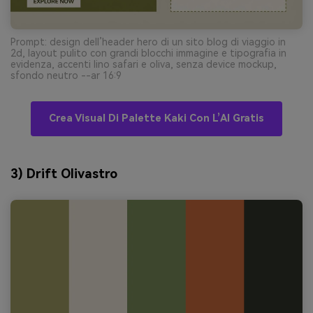
Prompt: design dell’header hero di un sito blog di viaggio in
2d, layout pulito con grandi blocchi immagine e tipografia in
evidenza, accenti lino safari e oliva, senza device mockup,
sfondo neutro --ar 16:9
Crea Visual Di Palette Kaki Con L’AI Gratis
3) Drift Olivastro