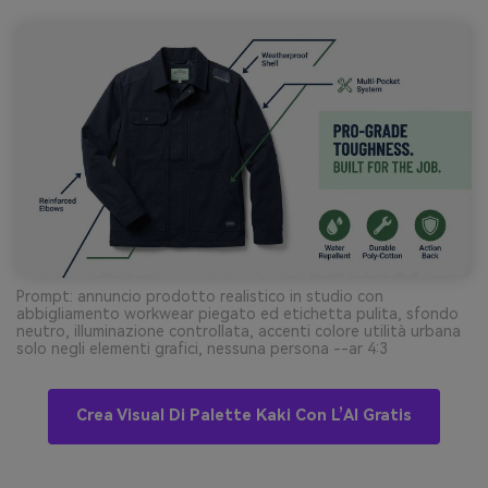
Prompt: annuncio prodotto realistico in studio con
abbigliamento workwear piegato ed etichetta pulita, sfondo
neutro, illuminazione controllata, accenti colore utilità urbana
solo negli elementi grafici, nessuna persona --ar 4:3
Crea Visual Di Palette Kaki Con L’AI Gratis