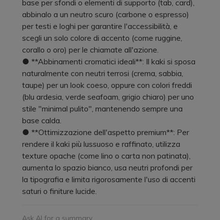
base per sfondi o elementi di supporto (tab, card),
abbinalo a un neutro scuro (carbone o espresso)
per testi e loghi per garantire l'accessibilità, e
scegli un solo colore di accento (come ruggine,
corallo o oro) per le chiamate all'azione.
● **Abbinamenti cromatici ideali**: Il kaki si sposa
naturalmente con neutri terrosi (crema, sabbia,
taupe) per un look coeso, oppure con colori freddi
(blu ardesia, verde seafoam, grigio chiaro) per uno
stile "minimal pulito", mantenendo sempre una
base calda.
● **Ottimizzazione dell'aspetto premium**: Per
rendere il kaki più lussuoso e raffinato, utilizza
texture opache (come lino o carta non patinata),
aumenta lo spazio bianco, usa neutri profondi per
la tipografia e limita rigorosamente l'uso di accenti
saturi o finiture lucide.
Ask AI for a summary