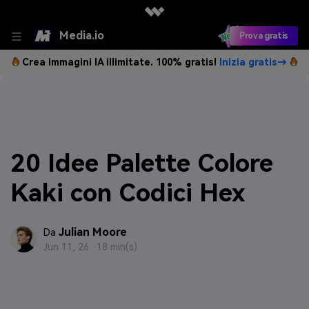
Media.io
Prova gratis
Crea immagini IA illimitate. 100% gratis!
Inizia gratis→
20 Idee Palette Colore
Kaki con Codici Hex
Julian Moore
Da
Jun 11, 26 ·
18 min(s)