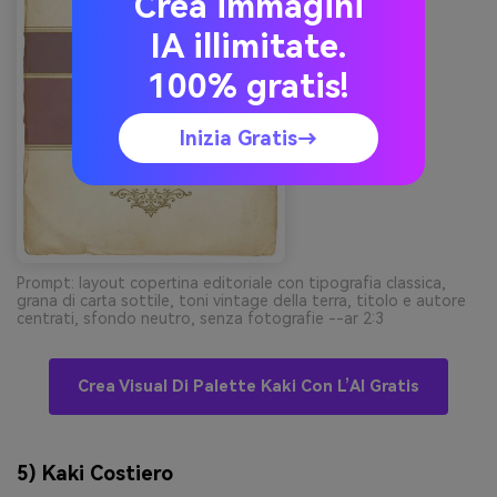
Crea immagini
IA illimitate.
100% gratis!
Inizia Gratis→
Prompt: layout copertina editoriale con tipografia classica,
grana di carta sottile, toni vintage della terra, titolo e autore
centrati, sfondo neutro, senza fotografie --ar 2:3
Crea Visual Di Palette Kaki Con L’AI Gratis
5) Kaki Costiero