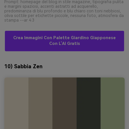
Prompt: homepage del blog in stile magazine, tipografia pulita
e margini spaziosi, accenti astratti ad acquerello,
predominanza di blu profondo e blu chiaro con toni nebbiosi,
oliva sottile per etichette piccole, nessuna foto, atmosfera da
stampa --ar 4:3
Crea Immagini Con Palette Giardino Giapponese
Con L’AI Gratis
10) Sabbia Zen