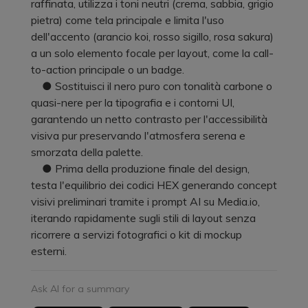
raffinata, utilizza i toni neutri (crema, sabbia, grigio
pietra) come tela principale e limita l'uso
dell'accento (arancio koi, rosso sigillo, rosa sakura)
a un solo elemento focale per layout, come la call-
to-action principale o un badge.
● Sostituisci il nero puro con tonalità carbone o
quasi-nere per la tipografia e i contorni UI,
garantendo un netto contrasto per l'accessibilità
visiva pur preservando l'atmosfera serena e
smorzata della palette.
● Prima della produzione finale del design,
testa l'equilibrio dei codici HEX generando concept
visivi preliminari tramite i prompt AI su Media.io,
iterando rapidamente sugli stili di layout senza
ricorrere a servizi fotografici o kit di mockup
esterni.
Ask AI for a summary