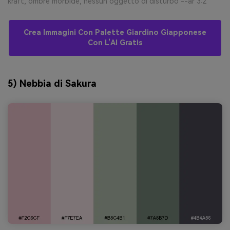
kraft, ombre morbide, nessun oggetto di disturbo --ar 3:2
Crea Immagini Con Palette Giardino Giapponese
Con L’AI Gratis
5) Nebbia di Sakura