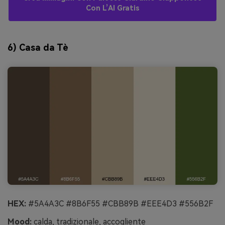
Con L’AI Gratis
6) Casa da Tè
HEX:
#5A4A3C #8B6F55 #CBB89B #EEE4D3 #556B2F
Mood:
calda, tradizionale, accogliente