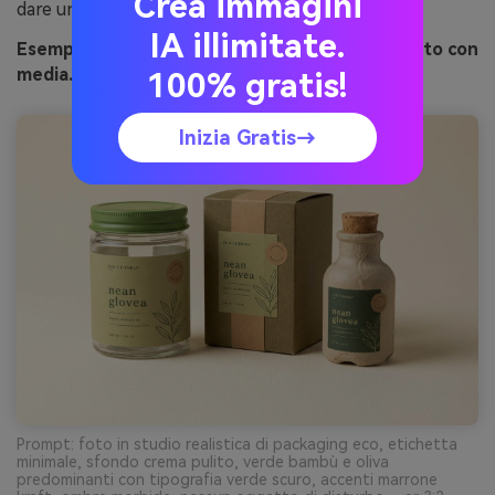
Crea immagini
dare un tocco artigianale.
IA illimitate.
Esempio di immagine di ombra di bambù generato con
media.io
100% gratis!
Inizia Gratis→
Prompt: foto in studio realistica di packaging eco, etichetta
minimale, sfondo crema pulito, verde bambù e oliva
predominanti con tipografia verde scuro, accenti marrone