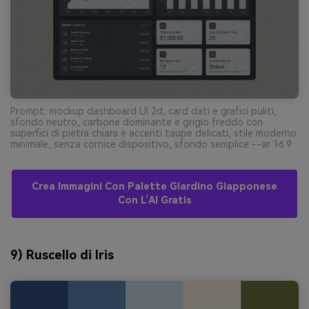
Prompt: mockup dashboard UI 2d, card dati e grafici puliti,
sfondo neutro, carbone dominante e grigio freddo con
superfici di pietra chiara e accenti taupe delicati, stile moderno
minimale, senza cornice dispositivo, sfondo semplice --ar 16:9
Crea Immagini Con Palette Giardino Giapponese
Con L’AI Gratis
9) Ruscello di Iris