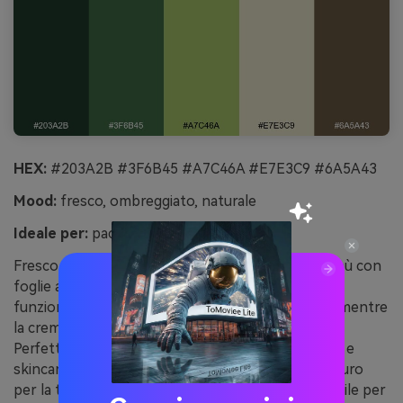
HEX:
#203A2B #3F6B45 #A7C46A #E7E3C9 #6A5A43
Mood:
fresco, ombreggiato, naturale
Ideale per:
packaging eco-friendly
Fresco e ombreggiato, richiama boschetti di bambù con
foglie al sole e steli terrigni. Il giallo-verde chiaro
funziona bene come colore di brand amichevole, mentre
la crema mantiene le etichette leggibili e premium.
Perfetto per packaging sostenibile, prodotti da tè e
skincare naturale. Consiglio: stampa il verde più scuro
per la tipografia e usa il marrone come bordo sottile per