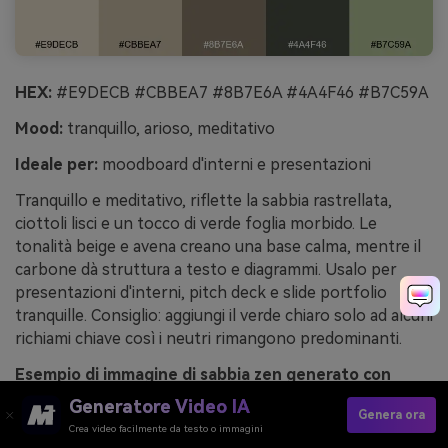
HEX:
#E9DECB #CBBEA7 #8B7E6A #4A4F46 #B7C59A
Mood:
tranquillo, arioso, meditativo
Ideale per:
moodboard d'interni e presentazioni
Tranquillo e meditativo, riflette la sabbia rastrellata,
ciottoli lisci e un tocco di verde foglia morbido. Le
tonalità beige e avena creano una base calma, mentre il
carbone dà struttura a testo e diagrammi. Usalo per
presentazioni d'interni, pitch deck e slide portfolio
tranquille. Consiglio: aggiungi il verde chiaro solo ad alcuni
richiami chiave così i neutri rimangono predominanti.
Esempio di immagine di sabbia zen generato con
media.io
Generatore Video IA
Genera ora
Crea video facilmente da testo o immagini