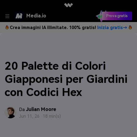
Media.io
Prova gratis
Crea immagini IA illimitate. 100% gratis!
Inizia gratis→
20 Palette di Colori
Giapponesi per Giardini
con Codici Hex
Julian Moore
Da
Jun 11, 26 ·
18 min(s)