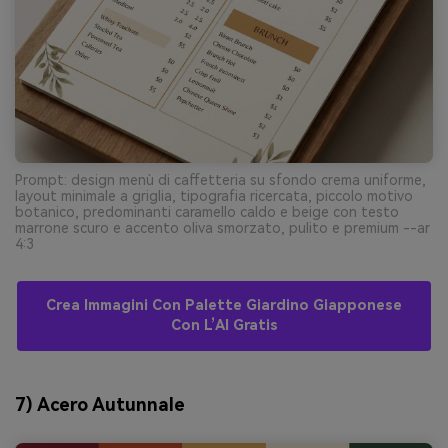
Prompt: design menù di caffetteria su sfondo crema uniforme,
layout minimale a griglia, tipografia ricercata, piccolo motivo
botanico, predominanti caramello caldo e beige con testo
marrone scuro e accento oliva smorzato, pulito e premium --ar
4:3
Crea Immagini Con Palette Giardino Giapponese
Con L’AI Gratis
7) Acero Autunnale