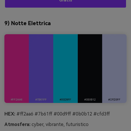
Gratis
9) Notte Elettrica
HEX:
#ff2aa6 #7b61ff #00d9ff #0b0b12 #cfd3ff
Atmosfera:
cyber, vibrante, futuristico