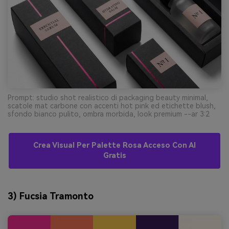
Prompt: studio shot realistico di packaging beauty minimal,
scatole mat carbone con accenti hot pink ed etichette blush,
sfondo bianco pulito, ombra morbida, look premium --ar 3:2
Crea Visual Per Palette Rosa Acceso Con AI
Gratis
3) Fucsia Tramonto