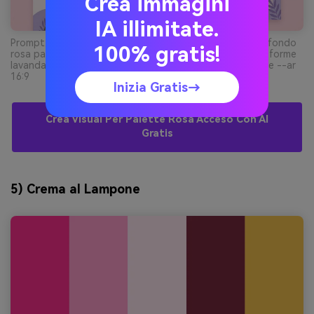
Crea immagini
IA illimitate.
Prompt: mockup ui 2d di landing spa, sezioni ariose su sfondo
100% gratis!
rosa pallido, pulsante primario hot pink, accenti menta, forme
lavanda illustrate, tipografia pulita, niente cornice device --ar
16:9
Inizia Gratis→
Crea Visual Per Palette Rosa Acceso Con AI
Gratis
5) Crema al Lampone