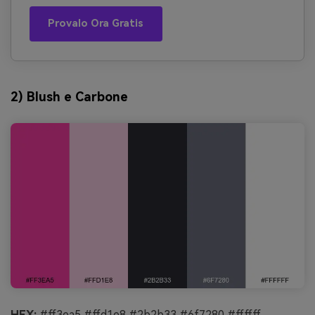
Provalo Ora Gratis
2) Blush e Carbone
HEX:
#ff3ea5 #ffd1e8 #2b2b33 #6f7280 #ffffff