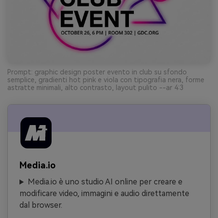
Prompt: graphic design poster evento in club su sfondo
semplice, gradienti hot pink e viola con tipografia nera, forme
astratte minimali, alto contrasto, layout pulito --ar 4:3
Media.io
Media.io è uno studio AI online per creare e
modificare video, immagini e audio direttamente
dal browser.