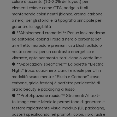
colore d'accento (10-20% del layout) per
elementi chiave come CTA, badge o titoli,
mantenendo colori neutri (bianco, crema, carbone
o nero) per gli sfondi e la tipografia principale per
garantire la leggibilità.
● **Abbinamenti cromatici:** Per un look moderno
ed editoriale, abbina il rosa a nero o carbone; per
un effetto morbido e premium, usa blush pallido o
neutri cremosi; per un contrasto energetico e
vibrante, opta per menta, teal, ciano o verde lime.
● **Applicazioni specifiche:** La palette "Electric
Night" (rosa, quasi-nero, ciano) è ideale per UI in
modalità scura, mentre "Blush e Carbone" (rosa,
carbone, grigio freddo) è perfetta per identità di
brand beauty e packaging di lusso.
● **Prototipazione rapida:** Strumenti AI text-
to-image come Media.io permettono di generare e
testare rapidamente visual mockup (UI, packaging,
poster) specificando nel prompt i colori, i loro ruoli e