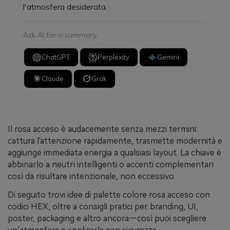
l'atmosfera desiderata.
Ask AI for a summary
ChatGPT
Perplexity
Gemini
Claude
Grok
Il rosa acceso è audacemente senza mezzi termini:
cattura l'attenzione rapidamente, trasmette modernità e
aggiunge immediata energia a qualsiasi layout. La chiave è
abbinarlo a neutri intelligenti o accenti complementari
così da risultare intenzionale, non eccessivo.
Di seguito trovi idee di palette colore rosa acceso con
codici HEX, oltre a consigli pratici per branding, UI,
poster, packaging e altro ancora—così puoi scegliere