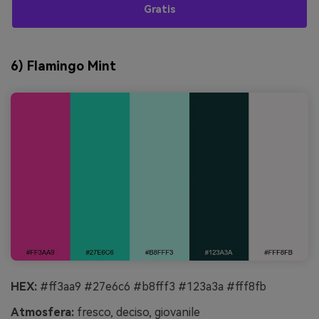
Gratis
6) Flamingo Mint
HEX:
#ff3aa9 #27e6c6 #b8fff3 #123a3a #fff8fb
Atmosfera:
fresco, deciso, giovanile