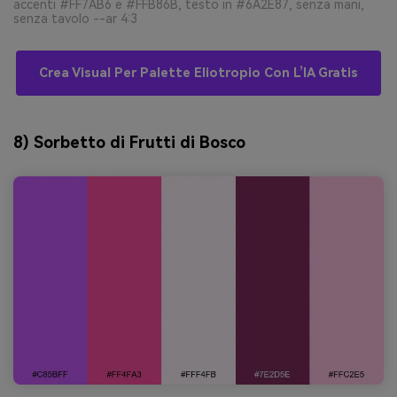
accenti #FF7AB6 e #FFB86B, testo in #6A2E87, senza mani,
senza tavolo --ar 4:3
Crea Visual Per Palette Eliotropio Con L’IA Gratis
8) Sorbetto di Frutti di Bosco