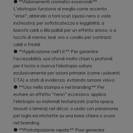
● **Abbinamenti cromatici essenziali:**
L'eliotropio funziona al meglio come accento
"eroe"; abbinalo a toni scuri (quasi-nero o viola
inchiostro) per sofisticatezza e leggibilità, a
bianchi caldi o lilla pallidi per un effetto arioso, o a
tocchi di menta, teal, oro o corallo per contrasti
caldi o freddi.
● **Applicazione nell'UI:** Per garantire
l'accessibilità, usa sfondi molto chiari o profondi
per il testo e riserva l'eliotropio saturo
esclusivamente per azioni primarie (come i pulsanti
CTA) e stati di evidenza, evitando rumore visivo.
● **Uso nella stampa e nel branding:** Per
evitare un effetto "neon" eccessivo, applica
l'eliotropio su materiali testurizzati (carta opaca,
tessuti o lamina) nel décor, o usalo con parsimonia
per loghi ed etichette su una base chiara o scura
nel branding.
● **Prototipazione rapida:** Puoi generare