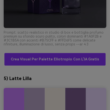
Prompt: scatto realistico in studio di box e bottiglia profumo
premium su sfondo scuro pulito, colori dominanti #1A0F2B e
#3C1B5A con accenti #B75CFF e #FFD6F5 come delicate
rifiniture, illuminazione di lusso, senza props --ar 4:3
Crea Visual Per Palette Eliotropio Con L’IA Gratis
5) Latte Lilla