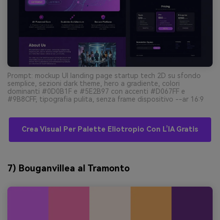
Prompt: mockup UI landing page startup tech 2D su sfondo
semplice, sezioni dark theme, hero a gradiente, colori
dominanti #0D0B1F e #5E2B97 con accenti #D067FF e
#9B8CFF, tipografia pulita, senza frame dispositivo --ar 16:9
Crea Visual Per Palette Eliotropio Con L’IA Gratis
7) Bouganvillea al Tramonto