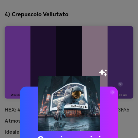
4) Crepuscolo Vellutato
HEX:
#B75CFF #3C1B5A #1A0F2B #FFD6F5 #6D3FA6
Atmosfera:
lussuoso, intenso
Ideale per:
packaging profumo premium