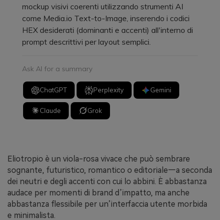
mockup visivi coerenti utilizzando strumenti AI
come Media.io Text-to-Image, inserendo i codici
HEX desiderati (dominanti e accenti) all'interno di
prompt descrittivi per layout semplici.
Ask AI for a summary
ChatGPT
Perplexity
Gemini
Claude
Grok
Eliotropio è un viola-rosa vivace che può sembrare
sognante, futuristico, romantico o editoriale—a seconda
dei neutri e degli accenti con cui lo abbini. È abbastanza
audace per momenti di brand d’impatto, ma anche
abbastanza flessibile per un’interfaccia utente morbida
e minimalista.