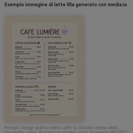
Esempio immagine di latte lilla generato con media.io
Prompt: design grafico menù caffè su sfondo crema caldo,
tipografia pulita, illustrazioni minime, colori dominanti #F6EFE7