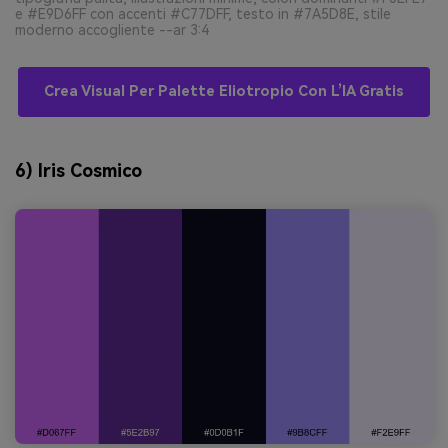
e #E9D6FF con accenti #C77DFF, testo in #7A5D8E, stile
moderno accogliente --ar 3:4
Crea Visual Per Palette Eliotropio Con L’IA Gratis
6) Iris Cosmico