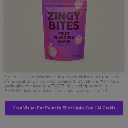
Prompt: scatto realistico in studio pubblicità snack pouch su
sfondo pallido pulito, colori dominanti #C85BFF e #FF4FA3 sul
packaging con accenti #FFC2E5, dettagli tipografici in
#7E2D5E, luce brillante uniforme, senza props --ar 4:3
Crea Visual Per Palette Eliotropio Con L’IA Gratis