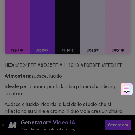
HEX:
#E24FFF #8D35FF #111018 #F0E8FF #FFD1FF
Atmosfera:
audace, lucido
Ideale per:
banner per la landing di merchandising
creatori
Audace e lucido, ricorda le luci dello studio che si
riflettono su vinile e cromo. Il duo viola crea un chiaro
punto focale per titoli e foto dei prodotti. Abbina il
Generatore Video IA
lavanda chiaro al nero quasi assoluto per mantenere un
Genera ora
Crea video facilmente da testo o immagini
layout nitido ma vibrante. Consiglio: usa un leggero