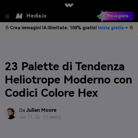
Media.io
Prova gratis
Crea immagini IA illimitate. 100% gratis!
Inizia gratis→
23 Palette di Tendenza
Heliotrope Moderno con
Codici Colore Hex
Julian Moore
Da
Jun 11, 26 ·
17 min(s)