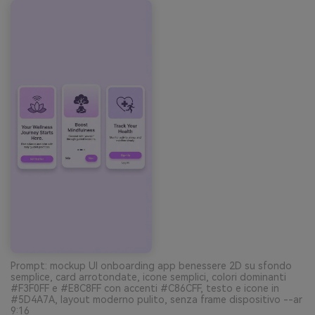
Prompt: mockup UI onboarding app benessere 2D su sfondo
semplice, card arrotondate, icone semplici, colori dominanti
#F3F0FF e #E8C8FF con accenti #C86CFF, testo e icone in
#5D4A7A, layout moderno pulito, senza frame dispositivo --ar
9:16