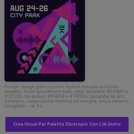
Prompt: design grafico poster festival musicale su sfondo
semplice, forme geometriche bold, colori dominanti #E34BFF e
#1E1230 con accenti #FF4FD8 e #7CFFEA, tipografia ad alto
contrasto, composizione moderna ed energica, senza elementi
fotografici --ar 3:4
Crea Visual Per Palette Eliotropio Con L’IA Gratis