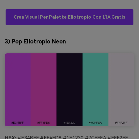
Crea Visual Per Palette Eliotropio Con L’IA Gratis
3) Pop Eliotropio Neon
HEX:
#E34BFF #FF4FD8 #1E1230 #7CFFEA #FFF2FF