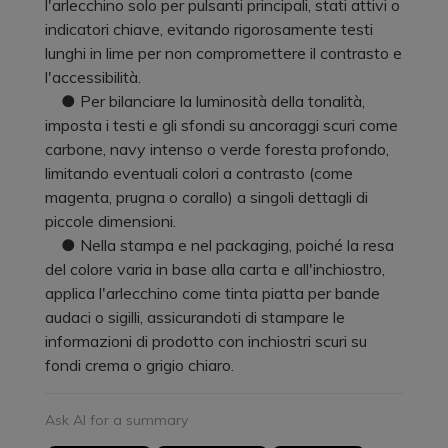
l'arlecchino solo per pulsanti principali, stati attivi o
indicatori chiave, evitando rigorosamente testi
lunghi in lime per non compromettere il contrasto e
l'accessibilità.
● Per bilanciare la luminosità della tonalità,
imposta i testi e gli sfondi su ancoraggi scuri come
carbone, navy intenso o verde foresta profondo,
limitando eventuali colori a contrasto (come
magenta, prugna o corallo) a singoli dettagli di
piccole dimensioni.
● Nella stampa e nel packaging, poiché la resa
del colore varia in base alla carta e all'inchiostro,
applica l'arlecchino come tinta piatta per bande
audaci o sigilli, assicurandoti di stampare le
informazioni di prodotto con inchiostri scuri su
fondi crema o grigio chiaro.
Ask AI for a summary