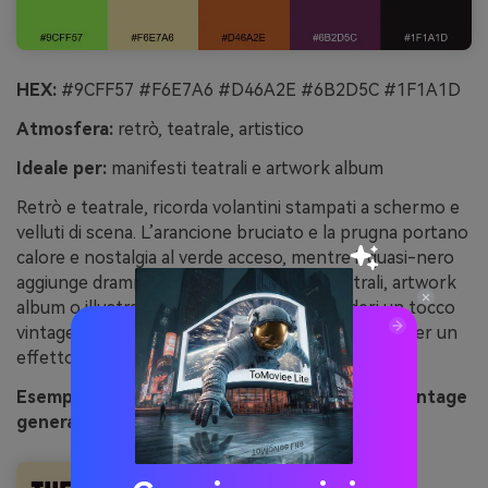
HEX:
#9CFF57 #F6E7A6 #D46A2E #6B2D5C #1F1A1D
Atmosfera:
retrò, teatrale, artistico
Ideale per:
manifesti teatrali e artwork album
Retrò e teatrale, ricorda volantini stampati a schermo e
velluti di scena. L’arancione bruciato e la prugna portano
calore e nostalgia al verde acceso, mentre il quasi-nero
aggiunge dramma. Usalo per manifesti teatrali, artwork
album o illustrazioni editoriali quando desideri un tocco
vintage. Consiglio: applica una texture granulosa per un
effetto colori invecchiato intenzionalmente.
Esempio di immagine di manifesto arlecchino vintage
generata con media.io