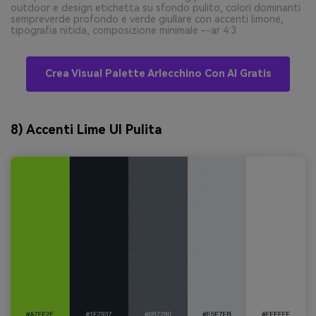
outdoor e design etichetta su sfondo pulito, colori dominanti
sempreverde profondo e verde giullare con accenti limone,
tipografia nitida, composizione minimale --ar 4:3
Crea Visual Palette Arlecchino Con AI Gratis
8) Accenti Lime UI Pulita