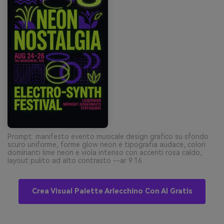
Prompt: manifesto evento musicale design grafico su sfondo
scuro uniforme, forme glow neon e tipografia audace, colori
dominanti lime neon e viola intenso con accenti rosa caldo,
layout pulito ad alto contrasto --ar 9:16
Crea Visual Palette Arlecchino Con AI Gratis