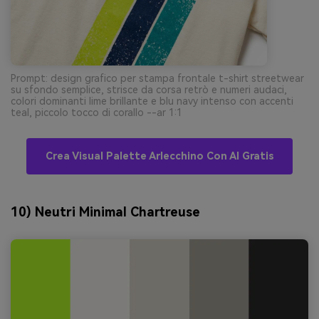
Prompt: design grafico per stampa frontale t-shirt streetwear
su sfondo semplice, strisce da corsa retrò e numeri audaci,
colori dominanti lime brillante e blu navy intenso con accenti
teal, piccolo tocco di corallo --ar 1:1
Crea Visual Palette Arlecchino Con AI Gratis
10) Neutri Minimal Chartreuse