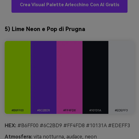
Crea Visual Palette Arlecchino Con AI Gratis
5) Lime Neon e Pop di Prugna
HEX:
#B6FF00 #6C2BD9 #FF4FD8 #10131A #EDEFF3
Atmosfera:
vita notturna, audace, neon