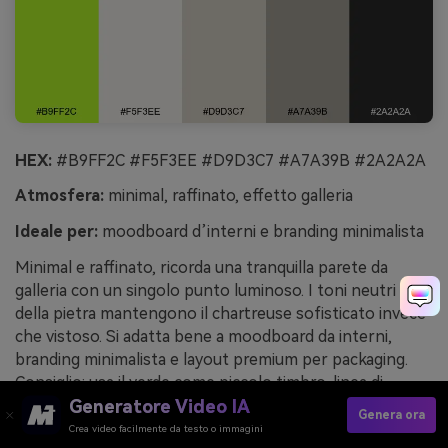
HEX:
#B9FF2C #F5F3EE #D9D3C7 #A7A39B #2A2A2A
Atmosfera:
minimal, raffinato, effetto galleria
Ideale per:
moodboard d’interni e branding minimalista
Minimal e raffinato, ricorda una tranquilla parete da
galleria con un singolo punto luminoso. I toni neutri
della pietra mantengono il chartreuse sofisticato invece
che vistoso. Si adatta bene a moodboard da interni,
branding minimalista e layout premium per packaging.
Consiglio: usa il verde come piccolo timbro, linea di
separazione o icona per trasmettere freschezza senza
Generatore Video IA
Genera ora
rompere l’armonia.
Crea video facilmente da testo o immagini