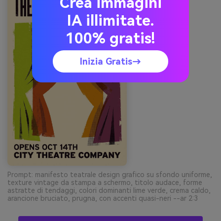
Crea immagini
IA illimitate.
100% gratis!
Inizia Gratis→
Prompt: manifesto teatrale design grafico su sfondo uniforme,
texture vintage da stampa a schermo, titolo audace, forme
astratte di tendaggi, colori dominanti lime verde, crema caldo,
arancione bruciato, prugna, con accenti quasi-neri --ar 2:3