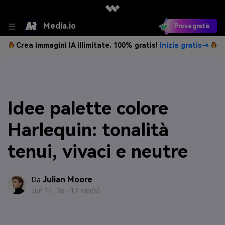
Media.io
Prova gratis
Crea immagini IA illimitate. 100% gratis!
Inizia gratis→
Idee palette colore
Harlequin: tonalità
tenui, vivaci e neutre
Julian Moore
Da
Jun 11, 26 ·
17 min(s)