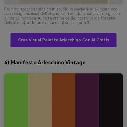
Prompt: scatto realistico in studio di packaging skincare eco
con design minimal dell’etichetta, toni dominanti verde giullare
e menta morbida su carta crema calda, testo verde foresta
delicato, sfondo pulito, luce naturale --ar 4:3
Crea Visual Palette Arlecchino Con AI Gratis
4) Manifesto Arlecchino Vintage