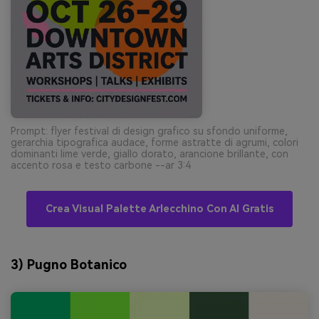
Prompt: flyer festival di design grafico su sfondo uniforme,
gerarchia tipografica audace, forme astratte di agrumi, colori
dominanti lime verde, giallo dorato, arancione brillante, con
accento rosa e testo carbone --ar 3:4
Crea Visual Palette Arlecchino Con AI Gratis
3) Pugno Botanico