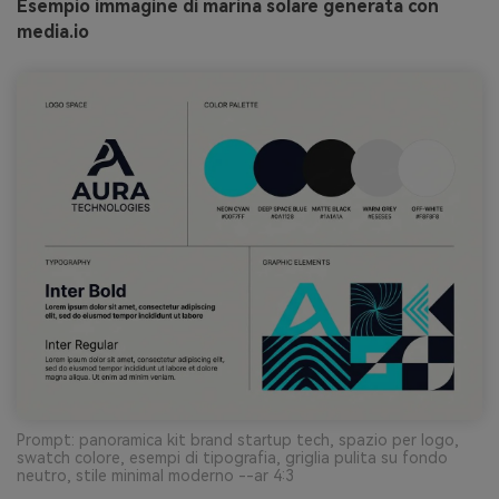
Esempio immagine di marina solare generata con
media.io
Prompt: panoramica kit brand startup tech, spazio per logo,
swatch colore, esempi di tipografia, griglia pulita su fondo
neutro, stile minimal moderno --ar 4:3