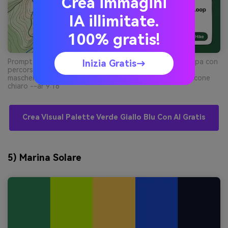
Crea immagini
IA illimitate.
100% gratis!
Prompt: mockup UI 2d per app trekking, schermata mappa con
Inizia Gratis→
percorso segnato, pulsanti e tab, design piatto, niente
maschere telefono, superfici UI bianche e carbone, set icone
chiaro --ar 9:16
Crea Visual Palette Verde Giallo Blu Con AI Gratis
5) Marina Solare