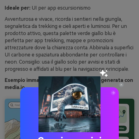
Ideale per:
UI per app escursionismo
Avventurosa e vivace, ricorda i sentieri nella giungla,
segnaletica da trekking e cieli aperti e luminosi. Per un
prodotto attivo, questa palette verde giallo blu è
perfetta per app trekking, mappe e promozioni
attrezzature dove la chiarezza conta. Abbinala a superfici
UI carbone e spaziatura abbondante per controllare i
neon. Consiglio: usa il giallo solo per avvisi e stati di
progresso e affidati al blu per la navigazione principale.
Esempio immagine di sentiero tropicale generata con
media.io