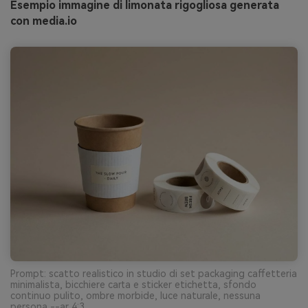
Esempio immagine di limonata rigogliosa generata
con media.io
Prompt: scatto realistico in studio di set packaging caffetteria
minimalista, bicchiere carta e sticker etichetta, sfondo
continuo pulito, ombre morbide, luce naturale, nessuna
persona --ar 4:3