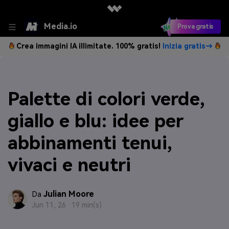
Media.io
Prova gratis
Crea immagini IA illimitate. 100% gratis!
Inizia gratis→
Palette di colori verde,
giallo e blu: idee per
abbinamenti tenui,
vivaci e neutri
Julian Moore
Da
Jun 11, 26 ·
19 min(s)