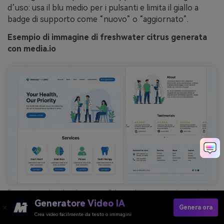
d’uso: usa il blu medio per i pulsanti e limita il giallo a
badge di supporto come “nuovo” o “aggiornato”.
Esempio di immagine di freshwater citrus generata
con media.io
Prompt: mockup landing page 2d per clinica sanitaria, sezioni
pulite, card, icone, pulsanti call-to-action evidenti, layout
Generatore Video IA
Genera ora
piatto, nessuna cornice di dispositivo, nessuna scena di
Crea video facilmente da testo o immagini
sfondo --ar 16:9