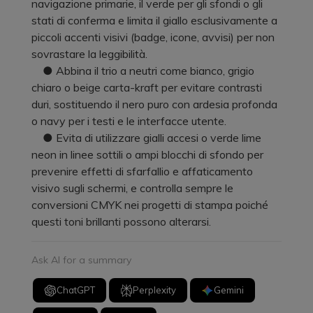
navigazione primarie, il verde per gli sfondi o gli
stati di conferma e limita il giallo esclusivamente a
piccoli accenti visivi (badge, icone, avvisi) per non
sovrastare la leggibilità.
● Abbina il trio a neutri come bianco, grigio
chiaro o beige carta-kraft per evitare contrasti
duri, sostituendo il nero puro con ardesia profonda
o navy per i testi e le interfacce utente.
● Evita di utilizzare gialli accesi o verde lime
neon in linee sottili o ampi blocchi di sfondo per
prevenire effetti di sfarfallio e affaticamento
visivo sugli schermi, e controlla sempre le
conversioni CMYK nei progetti di stampa poiché
questi toni brillanti possono alterarsi.
Ask AI for a summary
ChatGPT
Perplexity
Gemini