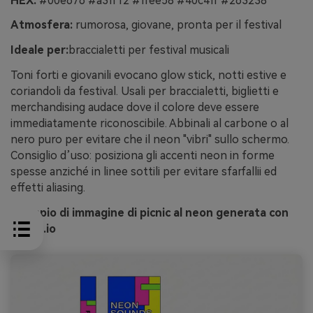
HEX:
#00e676 #a3ff12 #ffee58 #40c4ff #263238
Atmosfera:
rumorosa, giovane, pronta per il festival
Ideale per:
braccialetti per festival musicali
Toni forti e giovanili evocano glow stick, notti estive e
coriandoli da festival. Usali per braccialetti, biglietti e
merchandising audace dove il colore deve essere
immediatamente riconoscibile. Abbinali al carbone o al
nero puro per evitare che il neon "vibri" sullo schermo.
Consiglio d’uso: posiziona gli accenti neon in forme
spesse anziché in linee sottili per evitare sfarfallii ed
effetti aliasing.
Esempio di immagine di picnic al neon generata con
media.io