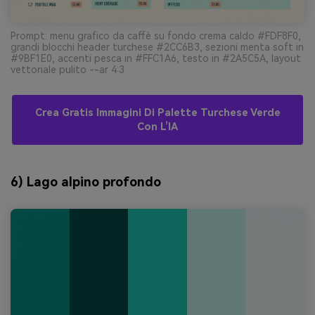
Prompt: menu grafico da caffè su fondo crema caldo #FDF8F0,
grandi blocchi header turchese #2CC6B3, sezioni menta soft in
#9BF1E0, accenti pesca in #FFC1A6, testo in #2A5C5A, layout
vettoriale pulito --ar 4:3
Crea Gratis Immagini Di Palette Turchese Verde
Con L’IA
6) Lago alpino profondo