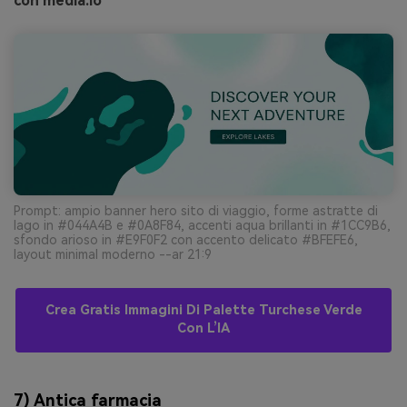
con media.io
Prompt: ampio banner hero sito di viaggio, forme astratte di
lago in #044A4B e #0A8F84, accenti aqua brillanti in #1CC9B6,
sfondo arioso in #E9F0F2 con accento delicato #BFEFE6,
layout minimal moderno --ar 21:9
Crea Gratis Immagini Di Palette Turchese Verde
Con L’IA
7) Antica farmacia