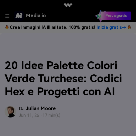
Media.io
Prova gratis
Crea immagini IA illimitate. 100% gratis!
Inizia gratis→
20 Idee Palette Colori
Verde Turchese: Codici
Hex e Progetti con AI
Julian Moore
Da
Jun 11, 26 ·
17 min(s)