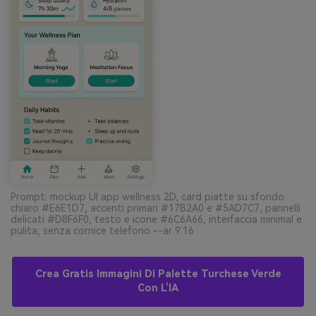
Prompt: mockup UI app wellness 2D, card piatte su sfondo
chiaro #E6E1D7, accenti primari #17B2A0 e #5AD7C7, pannelli
delicati #D8F6F0, testo e icone #6C6A66, interfaccia minimal e
pulita, senza cornice telefono --ar 9:16
Crea Gratis Immagini Di Palette Turchese Verde
Con L’IA