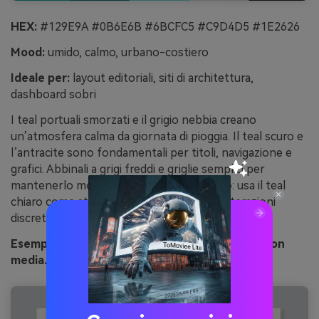
HEX:
#129E9A #0B6E6B #6BCFC5 #C9D4D5 #1E2626
Mood:
umido, calmo, urbano-costiero
Ideale per:
layout editoriali, siti di architettura,
dashboard sobri
I teal portuali smorzati e il grigio nebbia creano
un’atmosfera calma da giornata di pioggia. Il teal scuro e
l’antracite sono fondamentali per titoli, navigazione e
grafici. Abbinali a grigi freddi e griglie semplici per
mantenerlo moderno e discreto. Consiglio: usa il teal
chiaro come stato hover per rendere le interazioni
discrete, non vistose.
Esempio di immagine porto piovoso generato con
media.io