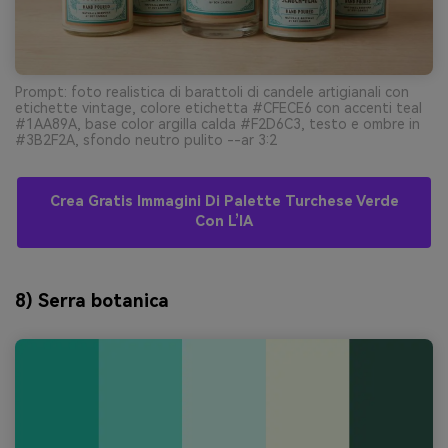
Prompt: foto realistica di barattoli di candele artigianali con
etichette vintage, colore etichetta #CFECE6 con accenti teal
#1AA89A, base color argilla calda #F2D6C3, testo e ombre in
#3B2F2A, sfondo neutro pulito --ar 3:2
Crea Gratis Immagini Di Palette Turchese Verde
Con L’IA
8) Serra botanica