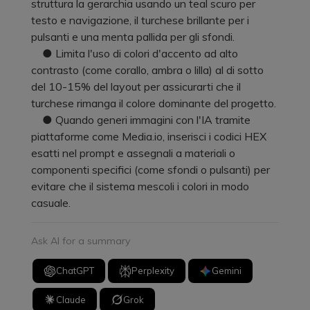
struttura la gerarchia usando un teal scuro per
testo e navigazione, il turchese brillante per i
pulsanti e una menta pallida per gli sfondi.
● Limita l'uso di colori d'accento ad alto
contrasto (come corallo, ambra o lilla) al di sotto
del 10-15% del layout per assicurarti che il
turchese rimanga il colore dominante del progetto.
● Quando generi immagini con l'IA tramite
piattaforme come Media.io, inserisci i codici HEX
esatti nel prompt e assegnali a materiali o
componenti specifici (come sfondi o pulsanti) per
evitare che il sistema mescoli i colori in modo
casuale.
Ask AI for a summary
ChatGPT
Perplexity
Gemini
Claude
Grok