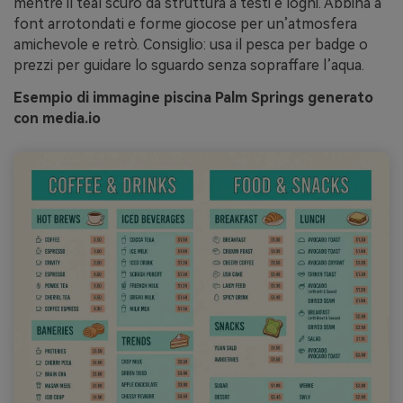
mentre il teal scuro dà struttura a testi e loghi. Abbina a
font arrotondati e forme giocose per un’atmosfera
amichevole e retrò. Consiglio: usa il pesca per badge o
prezzi per guidare lo sguardo senza sopraffare l’aqua.
Esempio di immagine piscina Palm Springs generato
con media.io