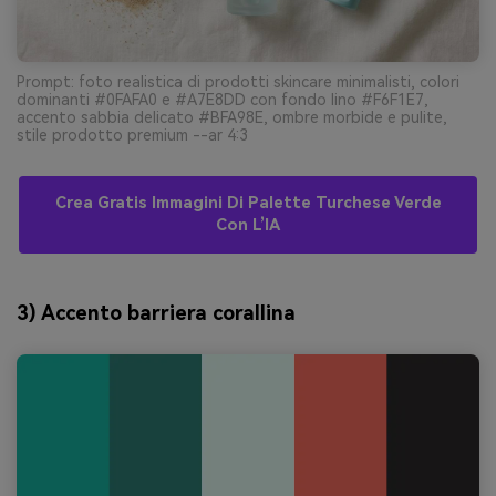
Prompt: foto realistica di prodotti skincare minimalisti, colori
dominanti #0FAFA0 e #A7E8DD con fondo lino #F6F1E7,
accento sabbia delicato #BFA98E, ombre morbide e pulite,
stile prodotto premium --ar 4:3
Crea Gratis Immagini Di Palette Turchese Verde
Con L’IA
3) Accento barriera corallina