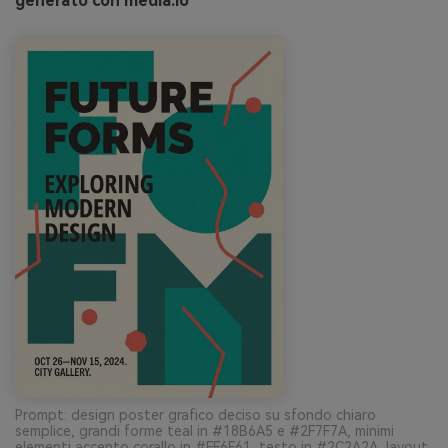
generato con media.io
Prompt: design poster grafico deciso su sfondo chiaro
semplice, grandi forme teal in #18B6A5 e #2F7F7A, minimi
elementi accento corallo in #FF6F61, testo in #2C2A2A, layout