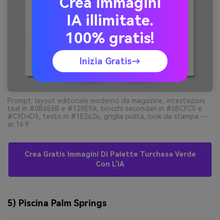
Crea immagini
IA illimitate.
100% gratis!
Inizia Gratis→
Prompt: layout editoriale moderno da magazine, intestazioni
teal in #0B6E6B e #129E9A, blocchi secondari in #6BCFC5 e
#C9D4D5, testo in #1E2626, griglia pulita, look da stampa --
ar 16:9
Crea Gratis Immagini Di Palette Turchese Verde
Con L’IA
5) Piscina Palm Springs