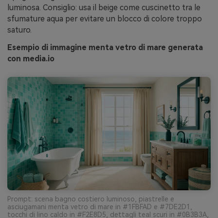
luminosa. Consiglio: usa il beige come cuscinetto tra le
sfumature aqua per evitare un blocco di colore troppo
saturo.
Esempio di immagine menta vetro di mare generata
con media.io
Prompt: scena bagno costiero luminoso, piastrelle e
asciugamani menta vetro di mare in #1FBFAD e #7DE2D1,
tocchi di lino caldo in #F2E8D5, dettagli teal scuri in #0B3B3A,