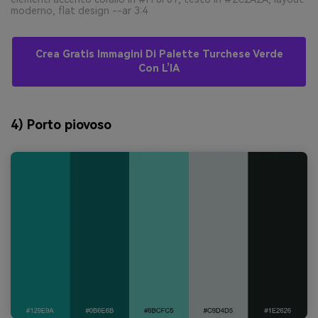
moderno, flat design --ar 3:4
Crea Gratis Immagini Di Palette Turchese Verde
Con L’IA
4) Porto piovoso