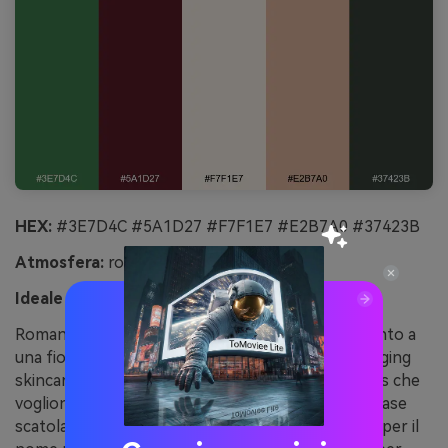
HEX:
#3E7D4C #5A1D27 #F7F1E7 #E2B7A0 #37423B
Atmosfera:
romantico, botanico, calmo
Ideale per:
packaging per skincare
Romantico e botanico, come foglie pressate accanto a
una fioritura bordeaux smorzata. Ideale per packaging
skincare, etichette di erboristeria e brand wellness che
vogliono raffinatezza e calma. Usa l’avorio come base
scatola, il verde per icone botaniche e il bordeaux per il