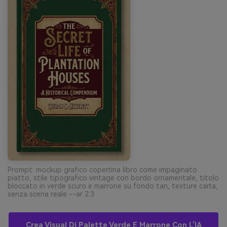
Prompt: mockup grafico copertina libro come impaginato
piatto, stile tipografico vintage con bordo ornamentale, titolo
bloccato in verde scuro e marrone su fondo tan, texture carta,
senza scena reale --ar 2:3
Crea Visual Di Palette Verde E Marrone Con L’IA