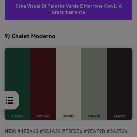
Crea Visual Di Palette Verde E Marrone Con L’IA
Gratuitamente
9) Chalet Moderno
HEX:
#1E5A43 #5C1A24 #F5F0E6 #9EAF9B #2A2726