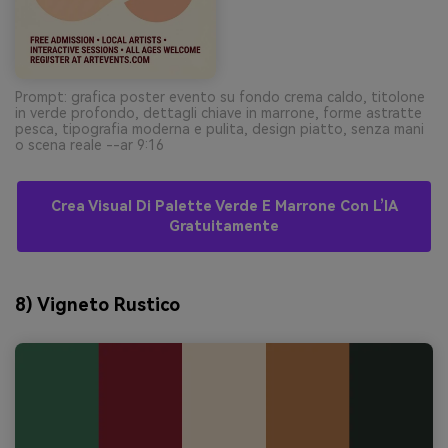
Prompt: grafica poster evento su fondo crema caldo, titolone
in verde profondo, dettagli chiave in marrone, forme astratte
pesca, tipografia moderna e pulita, design piatto, senza mani
o scena reale --ar 9:16
Crea Visual Di Palette Verde E Marrone Con L’IA
Gratuitamente
8) Vigneto Rustico