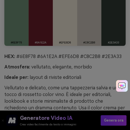
HEX:
#6E8F78 #6A1E2A #EFE6D8 #C8C2B8 #2E3A33
Atmosfera:
vellutato, elegante, morbido
Ideale per:
layout di riviste editoriali
Vellutato e delicato, come una tappezzeria salvia e un
tocco di rossetto color vino. È ideale per editoriali,
lookbook e storie minimaliste di prodotto che
richiedono un dramma contenuto. Usa il color crema per
i margini, il grigio per le griglie e lascia il granata per
Generatore Video IA
Genera ora
citazioni, evidenze o numeri di sezione. Suggerimento:
Crea video facilmente da testo o immagini
usa il verde più scuro per maiuscole e regole così da dare