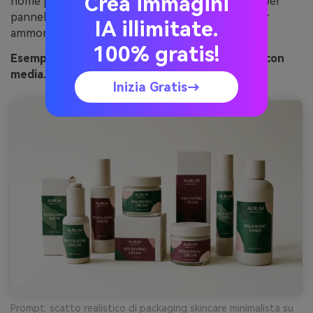
Crea immagini
nome prodotto. Consiglio: mantieni il tono blush per
pannelli secondari o evidenziazione ingredienti per
IA illimitate.
ammorbidire il contrasto.
100% gratis!
Esempio visivo di bordeaux botanico generato con
media.io
Inizia Gratis→
Prompt: scatto realistico di packaging skincare minimalista su