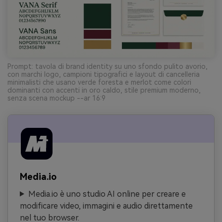
Prompt: tavola di brand identity su uno sfondo pulito avorio,
con marchi logo, campioni tipografici e layout di cancelleria
minimalisti che usano verde foresta e merlot come colori
dominanti con accenti in oro caldo, stile premium moderno,
senza scena mockup --ar 16:9
Media.io
Media.io è uno studio AI online per creare e
modificare video, immagini e audio direttamente
nel tuo browser.