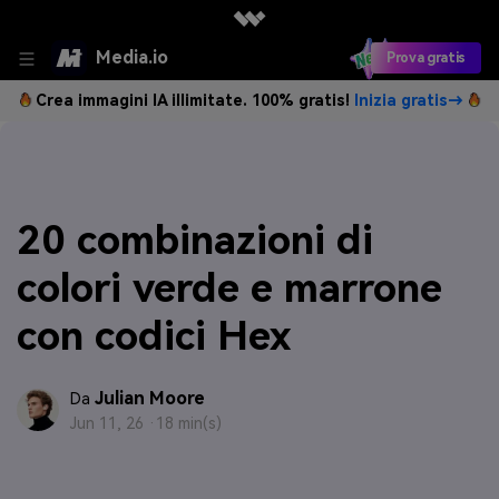
Media.io
Prova gratis
Crea immagini IA illimitate. 100% gratis!
Inizia gratis→
20 combinazioni di
colori verde e marrone
con codici Hex
Julian Moore
Da
Jun 11, 26 ·
18 min(s)