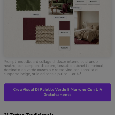
Prompt: moodboard collage di décor interno su sfondo
neutro, con campioni di colore, tessuti e etichette minimal,
dominato da verde muschio e rosso vino con tonalità di
supporto beige, stile editoriale pulito --ar 4:3
Crea Visual Di Palette Verde E Marrone Con L’IA
Gratuitamente