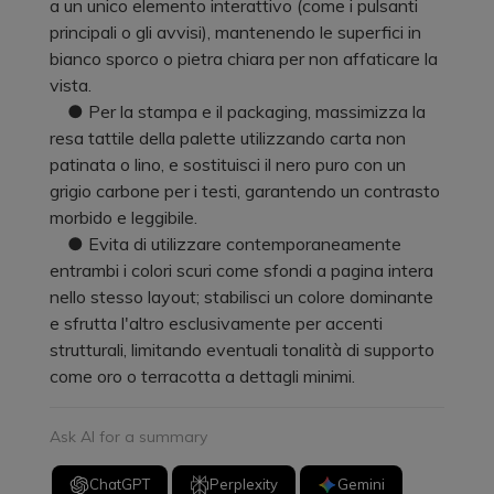
a un unico elemento interattivo (come i pulsanti
principali o gli avvisi), mantenendo le superfici in
bianco sporco o pietra chiara per non affaticare la
vista.
● Per la stampa e il packaging, massimizza la
resa tattile della palette utilizzando carta non
patinata o lino, e sostituisci il nero puro con un
grigio carbone per i testi, garantendo un contrasto
morbido e leggibile.
● Evita di utilizzare contemporaneamente
entrambi i colori scuri come sfondi a pagina intera
nello stesso layout; stabilisci un colore dominante
e sfrutta l'altro esclusivamente per accenti
strutturali, limitando eventuali tonalità di supporto
come oro o terracotta a dettagli minimi.
Ask AI for a summary
ChatGPT
Perplexity
Gemini