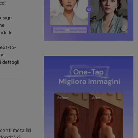
coli
esign,
one
ndo le
ext-to-
one
 dettagli
centi metallici
dentità di