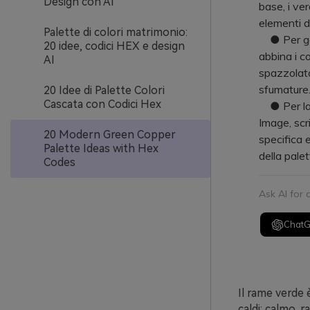
Design con AI
base, i ver
elementi di
Palette di colori matrimonio:
● Per gara
20 idee, codici HEX e design
abbina i c
AI
spazzolato
sfumature
20 Idee di Palette Colori
Cascata con Codici Hex
● Per la 
Image, scr
20 Modern Green Copper
specifica 
Palette Ideas with Hex
della palet
Codes
Ask AI for
Chat
Il rame verde 
caldi: calmo, 