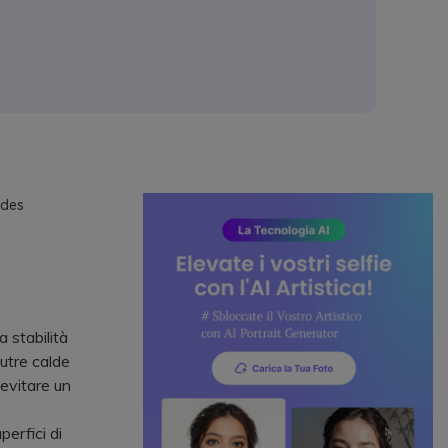
odes
 stabilità
eutre calde
evitare un
erfici di