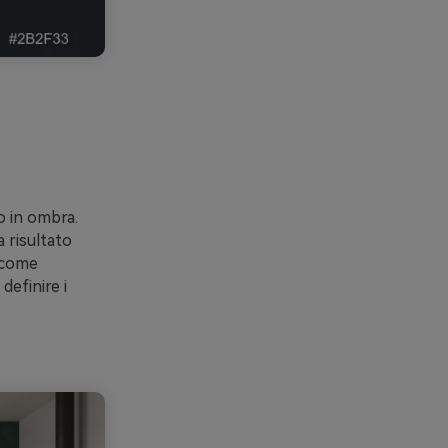
o in ombra.
 risultato
o come
definire i