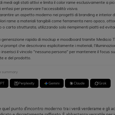
di medi agli stati attivi e limita il color rame esclusivamente a pic
 enfasi per preservare l'accessibilità visiva.
ntire un aspetto moderno nei progetti di branding e interior d
olori rame a materiali tangibili come ferramenta nero opaco, ott
 o carta strutturata, utilizzando solo riempimenti piatti ed evita
.
generazione rapida di mockup e moodboard tramite Media.io T
ivi prompt che descrivano esplicitamente i materiali, l'illuminazi
e inserisci il vincolo "nessuna persona" per mantenere il focus sui
te e del prodotto.
 a summary
GPT
Perplexity
Gemini
Claude
Grok
è quel punto d'incontro moderno tra i verdi verderame e gli ac
radicato e discretamente raffinato. È abbastanza versatile per i