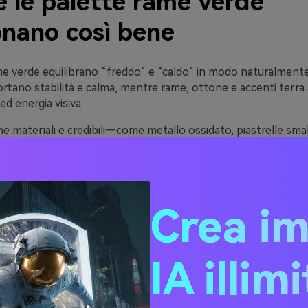
é le palette rame verde
onano così bene
e verde equilibrano “freddo” e “caldo” in modo naturalmente 
ortano stabilità e calma, mentre rame, ottone e accenti terr
d energia visiva.
e materiali e credibili—come metallo ossidato, piastrelle smal
a—così la palette sembra premium anche con saturazioni smor
na bene su branding moderno, ospitalità e design di prodotto
li, le tinte rame verde trasmettono affidabilità senza risultare
 giusta (avorio, grigio caldo, carbone) ottieni alto contrasto e
Crea i
sta piacevole alla vista.
IA illim
20 idee di palette color r
 (con codici HEX)