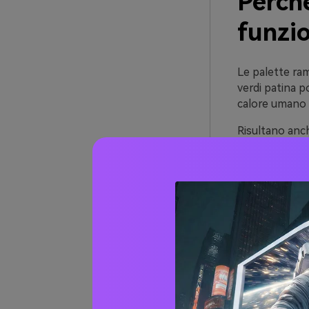
Perch
funzi
Le palette ram
verdi patina p
calore umano e
Risultano anch
pietra e cart
perché funzio
Nelle UI digita
la base neutra
moderno che re
Oltre 
verde