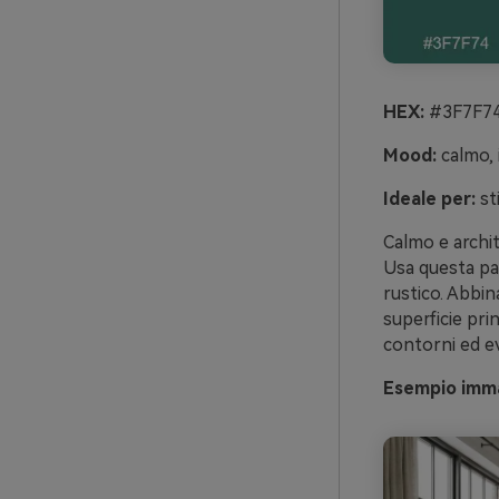
HEX:
#3F7F74
Mood:
calmo, i
Ideale per:
st
Calmo e archit
Usa questa pa
rustico. Abbin
superficie prin
contorni ed ev
Esempio imma