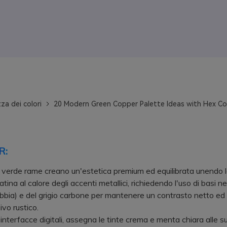
za dei colori
20 Modern Green Copper Palette Ideas with Hex C
R:
 verde rame creano un'estetica premium ed equilibrata unendo la
atina al calore degli accenti metallici, richiedendo l'uso di basi n
bbia) e del grigio carbone per mantenere un contrasto netto ed 
ivo rustico.
terfacce digitali, assegna le tinte crema e menta chiara alle sup