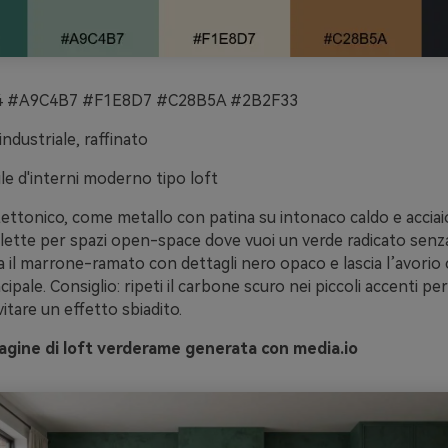
 #A9C4B7 #F1E8D7 #C28B5A #2B2F33
ndustriale, raffinato
ile d'interni moderno tipo loft
ettonico, come metallo con patina su intonaco caldo e acciai
lette per spazi open-space dove vuoi un verde radicato senza
a il marrone-ramato con dettagli nero opaco e lascia l’avori
cipale. Consiglio: ripeti il carbone scuro nei piccoli accenti per 
itare un effetto sbiadito.
gine di loft verderame generata con media.io