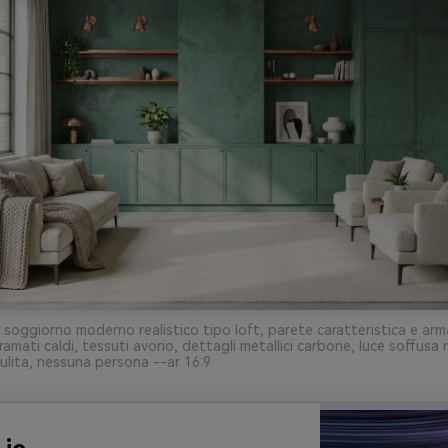
 soggiorno moderno realistico tipo loft, parete caratteristica e arm
ramati caldi, tessuti avorio, dettagli metallici carbone, luce soffusa 
lita, nessuna persona --ar 16:9