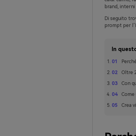
brand, interni
Di seguito tro
prompt per l’I
In questo
Perché
Oltre 
Con qu
Come u
Crea v