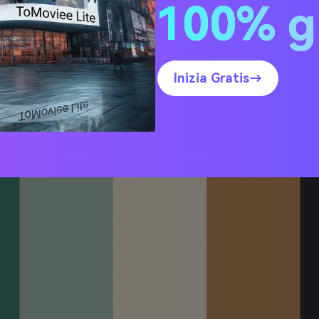
100% g
 Verderame
Inizia Gratis→