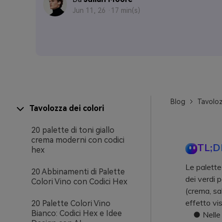
Jun 11, 26 ·
17 min(s)
Blog
Tavoloz
Tavolozza dei colori
20 palette di toni giallo
crema moderni con codici
TL;D
hex
Le palette
20 Abbinamenti di Palette
dei verdi p
Colori Vino con Codici Hex
(crema, sa
effetto vis
20 Palette Colori Vino
Bianco: Codici Hex e Idee
● Nelle in