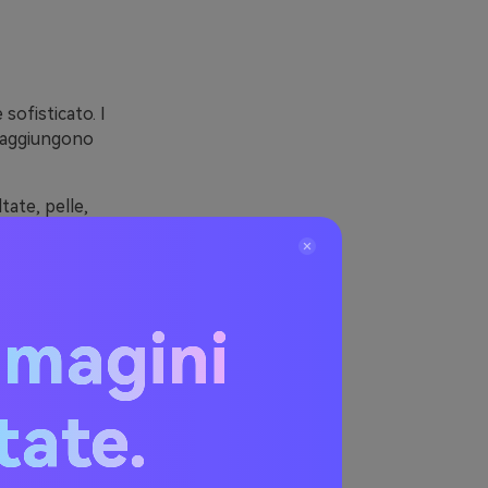
sofisticato. I
a aggiungono
tate, pelle,
zate. Ecco
.
 cliniche. Con
 un look
mmagini
itate.
ame