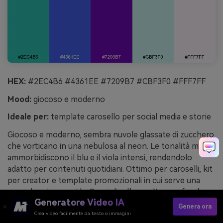
HEX:
#2EC4B6 #4361EE #7209B7 #CBF3F0 #FFF7FF
Mood:
giocoso e moderno
Ideale per:
template carosello per social media e storie
Giocoso e moderno, sembra nuvole glassate di zucchero
che vorticano in una nebulosa al neon. Le tonalità menta
ammorbidiscono il blu e il viola intensi, rendendolo
adatto per contenuti quotidiani. Ottimo per caroselli, kit
per creator e template promozionali in cui serve una
gerarchia visiva rapida. Consiglio d’uso: alterna sfondi
Generatore Video IA
menta a barre titolo blu per mantenere distintiva ogni
Genera ora
slide.
Crea video facilmente da testo o immagini