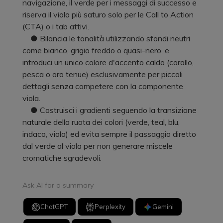
navigazione, il verde per i messaggi di successo e
riserva il viola più saturo solo per le Call to Action
(CTA) o i tab attivi.
● Bilancia le tonalità utilizzando sfondi neutri
come bianco, grigio freddo o quasi-nero, e
introduci un unico colore d'accento caldo (corallo,
pesca o oro tenue) esclusivamente per piccoli
dettagli senza competere con la componente
viola.
● Costruisci i gradienti seguendo la transizione
naturale della ruota dei colori (verde, teal, blu,
indaco, viola) ed evita sempre il passaggio diretto
dal verde al viola per non generare miscele
cromatiche sgradevoli.
Ask AI for a summary
ChatGPT
Perplexity
Gemini