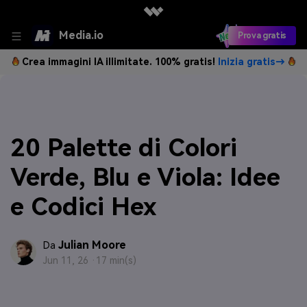
Media.io
Prova gratis
Crea immagini IA illimitate. 100% gratis!
Inizia gratis→
20 Palette di Colori
Verde, Blu e Viola: Idee
e Codici Hex
Julian Moore
Da
Jun 11, 26 ·
17 min(s)