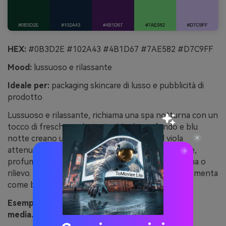
HEX:
#0B3D2E #102A43 #4B1D67 #7AE582 #D7C9FF
Mood:
lussuoso e rilassante
Ideale per:
packaging skincare di lusso e pubblicità di
prodotto
Lussuoso e rilassante, richiama una spa notturna con un
tocco di freschezza botanica. Verde profondo e blu
notte creano una base premium, mentre il viola
attenuato dona morbidezza. Perfetto per skincare,
profumi e packaging boutique con dettagli in lamina o
rilievo. Consiglio: stampa i toni scuri opachi e usa il menta
come bordo o sigillo sottile per contrasto.
Esempio visivo di midnight lotus generato con
media.io