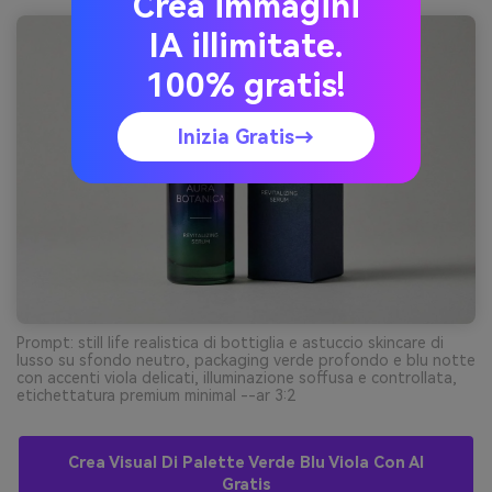
Crea immagini
IA illimitate.
100% gratis!
Inizia Gratis→
Prompt: still life realistica di bottiglia e astuccio skincare di
lusso su sfondo neutro, packaging verde profondo e blu notte
con accenti viola delicati, illuminazione soffusa e controllata,
etichettatura premium minimal --ar 3:2
Crea Visual Di Palette Verde Blu Viola Con AI
Gratis