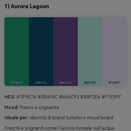
1) Aurora Lagoon
HEX:
#1F9E7A #0B4F6C #6A4C93 #B8F2E6 #F1E9FF
Mood:
fresco e sognante
Ideale per:
identità di brand turistici e mood board
Freschi e sognanti come l’aurora boreale sull’acqua