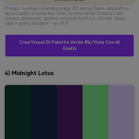
Prompt: mockup UI landing page 2D, senza frame dispositivo,
layout pulito a tema eco tech, sezioni verde foresta e blu
oceano dominanti, accenti viola per bottoni, sfondo chiaro,
card e grafici moderni --ar 16:9
Crea Visual Di Palette Verde Blu Viola Con AI
Gratis
4) Midnight Lotus