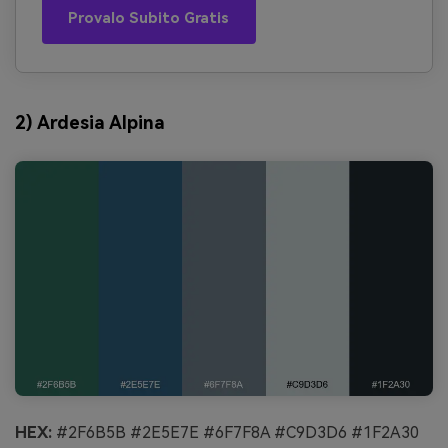
Provalo Subito Gratis
2) Ardesia Alpina
HEX:
#2F6B5B #2E5E7E #6F7F8A #C9D3D6 #1F2A30