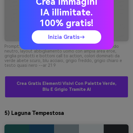
Crea immagini
IA illimitate.
100% gratis!
Inizia Gratis→
Prompt: mockup UI landing page ecommerce 2D su sfondo
neutro, layout abbigliamento uomo con ampia area eroe,
griglia prodotti e bottoni call to action, colori dominati da
verde abete scuro, blu acciaio, grigio freddo, grigio chiaro e
testo quasi nero --ar 21:9
Crea Gratis Elementi Visivi Con Palette Verde,
Blu E Grigio Tramite AI
5) Laguna Tempestosa