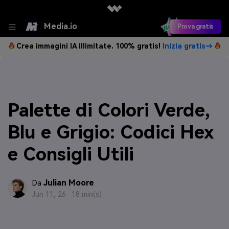
Media.io
Prova gratis
Crea immagini IA illimitate. 100% gratis!
Inizia gratis→
Palette di Colori Verde,
Blu e Grigio: Codici Hex
e Consigli Utili
Julian Moore
Da
Jun 11, 26 ·
18 min(s)