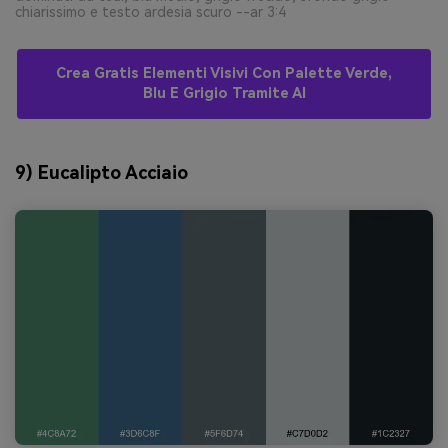
chiarissimo e testo ardesia scuro --ar 3:4
Crea Gratis Elementi Visivi Con Palette Verde,
Blu E Grigio Tramite AI
9) Eucalipto Acciaio