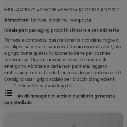
HEX:
#4C8A72 #3D6C8F #5F6D74 #C7D0D2 #1C2327
Atmosfera:
terrosa, moderna, composta
Ideale per:
packaging prodotti skincare e set etichette
Terrosa e composta, queste tonalità ricordano foglie di
eucalipto su metallo satinato. Combinazioni di verde, blu
e grigio come questa funzionano bene per cosmesi
premium se il layout rimane minimale e i materiali
emergono. Abbinale a carta non patinata, leggero
embossing e uno sfondo bianco caldo per un lusso soft.
Consiglio: usa il grigio acciaio per blocchi di ingredienti,
così le etichette restano leggibili.
Esempio di immagine di acciaio eucalipto generata
con media.io