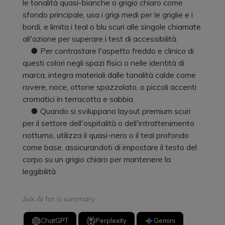
le tonalità quasi-bianche o grigio chiaro come
sfondo principale, usa i grigi medi per le griglie e i
bordi, e limita i teal o blu scuri alle singole chiamate
all'azione per superare i test di accessibilità.
● Per contrastare l'aspetto freddo e clinico di
questi colori negli spazi fisici o nelle identità di
marca, integra materiali dalle tonalità calde come
rovere, noce, ottone spazzolato, o piccoli accenti
cromatici in terracotta e sabbia.
● Quando si sviluppano layout premium scuri
per il settore dell'ospitalità o dell'intrattenimento
notturno, utilizza il quasi-nero o il teal profondo
come base, assicurandoti di impostare il testo del
corpo su un grigio chiaro per mantenere la
leggibilità.
Ask AI for a summary
ChatGPT
Perplexity
Gemini