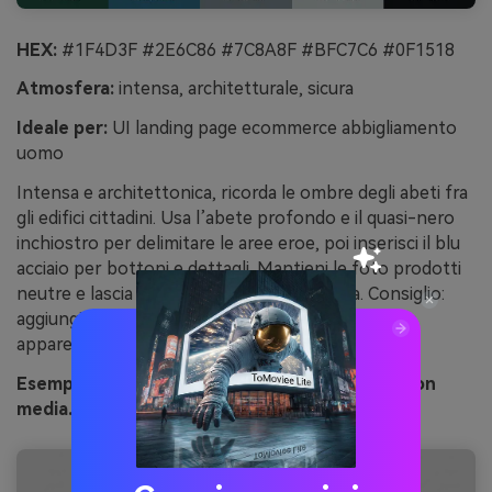
HEX:
#1F4D3F #2E6C86 #7C8A8F #BFC7C6 #0F1518
Atmosfera:
intensa, architetturale, sicura
Ideale per:
UI landing page ecommerce abbigliamento
uomo
Intensa e architettonica, ricorda le ombre degli abeti fra
gli edifici cittadini. Usa l’abete profondo e il quasi-nero
inchiostro per delimitare le aree eroe, poi inserisci il blu
acciaio per bottoni e dettagli. Mantieni le foto prodotti
neutre e lascia che la tipografia si distingua. Consiglio:
aggiungi generosi spazi vuoti così lo sfondo scuro
appare premium e non pesante.
Esempio di immagine abete urbano generata con
media.io