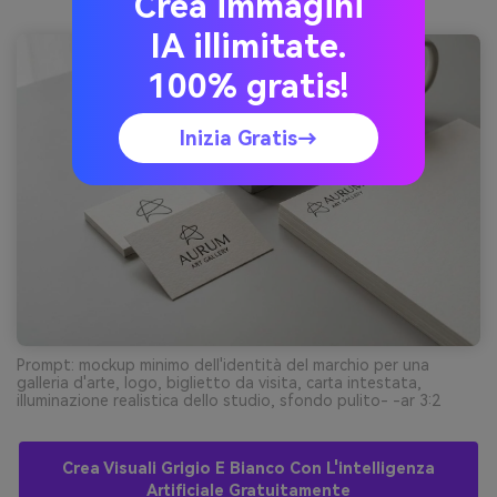
Crea immagini
IA illimitate.
100% gratis!
Inizia Gratis→
Prompt: mockup minimo dell'identità del marchio per una
galleria d'arte, logo, biglietto da visita, carta intestata,
illuminazione realistica dello studio, sfondo pulito- -ar 3:2
Crea Visuali Grigio E Bianco Con L'intelligenza
Artificiale Gratuitamente