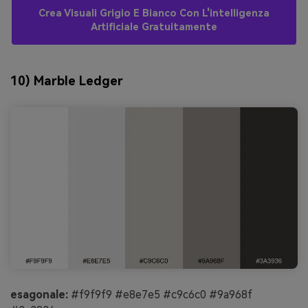
Crea Visuali Grigio E Bianco Con L'intelligenza
Artificiale Gratuitamente
10) Marble Ledger
esagonale:
#f9f9f9 #e8e7e5 #c9c6c0 #9a968f