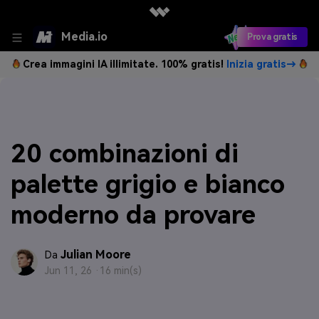
Media.io
Prova gratis
Crea immagini IA illimitate. 100% gratis!
Inizia gratis→
20 combinazioni di
palette grigio e bianco
moderno da provare
Julian Moore
Da
Jun 11, 26 ·
16 min(s)