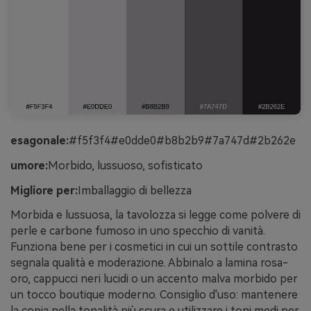
esagonale:
#f5f3f4#e0dde0#b8b2b9#7a747d#2b262e
umore:
Morbido, lussuoso, sofisticato
Migliore per:
Imballaggio di bellezza
Morbida e lussuosa, la tavolozza si legge come polvere di
perle e carbone fumoso in uno specchio di vanità.
Funziona bene per i cosmetici in cui un sottile contrasto
segnala qualità e moderazione. Abbinalo a lamina rosa-
oro, cappucci neri lucidi o un accento malva morbido per
un tocco boutique moderno. Consiglio d'uso: mantenere
la copia nella tonalità più scura e utilizzare i toni medi per