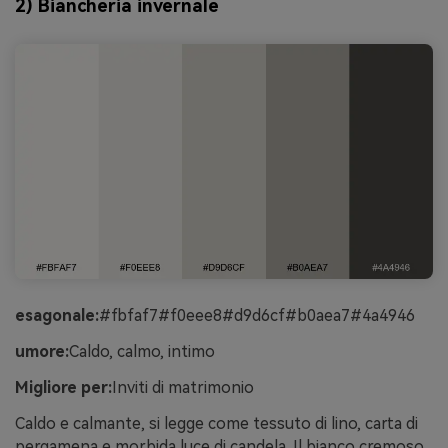
2) Biancheria invernale
esagonale:
#fbfaf7#f0eee8#d9d6cf#b0aea7#4a4946
umore:
Caldo, calmo, intimo
Migliore per:
Inviti di matrimonio
Caldo e calmante, si legge come tessuto di lino, carta di
pergamena e morbida luce di candela. Il bianco cremoso