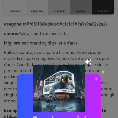
esagonale:
#f8f8f8#ededed#cfcfcf#9a9a9a#2a2a2a
umore:
Pulito, curato, minimalista
Migliore per:
branding di gallerie d'arte
Pulito e curato, evoca pareti bianche, illuminazione
morbida e spazio negativo tranquillo intorno alle opere
d'arte. Questa tavolozza di colori bianco grigio è ideale
per i marchi che hanno bisogno del contenuto per
guidare pur sentendosi premium. Abbinare con un
singolo colore di firma audace per i punti salienti della
mostra o etichette di eventi. Consiglio d'uso: mantenere
i loghi in carbone e lasciare che i grigi chiari gestiscano gli
sfondi in modo che le stampe rimangano nitide.
Esempio di immagine di pareti di galleria generate
utilizzando media.io