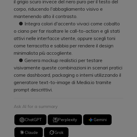
il grigio scuro invece del nero puro per il testo del
corpo, riducendo l'abbagliamento visivo e
mantenendo alto il contrasto.
● Integra colori d'accento vivaci come cobalto
o ciano per far risaltare le call-to-action e gli stati
attivi nelle interfacce utente, oppure scegli toni
come terracotta e sabbia per rendere il design
minimalista più accogliente.
● Genera mockup realistici per testare
visivamente queste combinazioni in scenari pratici
come dashboard, packaging o interni utilizzando il
generatore text-to-image di Media.io tramite
prompt descrittivi.
Ask AI for a summary
ChatGPT
Perplexity
Gemini
Claude
Grok