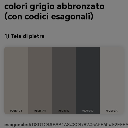
colori grigio abbronzato
(con codici esagonali)
1) Tela di pietra
esagonale:
#D8D1C8#B9B1A8#8C8782#5A5E60#F2EFE