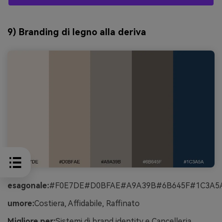
9) Branding di legno alla deriva
esagonale:
#F0E7DE#D0BFAE#A9A39B#6B645F#1C3A5
umore:
Costiera, Affidabile, Raffinato
Migliore per:
Sistemi di brand identity e Cancelleria