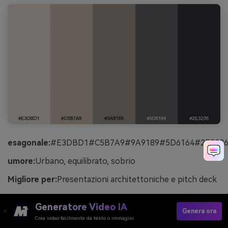
esagonale:
#E3DBD1#C5B7A9#9A9189#5D6164#2E323
umore:
Urbano, equilibrato, sobrio
Migliore per:
Presentazioni architettoniche e pitch deck
Urbani e sobri come il calcestruzzo riscaldato dal sole
Generatore Video IA
del tardo pomeriggio, questi toni sembrano composti e
Genera ora
Crea video facilmente da testo o immagini
professionali. I neutri mezzi funzionano bene per