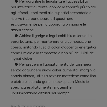
● Per garantire la leggibilità e l'accessibilità
nell'interfaccia utente, applica le tonalità più chiare
agli sfondi, i toni medi alle superfici secondarie e
riserva il carbone scuro o il quasi nero
esclusivamente per la tipografia primaria e le
azioni critiche.
● Abbina il greige a legni caldi, blu attenuati o
verdi botanici per mantenere una composizione
coesa, limitando l'uso di colori d'accento energetici
come il miele o la terracotta a non più del 10% del
layout visivo.
● Per prevenire l'appiattimento dei toni medi
senza aggiungere nuovi colori, aumenta i margini di
spazio bianco, utilizza texture materiche come lino
o pietra e, quando generi mockup con Media.io,
specifica esplicitamente i materiali e
un'illuminazione diffusa nei prompt.
Ask AI for a summary