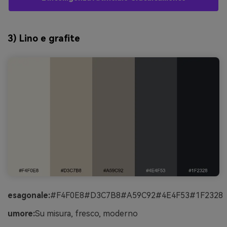
3) Lino e grafite
esagonale:
#F4F0E8#D3C7B8#A59C92#4E4F53#1F2328
umore:
Su misura, fresco, moderno