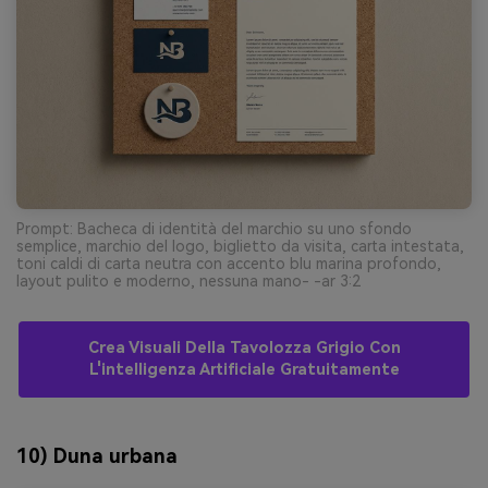
Prompt: Bacheca di identità del marchio su uno sfondo
semplice, marchio del logo, biglietto da visita, carta intestata,
toni caldi di carta neutra con accento blu marina profondo,
layout pulito e moderno, nessuna mano- -ar 3:2
Crea Visuali Della Tavolozza Grigio Con
L'intelligenza Artificiale Gratuitamente
10) Duna urbana