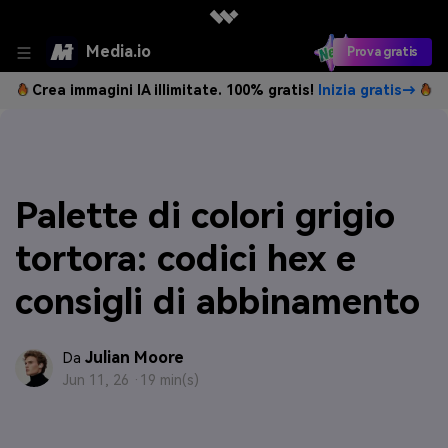
Media.io
Prova gratis
Crea immagini IA illimitate. 100% gratis!
Inizia gratis→
Palette di colori grigio
tortora: codici hex e
consigli di abbinamento
Julian Moore
Da
Jun 11, 26 ·
19 min(s)