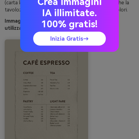
Crea immagini
(carta kraft, stampa macchiata o grano) in modo che la
tavolozza sembri più ricca senza aggiungere più colori.
IA illimitate.
Immagine Esempio di pebble latte generato
100% gratis!
utilizzando media.io
Inizia Gratis→