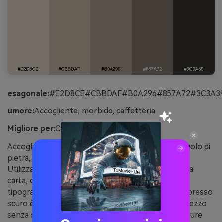
esagonale:
#E2D8CE#CBBDAF#B0A296#857A72#3C3A3
umore:
Accogliente, morbido, caffetteria
Migliore per:
Caffetterie e menu design
Accoglienti e morbidi come un latte su un sottosuolo di
pietra, questi neutri si sentono accessibili e caldi.
Utilizzare le sfumature più chiare per lo sfondo e la
carta, quindi portare i taupes più profondi per la
tipografia e le intestazioni delle sezioni. Il tono espresso
scuro è ideale per i marchi del logo e l'enfasi del prezzo
senza sembrare duro. Suggerimento: aggiungi texture