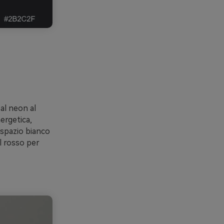
al neon al
ergetica,
 spazio bianco
l rosso per