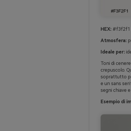
HEX:
#f3f2f1
Atmosfera:
pu
Ideale per:
ide
Toni di cenere
crepuscolo. Qu
soprattutto pe
e un sans seri
segni chiave e 
Esempio di i