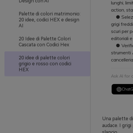
Design con AI
lunghi, li
action, sta
Palette di colori matrimonio:
● Seleziona
20 idee, codici HEX e design
grigi fredd
AI
scuri per p
editoriali e
20 Idee di Palette Colori
Cascata con Codici Hex
● Verifica
strumenti 
20 idee di palette colori
cancelleri
grigio e rosso con codici
HEX
Ask AI for
Chat
Una palette di
audace. I grig
slancio.