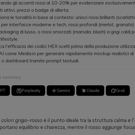
mitando gli accenti rossi al 10-20% per evidenziare esclusivament
ti attivi, prezzi o badge di allerta.
 le tonalità in base al contesto: unisci rossi brillanti (scarlatto
i per interfacce moderne e tech, rossi profondi (merlot, granato) 
ackaging di lusso, o rossi smorzati (marsala, blush) a grigi caldi p
 lifestyle.
 l'efficacia dei codici HEX scelti prima della produzione utilizz
AI come Media.io per generare rapidamente mockup realistici di 
a o dashboard tramite prompt testuali.
 a summary
GPT
Perplexity
Gemini
Claude
Grok
 colori grigio-rosso è il punto ideale tra la struttura calma e 
i portano equilibrio e chiarezza, mentre il rosso aggiunge focus