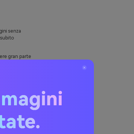
gini senza
 subito
nere gran parte
, badge, titoli
aio freddo per
o per qualcosa
mmagini
itate.