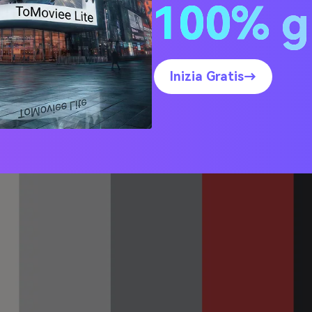
100% g
re Cremisi
Inizia Gratis→