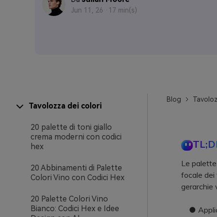
Jun 11, 26 ·
17 min(s)
Blog
Tavoloz
Tavolozza dei colori
20 palette di toni giallo
crema moderni con codici
TL;D
hex
Le palette 
20 Abbinamenti di Palette
focale dei
Colori Vino con Codici Hex
gerarchie 
20 Palette Colori Vino
Bianco: Codici Hex e Idee
● Applica 