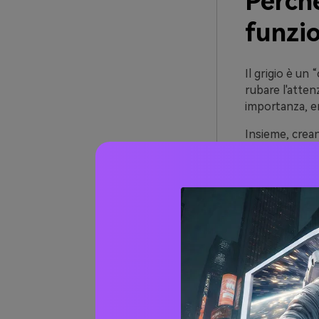
Perché
funzi
Il grigio è un
rubare l'atte
importanza, e
Insieme, crean
del design neu
o dettagli pro
Il grigio camb
un effetto mo
di più artigian
Oltre 
grigio