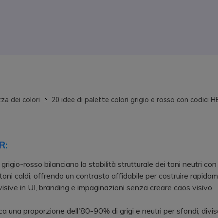
za dei colori
20 idee di palette colori grigio e rosso con codici H
R:
grigio-rosso bilanciano la stabilità strutturale dei toni neutri con
 toni caldi, offrendo un contrasto affidabile per costruire rapida
visive in UI, branding e impaginazioni senza creare caos visivo.
una proporzione dell'80-90% di grigi e neutri per sfondi, diviso