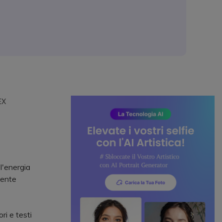
EX
 l'energia
mente
ri e testi