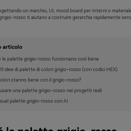
rogettando un marchio, UI, mood board per interni o material
grigio-rosso ti aiutano a costruire gerarchia rapidamente se
 articolo
 le palette grigio-rosso funzionano così bene
20 idee di palette di colori grigio-rosso (con codici HEX)
colori stanno bene con il grigio-rosso?
sare una palette grigio-rosso nei progetti reali
isual palette grigio-rosso con AI