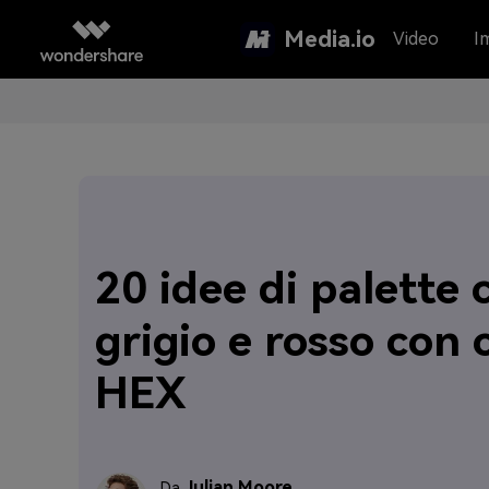
Media.io
Video
I
20 idee di palette c
grigio e rosso con 
HEX
Julian Moore
Da