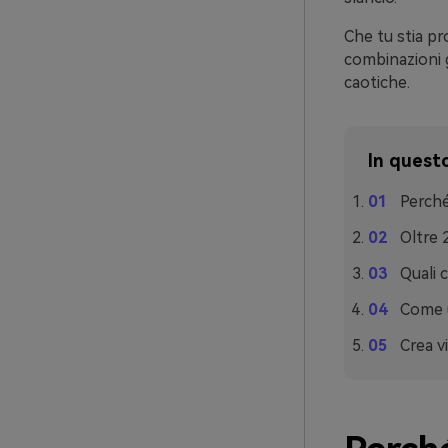
Che tu stia p
combinazioni 
caotiche.
In questo
Perché
Oltre 
Quali 
Come u
Crea v