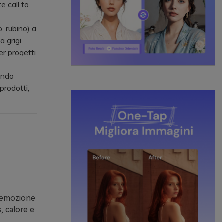
e call to
, rubino) a
a grigi
er progetti
ando
prodotti,
l’emozione
, calore e