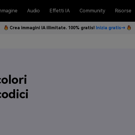
mmagine
Audio
Effetti IA
Community
Risorse
Crea immagini IA illimitate. 100% gratis!
Inizia gratis→
olori
codici