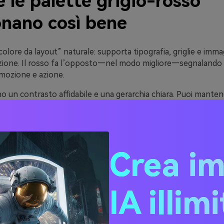
 le palette grigio-rosso
onano così bene
 “colore da layout” naturale: supporta tipografia, griglie e imma
nzione. Il rosso fa l’opposto—nel modo migliore—segnalando
mozione e azione.
o un contrasto affidabile e una gerarchia chiara. Puoi mante
tro e usare il rosso solo dove vuoi che l’occhio si posi (bottoni
dotto chiave).
ia anche la personalità del rosso. Abbina lo scarlatto con acci
derno, oppure scegli un rosso vino con grigi caldi da cement
Crea i
ale e accogliente.
IA illim
20 idee di palette di colori
-rosso (con codici HEX)